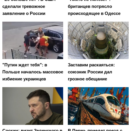
сделали тревожное
британцев потрясло
заявление о России
происходящее в Одессе
"Путин ждет тебя": в
Заставим раскаяться:
Польше началось массовое
союзник России дал
избиение украинцев
грозное обещание
Соскин: визит Зеленского в
В Пермь приедет поезд с