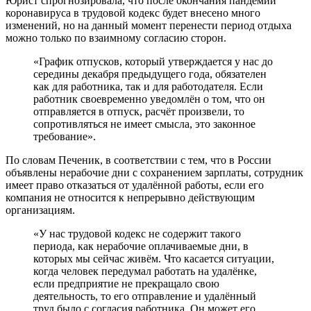
Юрист спрогнозировала, что после окончания пандемии
коронавируса в трудовой кодекс будет внесено много
изменений, но на данный момент перенести период отдыха
можно только по взаимному согласию сторон.
«График отпусков, который утверждается у нас до
середины декабря предыдущего года, обязателен
как для работника, так и для работодателя. Если
работник своевременно уведомлён о том, что он
отправляется в отпуск, расчёт произвели, то
сопротивляться не имеет смысла, это законное
требование».
По словам Печеник, в соответствии с тем, что в России
объявлены нерабочие дни с сохранением зарплаты, сотрудник
имеет право отказаться от удалённой работы, если его
компания не относится к непрерывно действующим
организациям.
«У нас трудовой кодекс не содержит такого
периода, как нерабочие оплачиваемые дни, в
которых мы сейчас живём. Что касается ситуации,
когда человек передумал работать на удалёнке,
если предприятие не прекращало свою
деятельность, то его отправление и удалённый
труд было с согласия работника. Он может его