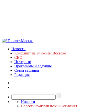
Новости
Конфликт на Ближнем Востоке
СВО
Интервью
Программы и ведущие
Сетка вещания
Редакция
Новости
Палестино-израильский конфликт