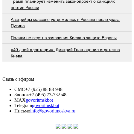
Трамп планирует изменить законопроект о санкциях
против России
Австрийцы массово устремились в Россию после указа
Путина
Поляки не верят в заявления Киева о защите Европы
«40 дней адаптации»: Дмитрий Гнап оценил стратегию
Киева
Связь с эфиром
СМС
+7 (925) 88-88-948
Звонок
+7 (495) 73-73-948
MAX
govoritmskbot
Telegram
govoritmskbot
Письмо
info@govoritmoskva.ru