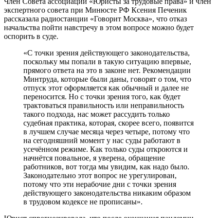
Член Совета ассоциации «Юристы за трудовые права» и член
экспертного совета при Минюсте РФ Ксения Печеник
рассказала радиостанции «Говорит Москва», что отказ
начальства пойти навстречу в этом вопросе можно будет
оспорить в суде.
«С точки зрения действующего законодательства,
поскольку мы попали в такую ситуацию впервые,
прямого ответа на это в законе нет. Рекомендации
Минтруда, которые были даны, говорят о том, что
отпуск этот оформляется как обычный и далее не
переносится. Но с точки зрения того, как будет
трактоваться правильность или неправильность
такого подхода, нас может рассудить только
судебная практика, которая, скорее всего, появится
в лучшем случае месяца через четыре, потому что
на сегодняшний момент у нас суды работают в
усечённом режиме. Как только суды откроются и
начнётся повальное, я уверена, обращение
работников, вот тогда мы увидим, как надо было.
Законодательно этот вопрос не урегулирован,
потому что эти нерабочие дни с точки зрения
действующего законодательства никаким образом
в трудовом кодексе не прописаны».