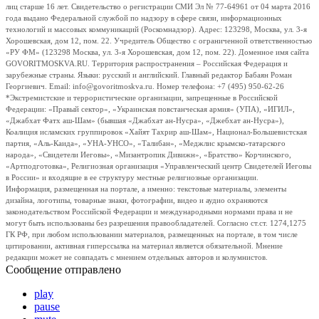
лиц старше 16 лет. Свидетельство о регистрации СМИ Эл № 77-64961 от 04 марта 2016
года выдано Федеральной службой по надзору в сфере связи, информационных
технологий и массовых коммуникаций (Роскомнадзор). Адрес: 123298, Москва, ул. 3-я
Хорошевская, дом 12, пом. 22. Учредитель Общество с ограниченной ответственностью
«РУ ФМ» (123298 Москва, ул. 3-я Хорошевская, дом 12, пом. 22). Доменное имя сайта
GOVORITMOSKVA.RU. Территория распространения – Российская Федерация и
зарубежные страны. Языки: русский и английский. Главный редактор Бабаян Роман
Георгиевич. Email: info@govoritmoskva.ru. Номер телефона: +7 (495) 950-62-26
*Экстремистские и террористические организации, запрещенные в Российской
Федерации: «Правый сектор», «Украинская повстанческая армия» (УПА), «ИГИЛ»,
«Джабхат Фатх аш-Шам» (бывшая «Джабхат ан-Нусра», «Джебхат ан-Нусра»),
Коалиция исламских группировок «Хайят Тахрир аш-Шам», Национал-Большевистская
партия, «Аль-Каида», «УНА-УНСО», «Талибан», «Меджлис крымско-татарского
народа», «Свидетели Иеговы», «Мизантропик Дивижн», «Братство» Корчинского,
«Артподготовка», Религиозная организация «Управленческий центр Свидетелей Иеговы
в России» и входящие в ее структуру местные религиозные организации.
Информация, размещенная на портале, а именно: текстовые материалы, элементы
дизайна, логотипы, товарные знаки, фотографии, видео и аудио охраняются
законодательством Российской Федерации и международными нормами права и не
могут быть использованы без разрешения правообладателей. Согласно ст.ст. 1274,1275
ГК РФ, при любом использовании материалов, размещенных на портале, в том числе
цитировании, активная гиперссылка на материал является обязательной. Мнение
редакции может не совпадать с мнением отдельных авторов и колумнистов.
Сообщение отправлено
play
pause