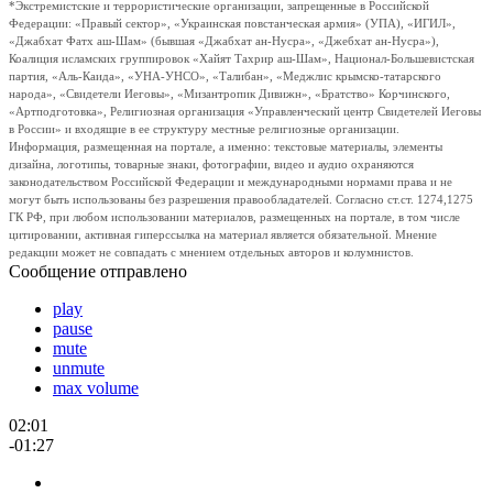
*Экстремистские и террористические организации, запрещенные в Российской
Федерации: «Правый сектор», «Украинская повстанческая армия» (УПА), «ИГИЛ»,
«Джабхат Фатх аш-Шам» (бывшая «Джабхат ан-Нусра», «Джебхат ан-Нусра»),
Коалиция исламских группировок «Хайят Тахрир аш-Шам», Национал-Большевистская
партия, «Аль-Каида», «УНА-УНСО», «Талибан», «Меджлис крымско-татарского
народа», «Свидетели Иеговы», «Мизантропик Дивижн», «Братство» Корчинского,
«Артподготовка», Религиозная организация «Управленческий центр Свидетелей Иеговы
в России» и входящие в ее структуру местные религиозные организации.
Информация, размещенная на портале, а именно: текстовые материалы, элементы
дизайна, логотипы, товарные знаки, фотографии, видео и аудио охраняются
законодательством Российской Федерации и международными нормами права и не
могут быть использованы без разрешения правообладателей. Согласно ст.ст. 1274,1275
ГК РФ, при любом использовании материалов, размещенных на портале, в том числе
цитировании, активная гиперссылка на материал является обязательной. Мнение
редакции может не совпадать с мнением отдельных авторов и колумнистов.
Сообщение отправлено
play
pause
mute
unmute
max volume
02:01
-01:27