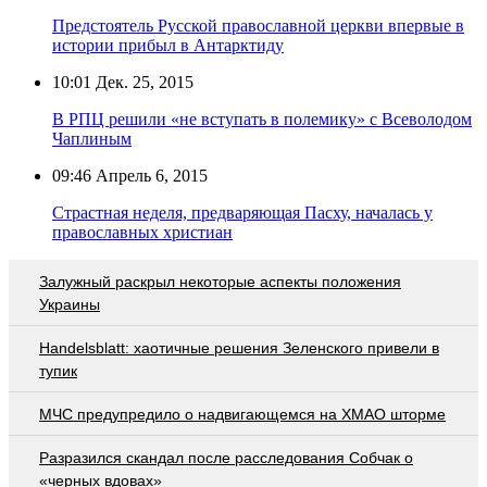
Предстоятель Русской православной церкви впервые в
истории прибыл в Антарктиду
10:01
Дек. 25, 2015
В РПЦ решили «не вступать в полемику» с Всеволодом
Чаплиным
09:46
Апрель 6, 2015
Страстная неделя, предваряющая Пасху, началась у
православных христиан
Залужный раскрыл некоторые аспекты положения
Украины
Handelsblatt: хаотичные решения Зеленского привели в
тупик
МЧС предупредило о надвигающемся на ХМАО шторме
Разразился скандал после расследования Собчак о
«черных вдовах»