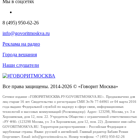
Мы в соцсетях
8 (495) 950-62-26
info@govoritmoskva.ru
Реклама на радио
Города вещания
Наши слушатели
Все права защищены. 2014-2026 © «Говорит Москва»
Сетевое издание «ГОВОРИТМОСКВА.РУ/GOVORITMOSKVA.RU». Предназначено для
лиц старше 16 лет. Свидетельство о регистрации СМИ Эл № 77-64961 от 04 марта 2016
года выдано Федеральной службой по надзору в сфере связи, информационных
технологий и массовых коммуникаций (Роскомнадзор). Адрес: 123298, Москва, ул. 3-я
Хорошевская, дом 12, пом. 22. Учредитель Общество с ограниченной ответственностью
«РУ ФМ» (123298 Москва, ул. 3-я Хорошевская, дом 12, пом. 22). Доменное имя сайта
GOVORITMOSKVA.RU. Территория распространения – Российская Федерация и
зарубежные страны. Языки: русский и английский. Главный редактор Бабаян Роман
Георгиевич. Email: info@govoritmoskva.ru. Номер телефона: +7 (495) 950-62-26