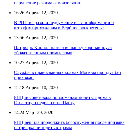
нарушение режима самоизоляции
16:26
Апрель 12, 2020
В РПЦ выразили недоумение из-за информации о
штрафах прихожанам в Вербное воскресенье
13:56
Апрель 12, 2020
Патриарх Кирилл назвал вспышку коронавируса
«божественным промыслом»
10:27
Апрель 12, 2020
Службы в православных храмах Москвы пройдут без
прихожан
15:18
Апрель 10, 2020
РПЦ посоветовала прихожанам молиться дома в
Страстную неделю и на Пасху
14:24
Март 29, 2020
РПЦ решила продолжить богослужения после призыва
патриарха не ходить в храмы