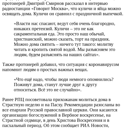
протоиерей Дмитрий Смирнов рассказал в интервью
радиостанции «Говорит Москва», что куличи и яйца можно
освящать дома. Куличи он сравнил с праздничной выпечкой.
«Власти нас спасают, ведут себя очень благородно,
никаких претензий. Куличи – это не как
сакраментальная еда. Это просто наш обычай,
христианский, можно сказать, торт на праздник.
Можно дома святить – ничего тут такого: молитву
читать и кропить святой водой. Мы разъясняем это
людям, будем разъяснять на наших сайтах».
Также протоиерей добавил, что ситуация с коронавирусом
напомнит людям о простых важных вещах.
«Что ещё надо, чтобы люди немного опомнились?
Поживут дома, станут лучше друг к другу
относиться. Всё это не случайно».
Ранее РПЦ посоветовала прихожанам молиться дома в
Страстную неделю и на Пасху. Рекомендации разосланы во
все епархии Русской православной церкви. Они касаются
организации богослужений в Вербное воскресенье, на
Страстной седмице, в день Христова Воскресения и в
пасхальный период. Об этом сообщает РИА Новости,