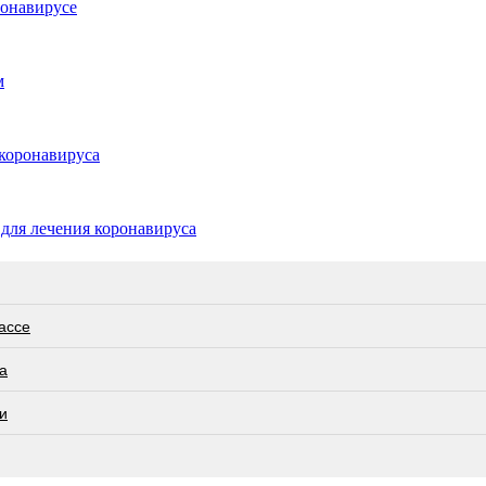
ронавирусе
м
коронавируса
для лечения коронавируса
ассе
а
и