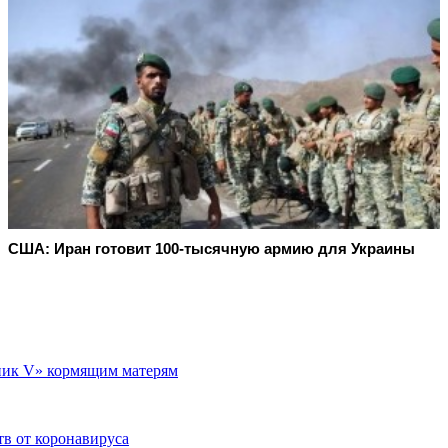
США: Иран готовит 100-тысячную армию для Украины
тник V» кормящим матерям
тв от коронавируса