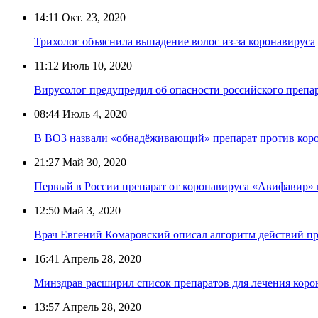
14:11
Окт. 23, 2020
Трихолог объяснила выпадение волос из-за коронавируса
11:12
Июль 10, 2020
Вирусолог предупредил об опасности российского препар
08:44
Июль 4, 2020
В ВОЗ назвали «обнадёживающий» препарат против кор
21:27
Май 30, 2020
Первый в России препарат от коронавируса «Авифавир»
12:50
Май 3, 2020
Врач Евгений Комаровский описал алгоритм действий п
16:41
Апрель 28, 2020
Минздрав расширил список препаратов для лечения коро
13:57
Апрель 28, 2020