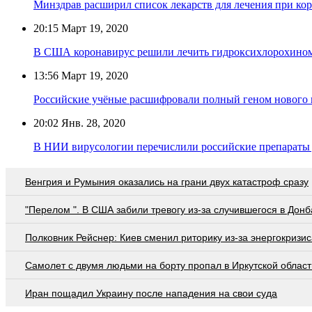
Минздрав расширил список лекарств для лечения при ко
20:15
Март 19, 2020
В США коронавирус решили лечить гидроксихлорохино
13:56
Март 19, 2020
Российские учёные расшифровали полный геном нового 
20:02
Янв. 28, 2020
В НИИ вирусологии перечислили российские препараты 
Венгрия и Румыния оказались на грани двух катастроф сразу
"Перелом ". В США забили тревогу из-за случившегося в Донб
Полковник Рейснер: Киев сменил риторику из-за энергокризис
Самолет с двумя людьми на борту пропал в Иркутской област
Иран пощадил Украину после нападения на свои суда