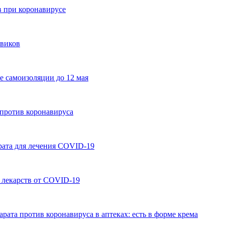
в при коронавирусе
овиков
е самоизоляции до 12 мая
против коронавируса
рата для лечения COVID-19
 лекарств от COVID-19
рата против коронавируса в аптеках: есть в форме крема