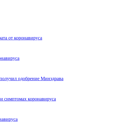
ата от коронавируса
онавируса
 получил одобрение Минздрава
ри симптомах коронавируса
навируса