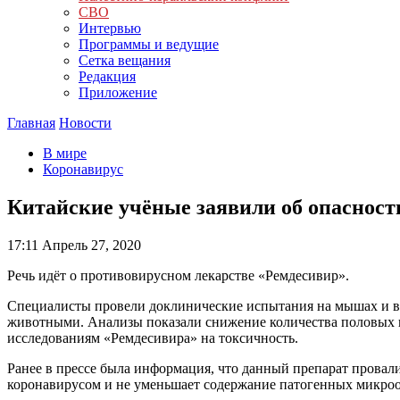
СВО
Интервью
Программы и ведущие
Сетка вещания
Редакция
Приложение
Главная
Новости
В мире
Коронавирус
Китайские учёные заявили об опасност
17:11
Апрель 27, 2020
Речь идёт о противовирусном лекарстве «Ремдесивир».
Специалисты провели доклинические испытания на мышах и выя
животными. Анализы показали снижение количества половых к
исследованиям «Ремдесивира» на токсичность.
Ранее в прессе была информация, что данный препарат провали
коронавирусом и не уменьшает содержание патогенных микро