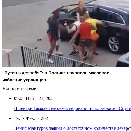
"Путин ждет тебя": в Польше началось массовое
избиение украинцев
Новости по теме
09:05
Июнь 27, 2021
В центре Гамалеи не рекомендовали использовать «Спу
19:17
Фев. 5, 2021
Денис Мантуров заявил о достаточном количестве лекарс