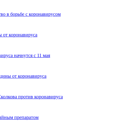
во в борьбе с коронавирусом
 от коронавируса
ируса начнутся с 11 мая
цины от коронавируса
Сколкова против коронавируса
рийным препаратом