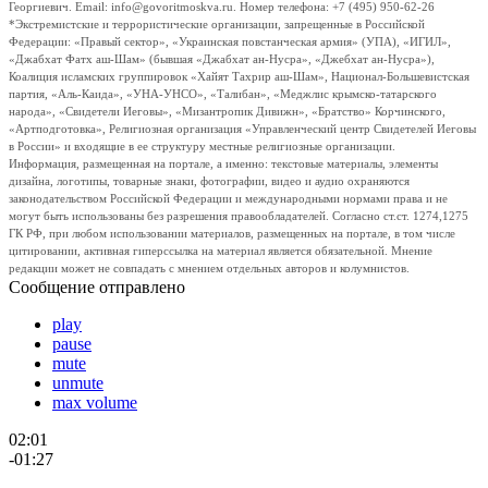
Георгиевич. Email: info@govoritmoskva.ru. Номер телефона: +7 (495) 950-62-26
*Экстремистские и террористические организации, запрещенные в Российской
Федерации: «Правый сектор», «Украинская повстанческая армия» (УПА), «ИГИЛ»,
«Джабхат Фатх аш-Шам» (бывшая «Джабхат ан-Нусра», «Джебхат ан-Нусра»),
Коалиция исламских группировок «Хайят Тахрир аш-Шам», Национал-Большевистская
партия, «Аль-Каида», «УНА-УНСО», «Талибан», «Меджлис крымско-татарского
народа», «Свидетели Иеговы», «Мизантропик Дивижн», «Братство» Корчинского,
«Артподготовка», Религиозная организация «Управленческий центр Свидетелей Иеговы
в России» и входящие в ее структуру местные религиозные организации.
Информация, размещенная на портале, а именно: текстовые материалы, элементы
дизайна, логотипы, товарные знаки, фотографии, видео и аудио охраняются
законодательством Российской Федерации и международными нормами права и не
могут быть использованы без разрешения правообладателей. Согласно ст.ст. 1274,1275
ГК РФ, при любом использовании материалов, размещенных на портале, в том числе
цитировании, активная гиперссылка на материал является обязательной. Мнение
редакции может не совпадать с мнением отдельных авторов и колумнистов.
Сообщение отправлено
play
pause
mute
unmute
max volume
02:01
-01:27