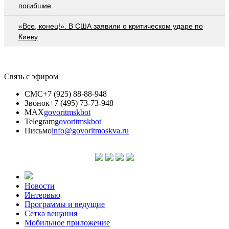
погибшие
«Все, конец!». В США заявили о критическом ударе по
Киеву
Связь с эфиром
СМС
+7 (925) 88-88-948
Звонок
+7 (495) 73-73-948
MAX
govoritmskbot
Telegram
govoritmskbot
Письмо
info@govoritmoskva.ru
Новости
Интервью
Программы и ведущие
Сетка вещания
Мобильное приложение