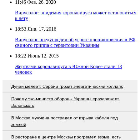
11:46
Фев. 26, 2020
Вирусолог: эпидемия коронавируса может остановиться
к лету
18:53
Янв. 17, 2016
Вирусолог предупредил об угрозе проникновения в РФ
свиного гриппа с территории Украины
18:22
Июнь 12, 2015
Жертвами коронавируса в Южной Корее стали 13
человек
Дунай мелеет: Сербии грозит энергетический коллапс
Почему экс-министр обороны Украины «раздражал»
Зеленского
В Москве мужчина пострадал от взрыва кабеля под
землей
В ресторане в центре Москвы прогремел взрыв, есть