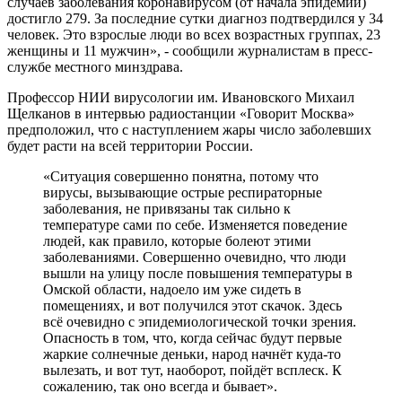
случаев заболевания коронавирусом (от начала эпидемии)
достигло 279. За последние сутки диагноз подтвердился у 34
человек. Это взрослые люди во всех возрастных группах, 23
женщины и 11 мужчин», - сообщили журналистам в пресс-
службе местного минздрава.
Профессор НИИ вирусологии им. Ивановского Михаил
Щелканов в интервью радиостанции «Говорит Москва»
предположил, что с наступлением жары число заболевших
будет расти на всей территории России.
«Ситуация совершенно понятна, потому что
вирусы, вызывающие острые респираторные
заболевания, не привязаны так сильно к
температуре сами по себе. Изменяется поведение
людей, как правило, которые болеют этими
заболеваниями. Совершенно очевидно, что люди
вышли на улицу после повышения температуры в
Омской области, надоело им уже сидеть в
помещениях, и вот получился этот скачок. Здесь
всё очевидно с эпидемиологической точки зрения.
Опасность в том, что, когда сейчас будут первые
жаркие солнечные деньки, народ начнёт куда-то
вылезать, и вот тут, наоборот, пойдёт всплеск. К
сожалению, так оно всегда и бывает».