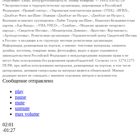
Георгиевич. Email: info@govoritmoskva.ru. Номер телефона: +7 (495) 950-62-26
*Экстремистские и террористические организации, запрещенные в Российской
Федерации: «Правый сектор», «Украинская повстанческая армия» (УПА), «ИГИЛ»,
«Джабхат Фатх аш-Шам» (бывшая «Джабхат ан-Нусра», «Джебхат ан-Нусра»),
Коалиция исламских группировок «Хайят Тахрир аш-Шам», Национал-Большевистская
партия, «Аль-Каида», «УНА-УНСО», «Талибан», «Меджлис крымско-татарского
народа», «Свидетели Иеговы», «Мизантропик Дивижн», «Братство» Корчинского,
«Артподготовка», Религиозная организация «Управленческий центр Свидетелей Иеговы
в России» и входящие в ее структуру местные религиозные организации.
Информация, размещенная на портале, а именно: текстовые материалы, элементы
дизайна, логотипы, товарные знаки, фотографии, видео и аудио охраняются
законодательством Российской Федерации и международными нормами права и не
могут быть использованы без разрешения правообладателей. Согласно ст.ст. 1274,1275
ГК РФ, при любом использовании материалов, размещенных на портале, в том числе
цитировании, активная гиперссылка на материал является обязательной. Мнение
редакции может не совпадать с мнением отдельных авторов и колумнистов.
Сообщение отправлено
play
pause
mute
unmute
max volume
02:01
-01:27