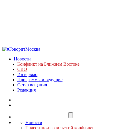
Новости
Конфликт на Ближнем Востоке
СВО
Интервью
Программы и ведущие
Сетка вещания
Редакция
Новости
Палестино-израильский конфликт