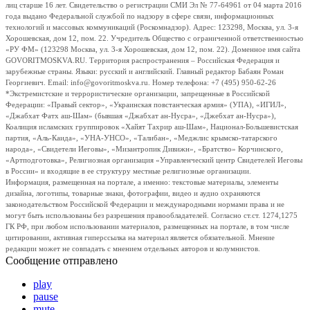
лиц старше 16 лет. Свидетельство о регистрации СМИ Эл № 77-64961 от 04 марта 2016
года выдано Федеральной службой по надзору в сфере связи, информационных
технологий и массовых коммуникаций (Роскомнадзор). Адрес: 123298, Москва, ул. 3-я
Хорошевская, дом 12, пом. 22. Учредитель Общество с ограниченной ответственностью
«РУ ФМ» (123298 Москва, ул. 3-я Хорошевская, дом 12, пом. 22). Доменное имя сайта
GOVORITMOSKVA.RU. Территория распространения – Российская Федерация и
зарубежные страны. Языки: русский и английский. Главный редактор Бабаян Роман
Георгиевич. Email: info@govoritmoskva.ru. Номер телефона: +7 (495) 950-62-26
*Экстремистские и террористические организации, запрещенные в Российской
Федерации: «Правый сектор», «Украинская повстанческая армия» (УПА), «ИГИЛ»,
«Джабхат Фатх аш-Шам» (бывшая «Джабхат ан-Нусра», «Джебхат ан-Нусра»),
Коалиция исламских группировок «Хайят Тахрир аш-Шам», Национал-Большевистская
партия, «Аль-Каида», «УНА-УНСО», «Талибан», «Меджлис крымско-татарского
народа», «Свидетели Иеговы», «Мизантропик Дивижн», «Братство» Корчинского,
«Артподготовка», Религиозная организация «Управленческий центр Свидетелей Иеговы
в России» и входящие в ее структуру местные религиозные организации.
Информация, размещенная на портале, а именно: текстовые материалы, элементы
дизайна, логотипы, товарные знаки, фотографии, видео и аудио охраняются
законодательством Российской Федерации и международными нормами права и не
могут быть использованы без разрешения правообладателей. Согласно ст.ст. 1274,1275
ГК РФ, при любом использовании материалов, размещенных на портале, в том числе
цитировании, активная гиперссылка на материал является обязательной. Мнение
редакции может не совпадать с мнением отдельных авторов и колумнистов.
Сообщение отправлено
play
pause
mute