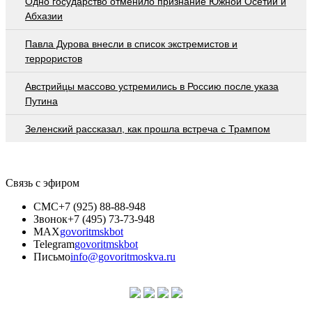
Одно государство отменило признание Южной Осетии и
Абхазии
Павла Дурова внесли в список экстремистов и
террористов
Австрийцы массово устремились в Россию после указа
Путина
Зеленский рассказал, как прошла встреча с Трампом
Связь с эфиром
СМС
+7 (925) 88-88-948
Звонок
+7 (495) 73-73-948
MAX
govoritmskbot
Telegram
govoritmskbot
Письмо
info@govoritmoskva.ru