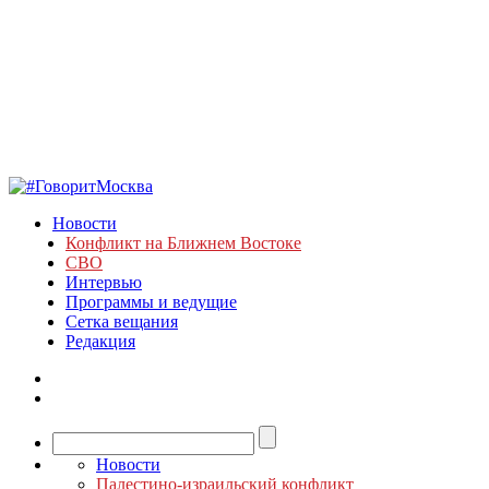
Новости
Конфликт на Ближнем Востоке
СВО
Интервью
Программы и ведущие
Сетка вещания
Редакция
Новости
Палестино-израильский конфликт