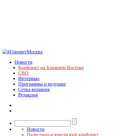
Новости
Конфликт на Ближнем Востоке
СВО
Интервью
Программы и ведущие
Сетка вещания
Редакция
Новости
Палестино-израильский конфликт