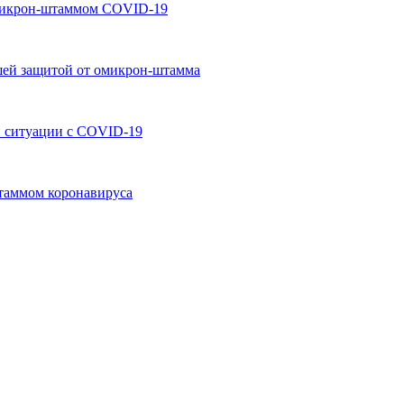
микрон-штаммом COVID-19
ей защитой от омикрон-штамма
 ситуации с COVID-19
таммом коронавируса