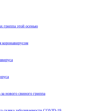
х гриппа этой осенью
я коронавирусом
авируса
ируса
-за нового свиного гриппа
о скачка заболеваемости COVID-19