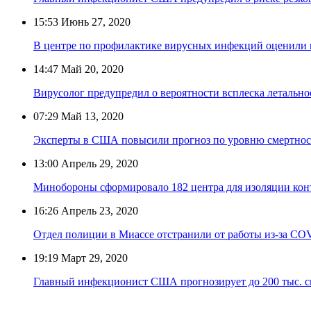
15:53
Июнь 27, 2020
В центре по профилактике вирусных инфекций оценили
14:47
Май 20, 2020
Вирусолог предупредил о вероятности всплеска летальн
07:29
Май 13, 2020
Эксперты в США повысили прогноз по уровню смертнос
13:00
Апрель 29, 2020
Минобороны сформировало 182 центра для изоляции ко
16:26
Апрель 23, 2020
Отдел полиции в Миассе отстранили от работы из-за CO
19:19
Март 29, 2020
Главный инфекционист США прогнозирует до 200 тыс. см