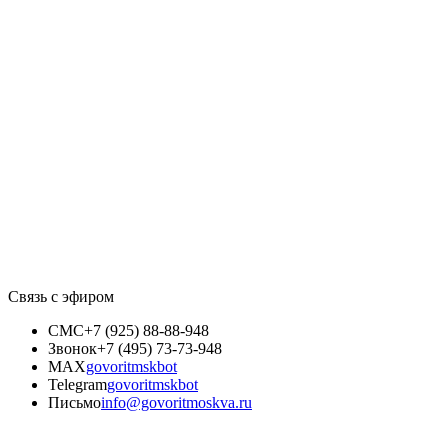
Связь с эфиром
СМС
+7 (925) 88-88-948
Звонок
+7 (495) 73-73-948
MAX
govoritmskbot
Telegram
govoritmskbot
Письмо
info@govoritmoskva.ru