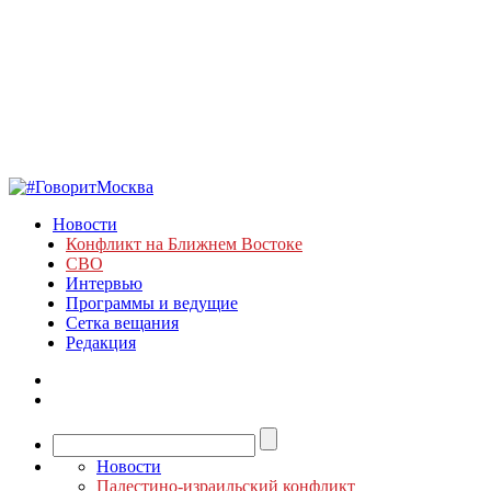
Новости
Конфликт на Ближнем Востоке
СВО
Интервью
Программы и ведущие
Сетка вещания
Редакция
Новости
Палестино-израильский конфликт