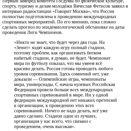
Первый зампред комитета Госдумы по физической культуре,
спорту, туризму и делам молодёжи Вячеслав Фетисов заявил в
интервью радиостанции «Говорит Москва», что Россия
полностью подготовлена к проведению международных
спортивных мероприятий. По его мнению, пока сложно
сделать прогноз по эпидемиологической обстановке на даты
проведения Лиги Чемпионов.
«Никто не знает, что будет через два года. На
«Зенит» ходят каждую игру полный стадион,
поэтому проблем, как организовать битком
набитый стадион, я думаю, не будет. Чемпионат
мира по футболу показал, что мы умеем всё
красиво делать. Россия готова проводить любого
уровня соревнования. Здесь сомнений нет, уже
доказали — Олимпийские игры, чемпионаты
мира, универсиады. С начала нулевых Российская
Федерация провела больше всех международных
спортивных соревнований в мире. Ни у одной
федерации международной нет никаких претензий
к организации, к проведению этих всех
соревнований. Ничего не надо делать, всё уже
давно сделано. Стадион один из лучших,
организация у нас всего, что связано с
проведением, очень высокая».