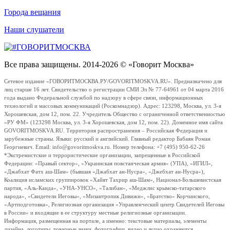
Города вещания
Наши слушатели
Все права защищены. 2014-2026 © «Говорит Москва»
Сетевое издание «ГОВОРИТМОСКВА.РУ/GOVORITMOSKVA.RU». Предназначено для
лиц старше 16 лет. Свидетельство о регистрации СМИ Эл № 77-64961 от 04 марта 2016
года выдано Федеральной службой по надзору в сфере связи, информационных
технологий и массовых коммуникаций (Роскомнадзор). Адрес: 123298, Москва, ул. 3-я
Хорошевская, дом 12, пом. 22. Учредитель Общество с ограниченной ответственностью
«РУ ФМ» (123298 Москва, ул. 3-я Хорошевская, дом 12, пом. 22). Доменное имя сайта
GOVORITMOSKVA.RU. Территория распространения – Российская Федерация и
зарубежные страны. Языки: русский и английский. Главный редактор Бабаян Роман
Георгиевич. Email: info@govoritmoskva.ru. Номер телефона: +7 (495) 950-62-26
*Экстремистские и террористические организации, запрещенные в Российской
Федерации: «Правый сектор», «Украинская повстанческая армия» (УПА), «ИГИЛ»,
«Джабхат Фатх аш-Шам» (бывшая «Джабхат ан-Нусра», «Джебхат ан-Нусра»),
Коалиция исламских группировок «Хайят Тахрир аш-Шам», Национал-Большевистская
партия, «Аль-Каида», «УНА-УНСО», «Талибан», «Меджлис крымско-татарского
народа», «Свидетели Иеговы», «Мизантропик Дивижн», «Братство» Корчинского,
«Артподготовка», Религиозная организация «Управленческий центр Свидетелей Иеговы
в России» и входящие в ее структуру местные религиозные организации.
Информация, размещенная на портале, а именно: текстовые материалы, элементы
дизайна, логотипы, товарные знаки, фотографии, видео и аудио охраняются