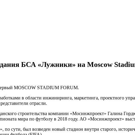
здания БСА «Лужники» на Moscow Stadi
ошел первый MOSCOW STADIUM FORUM.
отками в области инжиниринга, маркетинга, проектного управ
редставители отрасли.
данского строительства компании «Мосинжпроект» Галина Горд
пионата мира по футболу в 2018 году. АО «Мосинжпроект» выс
 по сути, был возведен новый стадион внутри старого, истори
ации футбола (FIFA).