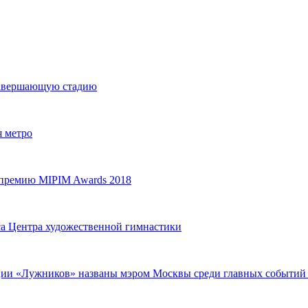
 завершающую стадию
я метро
 премию MIPIM Awards 2018
са Центра художественной гимнастики
кции «Лужников» названы мэром Москвы среди главных событий 