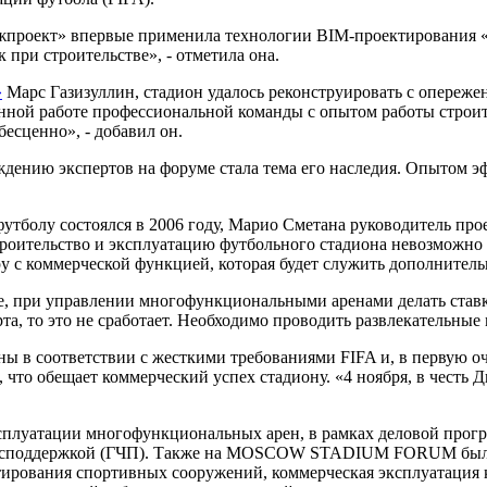
нжпроект» впервые применила технологии BIM-проектирования 
 при строительстве», - отметила она.
»
Марс Газизуллин, стадион удалось реконструировать с опереже
енной работе профессиональной команды с опытом работы стро
есценно», - добавил он.
ждению экспертов на форуме стала тема его наследия. Опытом 
футболу состоялся в 2006 году, Марио Сметана руководитель про
 строительство и эксплуатацию футбольного стадиона невозможно 
ру с коммерческой функцией, которая будет служить дополнител
е, при управлении многофункциональными аренами делать ставк
а, то это не сработает. Необходимо проводить развлекательные 
ны в соответствии с жесткими требованиями FIFA и, в первую о
что обещает коммерческий успех стадиону. «4 ноября, в честь 
сплуатации многофункциональных арен, в рамках деловой прог
господдержкой (ГЧП). Также на MOSCOW STADIUM FORUM были 
ктирования спортивных сооружений, коммерческая эксплуатация