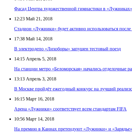
Фасад Центра художественной гимнастики в «Лужниках»
12:23
Май 21, 2018
Стадион «Лужники» будет активно использоваться после
17:38
Май 14, 2018
В электродепо «Лихоборы» запущен тестовый поезд
14:15
Апрель 5, 2018
На станции метро «Беломорская» начались отделочные р
13:13
Апрель 3, 2018
В Москве пройдёт ежегодный конкурс на лучший реализо
16:15
Март 16, 2018
Арена «Лужники» соответствует всем стандартам FIFA
10:56
Март 14, 2018
На премию в Каннах претендуют «Лужники» и «Зарядье