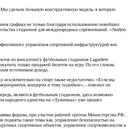
«Мы сделали большую конструктивную модель, в которую
нием графика не только благодаря использованию новейших
ительства стадионов для международных соревнований. «Любую
эффективного управления спортивной инфраструктурой вне
ектов по консалтингу футбольных стадионов Lagardere
окупить только продажей билетов на игру. По его словам,
ьным источником дохода.
у исключительно на спорт также недостаточно. «Если вы
мероприятия, концерты и тому подобное», - пояснил он.
чередь, являются футбольным стадионом, здесь возможно
Дня народного единства на «Лужниках» уже прошел
раммы форума, при участии рабочей группы Министерства РФ,
подняты такие темы как, управление безопасностью на
 крупных спортивных объектов, управление спорткомплексом и