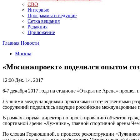
СВО
Интервью
Программы и ведущие
Сетка вещания
Редакция
Приложение
Главная
Новости
Москва
«Мосинжпроект» поделился опытом со
12:00
Дек. 14, 2017
6-7 декабря 2017 года на стадионе «Открытие Арена» пр
Лучшими международными практиками и отечественными разраб
сооружений поделились ведущие российские международные п
В рамках форума, директор по проектированию объектов граж
спортивной арены «Лужники», главной спортивной арены Чем
По словам Гордюшиной, в процессе реконструкции «Лужников»,
создана «с нуля», согласно требованиям Международной федер