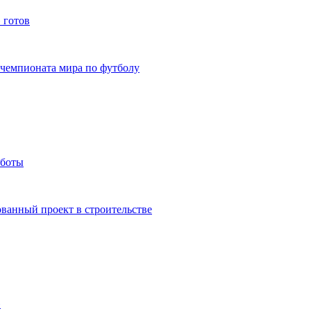
 готов
 чемпионата мира по футболу
аботы
ванный проект в строительстве
»