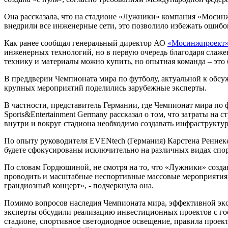
Она рассказала, что на стадионе «Лужники» компания «Моси
внедрили все инженерные сети, это позволило избежать ошибок
Как ранее сообщал генеральный директор АО
«Мосинжпроект
инженерных технологий, но в первую очередь благодаря слаж
технику и материалы можно купить, но опытная команда – это б
В преддверии Чемпионата мира по футболу, актуальной к обсу
крупных мероприятий поделились зарубежные эксперты.
В частности, представитель Германии, где Чемпионат мира по 
Sports&Entertainment Germany рассказал о том, что затраты на
внутри и вокруг стадиона необходимо создавать инфраструкту
По опыту руководителя EVENtech (Германия) Карстена Реннек
будете сфокусированы исключительно на различных видах спорт
По словам Гордюшиной, не смотря на то, что «Лужники» созда
проводить и масштабные неспортивные массовые мероприятия, 
грандиозный концерт», - подчеркнула она.
Помимо вопросов наследия Чемпионата мира, эффективной эк
эксперты обсудили реализацию инвестиционных проектов с 
стадионе, спортивное светодиодное освещение, правила прое