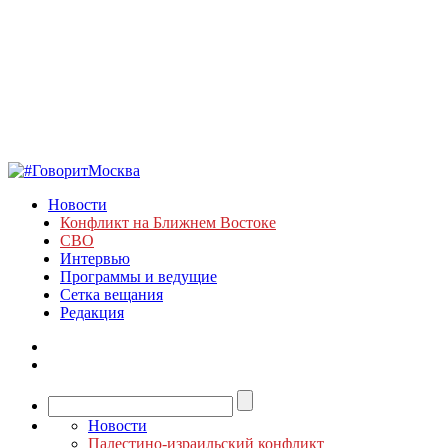
Новости
Конфликт на Ближнем Востоке
СВО
Интервью
Программы и ведущие
Сетка вещания
Редакция
Новости
Палестино-израильский конфликт