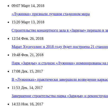
09:07
Март 14, 2018
«Лужники» признали лучшим стадионом мира
15:20
Март 13, 2018
Строительство концертного зала в «Зарядье» перешло в
12:54
Фев. 26, 2018
Марат Хуснуллин: в 2018 году будет построена 21 станци
19:48
Фев. 21, 2018
Парк «Зарядье» и стадион «Лужники» номинированы на
17:08
Дек. 15, 2017
В «Лужниках» практически завершили возведение карка
11:53
Дек. 14, 2017
Завершение строительства парка «Зарядья» и реконстру
14:33
Ноя. 16, 2017