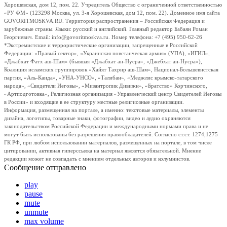
Хорошевская, дом 12, пом. 22. Учредитель Общество с ограниченной ответственностью
«РУ ФМ» (123298 Москва, ул. 3-я Хорошевская, дом 12, пом. 22). Доменное имя сайта
GOVORITMOSKVA.RU. Территория распространения – Российская Федерация и
зарубежные страны. Языки: русский и английский. Главный редактор Бабаян Роман
Георгиевич. Email: info@govoritmoskva.ru. Номер телефона: +7 (495) 950-62-26
*Экстремистские и террористические организации, запрещенные в Российской
Федерации: «Правый сектор», «Украинская повстанческая армия» (УПА), «ИГИЛ»,
«Джабхат Фатх аш-Шам» (бывшая «Джабхат ан-Нусра», «Джебхат ан-Нусра»),
Коалиция исламских группировок «Хайят Тахрир аш-Шам», Национал-Большевистская
партия, «Аль-Каида», «УНА-УНСО», «Талибан», «Меджлис крымско-татарского
народа», «Свидетели Иеговы», «Мизантропик Дивижн», «Братство» Корчинского,
«Артподготовка», Религиозная организация «Управленческий центр Свидетелей Иеговы
в России» и входящие в ее структуру местные религиозные организации.
Информация, размещенная на портале, а именно: текстовые материалы, элементы
дизайна, логотипы, товарные знаки, фотографии, видео и аудио охраняются
законодательством Российской Федерации и международными нормами права и не
могут быть использованы без разрешения правообладателей. Согласно ст.ст. 1274,1275
ГК РФ, при любом использовании материалов, размещенных на портале, в том числе
цитировании, активная гиперссылка на материал является обязательной. Мнение
редакции может не совпадать с мнением отдельных авторов и колумнистов.
Сообщение отправлено
play
pause
mute
unmute
max volume