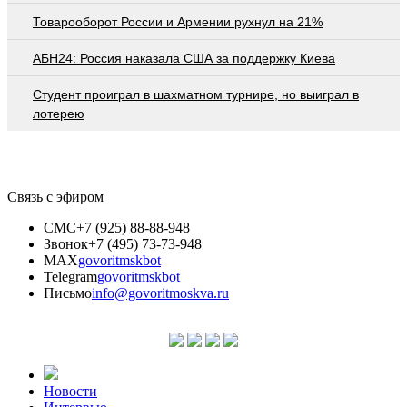
Товарооборот России и Армении рухнул на 21%
АБН24: Россия наказала США за поддержку Киева
Студент проиграл в шахматном турнире, но выиграл в
лотерею
Связь с эфиром
СМС
+7 (925) 88-88-948
Звонок
+7 (495) 73-73-948
MAX
govoritmskbot
Telegram
govoritmskbot
Письмо
info@govoritmoskva.ru
Новости