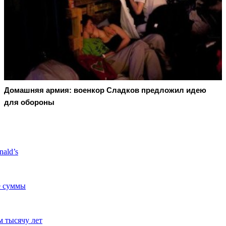
Домашняя армия: военкор Сладков предложил идею
для обороны
ald’s
е суммы
м тысячу лет