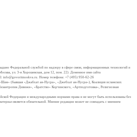
дано Федеральной службой по надзору в сфере связи, информационных технологий и
сква, ул. 3-я Хорошевская, дом 12, пом. 22). Доменное имя сайта
 info@govoritmoskva.ru. Номер телефона: +7 (495) 950-62-26
ш-Шам» (бывшая «Джабхат ан-Нусра», «Джебхат ан-Нусра»), Коалиция исламских
изантропик Дивижн», «Братство» Корчинского, «Артподготовка», Религиозная
ссийской Федерации и международными нормами права и не могут быть использованы без
материал является обязательной. Мнение редакции может не совпадать с мнением