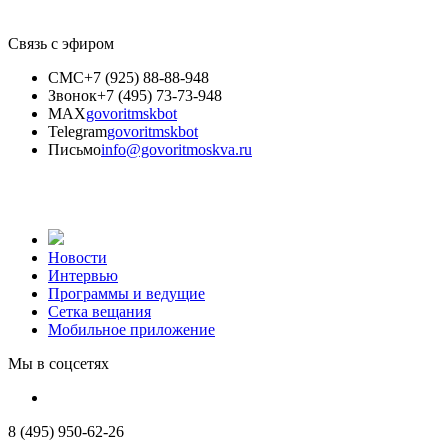
Связь с эфиром
СМС
+7 (925) 88-88-948
Звонок
+7 (495) 73-73-948
MAX
govoritmskbot
Telegram
govoritmskbot
Письмо
info@govoritmoskva.ru
Новости
Интервью
Программы и ведущие
Сетка вещания
Мобильное приложение
Мы в соцсетях
8 (495) 950-62-26