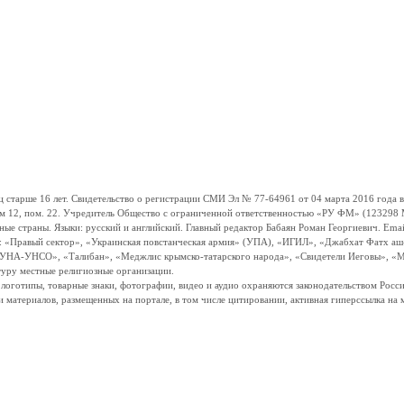
ше 16 лет. Свидетельство о регистрации СМИ Эл № 77-64961 от 04 марта 2016 года вы
ом 12, пом. 22. Учредитель Общество с ограниченной ответственностью «РУ ФМ» (123298 Мо
траны. Языки: русский и английский. Главный редактор Бабаян Роман Георгиевич. Email:
и: «Правый сектор», «Украинская повстанческая армия» (УПА), «ИГИЛ», «Джабхат Фатх а
«УНА-УНСО», «Талибан», «Меджлис крымско-татарского народа», «Свидетели Иеговы», «М
туру местные религиозные организации.
, логотипы, товарные знаки, фотографии, видео и аудио охраняются законодательством Ро
и материалов, размещенных на портале, в том числе цитировании, активная гиперссылка на 