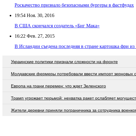
Роскачество признало безопасными бургеры в фастфудах
19:54
Ноя. 30, 2016
В США скончался создатель «Биг Мака»
16:22
Фев. 27, 2015
В Исландии съедена последняя в стране картошка фри из
Украинские политики признали сложности на фронте
Молдавские фермеры потребовали ввести импорт зерновых 
Европа на грани перемен: что ждет Зеленского
Трамп угрожает тюрьмой: нехватка ракет ослабляет могущес
Жители деревни приняли пограничника за сотрудника военко