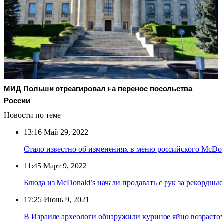
МИД Польши отреагировал на перенос посольства
России
Новости по теме
13:16
Май 29, 2022
Стало известно об изменениях в меню российского McDon
11:45
Март 9, 2022
Блюда из McDonald’s начали продавать с рук за рекордны
17:25
Июнь 9, 2021
В Израиле археологи обнаружили куриное яйцо возрасто