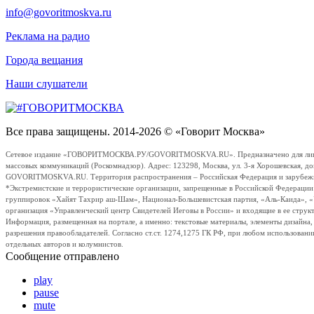
info@govoritmoskva.ru
Реклама на радио
Города вещания
Наши слушатели
Все права защищены. 2014-2026 © «Говорит Москва»
Сетевое издание «ГОВОРИТМОСКВА.РУ/GOVORITMOSKVA.RU». Предназначено для лиц стар
массовых коммуникаций (Роскомнадзор). Адрес: 123298, Москва, ул. 3-я Хорошевская, д
GOVORITMOSKVA.RU. Территория распространения – Российская Федерация и зарубежные с
*Экстремистские и террористические организации, запрещенные в Российской Федераци
группировок «Хайят Тахрир аш-Шам», Национал-Большевистская партия, «Аль-Каида», 
организация «Управленческий центр Свидетелей Иеговы в России» и входящие в ее струк
Информация, размещенная на портале, а именно: текстовые материалы, элементы дизайна
разрешения правообладателей. Согласно ст.ст. 1274,1275 ГК РФ, при любом использовани
отдельных авторов и колумнистов.
Сообщение отправлено
play
pause
mute