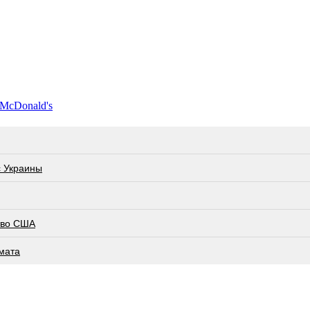
 McDonald's
с Украины
тво США
мата