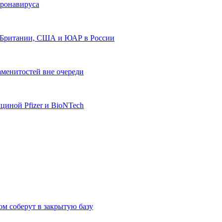
оронавируса
з Британии, США и ЮАР в России
менитостей вне очереди
циной Pfizer и BioNTech
 соберут в закрытую базу