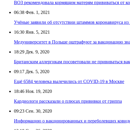
ВОЗ рекомендовала кормящим матерям прививаться от к
06:38
Фев. 1, 2021
Учёные заявили об отсутствии штаммов коронавируса и
16:30
Янв. 5, 2021
Медуниверситет в Польше оштрафуют за вакцинацию зна
18:29
Дек. 9, 2020
Британским аллергикам посоветовали не прививаться вак
09:17
Дек. 5, 2020
Ещё 6584 человека вылечились от COVID-19 в Москве
18:46
Ноя. 19, 2020
Кардиологи рассказали о плюсах прививки от гриппа
09:23
Сен. 30, 2020
Информацию о вакцинированных и переболевших ковидом