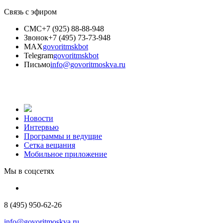
Связь с эфиром
СМС
+7 (925) 88-88-948
Звонок
+7 (495) 73-73-948
MAX
govoritmskbot
Telegram
govoritmskbot
Письмо
info@govoritmoskva.ru
Новости
Интервью
Программы и ведущие
Сетка вещания
Мобильное приложение
Мы в соцсетях
8 (495) 950-62-26
info@govoritmoskva.ru