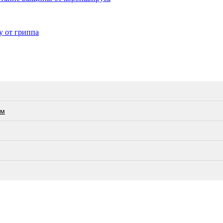
у от гриппа
ам