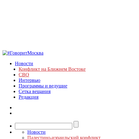
Новости
Конфликт на Ближнем Востоке
СВО
Интервью
Программы и ведущие
Сетка вещания
Редакция
Новости
Палестино-израильский конфликт