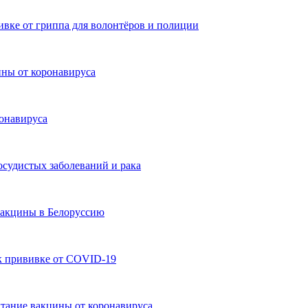
ивке от гриппа для волонтёров и полиции
ны от коронавируса
ронавируса
судистых заболеваний и рака
 вакцины в Белоруссию
к прививке от COVID-19
ытание вакцины от коронавируса