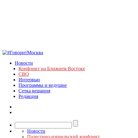
Новости
Конфликт на Ближнем Востоке
СВО
Интервью
Программы и ведущие
Сетка вещания
Редакция
Новости
Палестино-израильский конфликт