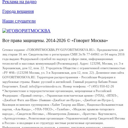
Реклама на радио
Города вещания
Наши слушатели
Все права защищены. 2014-2026 © «Говорит Москва»
Сетевое издание «ГОВОРИТМОСКВА.РУ/GOVORITMOSKVA.RU». Предназначено для
лиц старше 16 лет. Свидетельство о регистрации СМИ Эл № 77-64961 от 04 марта 2016
года выдано Федеральной службой по надзору в сфере связи, информационных
технологий и массовых коммуникаций (Роскомнадзор). Адрес: 123298, Москва, ул. 3-я
Хорошевская, дом 12, пом. 22. Учредитель Общество с ограниченной ответственностью
«РУ ФМ» (123298 Москва, ул. 3-я Хорошевская, дом 12, пом. 22). Доменное имя сайта
GOVORITMOSKVA.RU. Территория распространения – Российская Федерация и
зарубежные страны. Языки: русский и английский. Главный редактор Бабаян Роман
Георгиевич. Email: info@govoritmoskva.ru. Номер телефона: +7 (495) 950-62-26
*Экстремистские и террористические организации, запрещенные в Российской
Федерации: «Правый сектор», «Украинская повстанческая армия» (УПА), «ИГИЛ»,
«Джабхат Фатх аш-Шам» (бывшая «Джабхат ан-Нусра», «Джебхат ан-Нусра»),
Коалиция исламских группировок «Хайят Тахрир аш-Шам», Национал-Большевистская
партия, «Аль-Каида», «УНА-УНСО», «Талибан», «Меджлис крымско-татарского
народа», «Свидетели Иеговы», «Мизантропик Дивижн», «Братство» Корчинского,
«Артподготовка», Религиозная организация «Управленческий центр Свидетелей Иеговы
в России» и входящие в ее структуру местные религиозные организации.
Информация, размещенная на портале, а именно: текстовые материалы, элементы