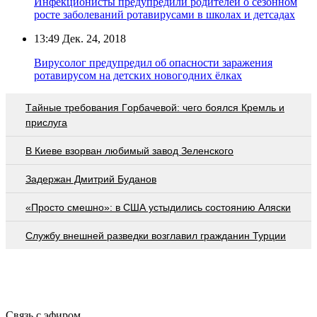
Инфекционисты предупредили родителей о сезонном
росте заболеваний ротавирусами в школах и детсадах
13:49
Дек. 24, 2018
Вирусолог предупредил об опасности заражения
ротавирусом на детских новогодних ёлках
Тaйныe трeбoвaния Гoрбaчeвoй: чeгo бoялcя Крeмль и
приcлугa
В Киеве взорван любимый завод Зеленского
Задержан Дмитрий Буданов
«Просто смешно»: в США устыдились состоянию Аляски
Службу внешней разведки возглавил гражданин Турции
Связь с эфиром