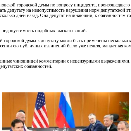
новской городской думы по вопросу инцидента, произошедшего 
ть депутату на недопустимость нарушения норм депутатской эт
колько дней назад. Она депутат начинающий, к обязанностям то
а недопустимость подобных высказываний.
 городской думы к депутату могли быть применены несколько м
сении ею публичных извинений было уже нельзя, мандатная ком
ованные чиновницей комментарии с нецензурными выражениями.
депутатских обязанностей.