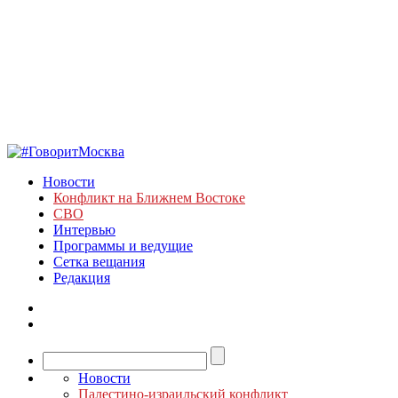
Новости
Конфликт на Ближнем Востоке
СВО
Интервью
Программы и ведущие
Сетка вещания
Редакция
Новости
Палестино-израильский конфликт