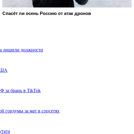
Спасёт ли осень Россию от атак дронов
та лишили должности
 США
 за брань в TikTok
й гордумы за мат в соцсетях
утата