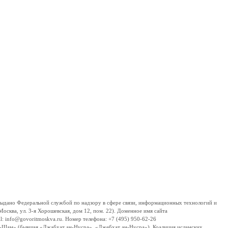
дано Федеральной службой по надзору в сфере связи, информационных технологий и
сква, ул. 3-я Хорошевская, дом 12, пом. 22). Доменное имя сайта
 info@govoritmoskva.ru. Номер телефона: +7 (495) 950-62-26
ш-Шам» (бывшая «Джабхат ан-Нусра», «Джебхат ан-Нусра»), Коалиция исламских