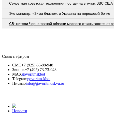
Секретная советская технология поставила в тупик ВВС США
Экс-министр: «Зима близко», а Украина на пороховой бочке
СВ: жители Черниговской области массово отказываются от э
Связь с эфиром
СМС
+7 (925) 88-88-948
Звонок
+7 (495) 73-73-948
MAX
govoritmskbot
Telegram
govoritmskbot
Письмо
info@govoritmoskva.ru
Новости