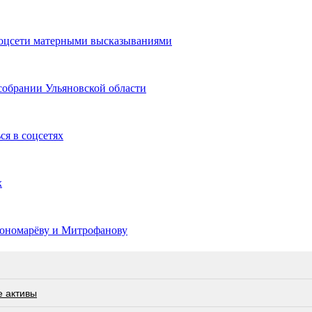
 соцсети матерными высказываниями
собрании Ульяновской области
ся в соцсетях
х
ономарёву и Митрофанову
е активы