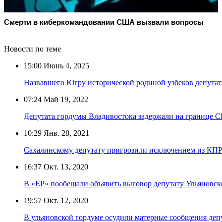
Смерти в киберкомандовании США вызвали вопросы
Новости по теме
15:00
Июнь 4, 2025
Назвавшего Югру исторической родиной узбеков депута
07:24
Май 19, 2022
Депутата гордумы Владивостока задержали на границе
10:29
Янв. 28, 2021
Сахалинскому депутату пригрозили исключением из КПРФ
16:37
Окт. 13, 2020
В «ЕР» пообещали объявить выговор депутату Ульяновско
19:57
Окт. 12, 2020
В ульяновской гордуме осудили матерные сообщения деп