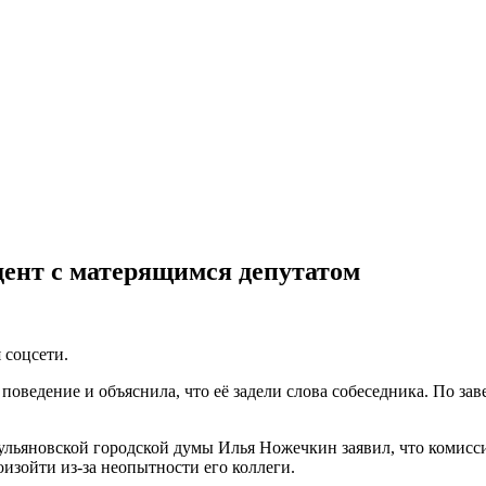
дент с матерящимся депутатом
 соцсети.
 поведение и объяснила, что её задели слова собеседника. По за
ульяновской городской думы Илья Ножечкин заявил, что комисси
изойти из-за неопытности его коллеги.