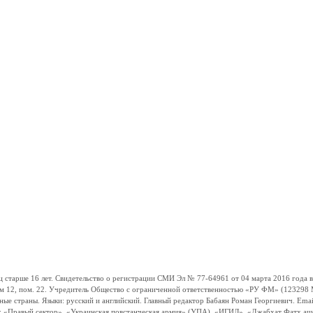
ше 16 лет. Свидетельство о регистрации СМИ Эл № 77-64961 от 04 марта 2016 года вы
ом 12, пом. 22. Учредитель Общество с ограниченной ответственностью «РУ ФМ» (123298 Мо
траны. Языки: русский и английский. Главный редактор Бабаян Роман Георгиевич. Email:
и: «Правый сектор», «Украинская повстанческая армия» (УПА), «ИГИЛ», «Джабхат Фатх а