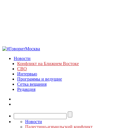
Новости
Конфликт на Ближнем Востоке
СВО
Интервью
Программы и ведущие
Сетка вещания
Редакция
Новости
Палестино-израильский конфликт