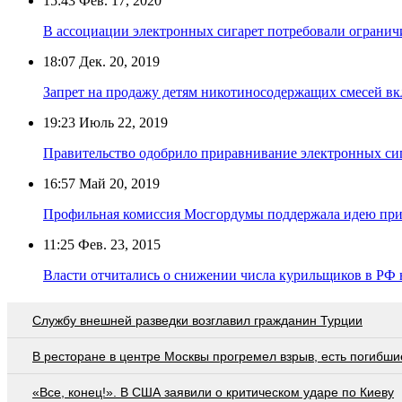
15:43
Фев. 17, 2020
В ассоциации электронных сигарет потребовали ограни
18:07
Дек. 20, 2019
Запрет на продажу детям никотиносодержащих смесей вкл
19:23
Июль 22, 2019
Правительство одобрило приравнивание электронных си
16:57
Май 20, 2019
Профильная комиссия Мосгордумы поддержала идею прир
11:25
Фев. 23, 2015
Власти отчитались о снижении числа курильщиков в РФ н
Службу внешней разведки возглавил гражданин Турции
В ресторане в центре Москвы прогремел взрыв, есть погибши
«Все, конец!». В США заявили о критическом ударе по Киеву