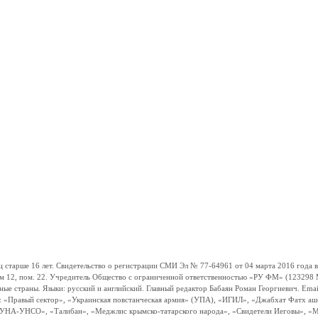
ше 16 лет. Свидетельство о регистрации СМИ Эл № 77-64961 от 04 марта 2016 года вы
ом 12, пом. 22. Учредитель Общество с ограниченной ответственностью «РУ ФМ» (123298 Мо
траны. Языки: русский и английский. Главный редактор Бабаян Роман Георгиевич. Email:
и: «Правый сектор», «Украинская повстанческая армия» (УПА), «ИГИЛ», «Джабхат Фатх а
«УНА-УНСО», «Талибан», «Меджлис крымско-татарского народа», «Свидетели Иеговы», «М