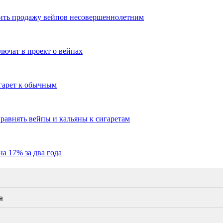
чить продажу вейпов несовершеннолетним
ючат в проект о вейпах
гарет к обычным
авнять вейпы и кальяны к сигаретам
а 17% за два года
е