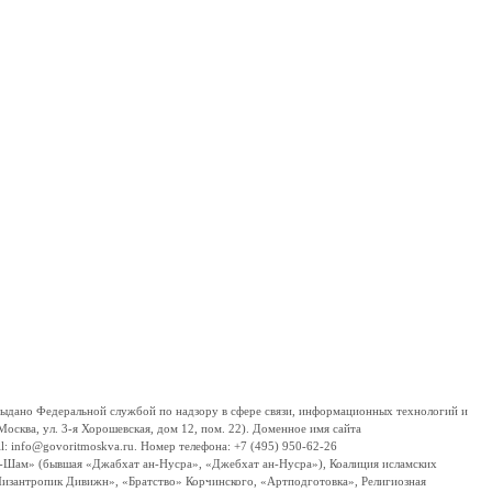
дано Федеральной службой по надзору в сфере связи, информационных технологий и
сква, ул. 3-я Хорошевская, дом 12, пом. 22). Доменное имя сайта
 info@govoritmoskva.ru. Номер телефона: +7 (495) 950-62-26
ш-Шам» (бывшая «Джабхат ан-Нусра», «Джебхат ан-Нусра»), Коалиция исламских
изантропик Дивижн», «Братство» Корчинского, «Артподготовка», Религиозная