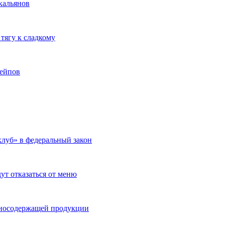
кальянов
 тягу к сладкому
вейпов
клуб» в федеральный закон
ут отказаться от меню
тиносодержащей продукции