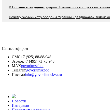
В Польше возмущены ударом Кремля по иностранным актив
Почему экс-министр обороны Украины «раздражал» Зеленско
Связь с эфиром
СМС
+7 (925) 88-88-948
Звонок
+7 (495) 73-73-948
MAX
govoritmskbot
Telegram
govoritmskbot
Письмо
info@govoritmoskva.ru
Новости
Интервью
Программы и ведущие