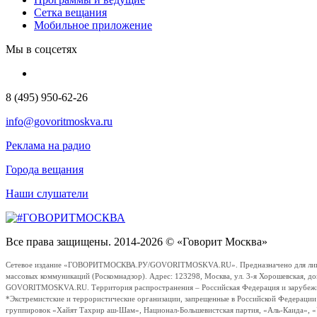
Сетка вещания
Мобильное приложение
Мы в соцсетях
8 (495) 950-62-26
info@govoritmoskva.ru
Реклама на радио
Города вещания
Наши слушатели
Все права защищены. 2014-2026 © «Говорит Москва»
Сетевое издание «ГОВОРИТМОСКВА.РУ/GOVORITMOSKVA.RU». Предназначено для лиц стар
массовых коммуникаций (Роскомнадзор). Адрес: 123298, Москва, ул. 3-я Хорошевская, д
GOVORITMOSKVA.RU. Территория распространения – Российская Федерация и зарубежные с
*Экстремистские и террористические организации, запрещенные в Российской Федераци
группировок «Хайят Тахрир аш-Шам», Национал-Большевистская партия, «Аль-Каида», 