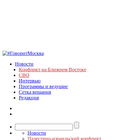
Новости
Конфликт на Ближнем Востоке
СВО
Интервью
Программы и ведущие
Сетка вещания
Редакция
Новости
Палестино-израильский конфликт