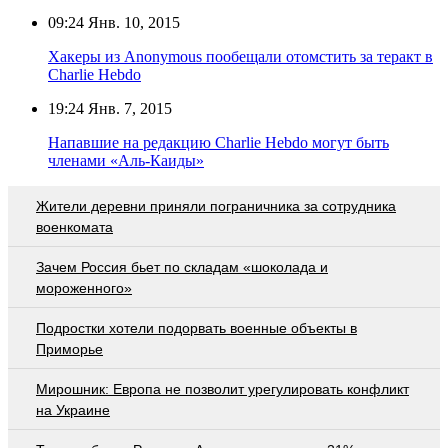
09:24
Янв. 10, 2015
Хакеры из Anonymous пообещали отомстить за теракт в
Charlie Hebdo
19:24
Янв. 7, 2015
Напавшие на редакцию Charlie Hebdo могут быть
членами «Аль-Каиды»
Жители деревни приняли пограничника за сотрудника
военкомата
Зачем Россия бьет по складам «шоколада и
мороженного»
Подростки хотели подорвать военные объекты в
Приморье
Мирошник: Европа не позволит урегулировать конфликт
на Украине