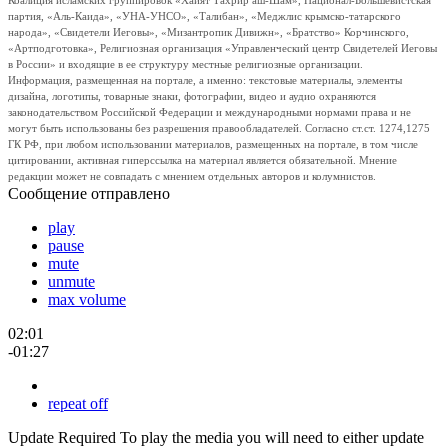
Коалиция исламских группировок «Хайят Тахрир аш-Шам», Национал-Большевистская
партия, «Аль-Каида», «УНА-УНСО», «Талибан», «Меджлис крымско-татарского
народа», «Свидетели Иеговы», «Мизантропик Дивижн», «Братство» Корчинского,
«Артподготовка», Религиозная организация «Управленческий центр Свидетелей Иеговы
в России» и входящие в ее структуру местные религиозные организации.
Информация, размещенная на портале, а именно: текстовые материалы, элементы
дизайна, логотипы, товарные знаки, фотографии, видео и аудио охраняются
законодательством Российской Федерации и международными нормами права и не
могут быть использованы без разрешения правообладателей. Согласно ст.ст. 1274,1275
ГК РФ, при любом использовании материалов, размещенных на портале, в том числе
цитировании, активная гиперссылка на материал является обязательной. Мнение
редакции может не совпадать с мнением отдельных авторов и колумнистов.
Сообщение отправлено
play
pause
mute
unmute
max volume
02:01
-01:27
repeat off
Update Required
To play the media you will need to either update