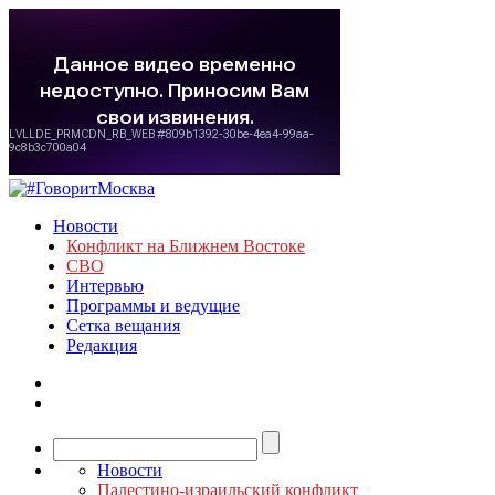
Новости
Конфликт на Ближнем Востоке
СВО
Интервью
Программы и ведущие
Сетка вещания
Редакция
Новости
Палестино-израильский конфликт