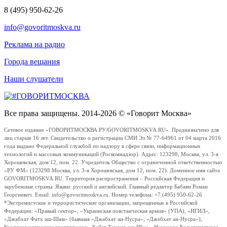
8 (495) 950-62-26
info@govoritmoskva.ru
Реклама на радио
Города вещания
Наши слушатели
Все права защищены. 2014-2026 © «Говорит Москва»
Сетевое издание «ГОВОРИТМОСКВА.РУ/GOVORITMOSKVA.RU». Предназначено для
лиц старше 16 лет. Свидетельство о регистрации СМИ Эл № 77-64961 от 04 марта 2016
года выдано Федеральной службой по надзору в сфере связи, информационных
технологий и массовых коммуникаций (Роскомнадзор). Адрес: 123298, Москва, ул. 3-я
Хорошевская, дом 12, пом. 22. Учредитель Общество с ограниченной ответственностью
«РУ ФМ» (123298 Москва, ул. 3-я Хорошевская, дом 12, пом. 22). Доменное имя сайта
GOVORITMOSKVA.RU. Территория распространения – Российская Федерация и
зарубежные страны. Языки: русский и английский. Главный редактор Бабаян Роман
Георгиевич. Email: info@govoritmoskva.ru. Номер телефона: +7 (495) 950-62-26
*Экстремистские и террористические организации, запрещенные в Российской
Федерации: «Правый сектор», «Украинская повстанческая армия» (УПА), «ИГИЛ»,
«Джабхат Фатх аш-Шам» (бывшая «Джабхат ан-Нусра», «Джебхат ан-Нусра»),