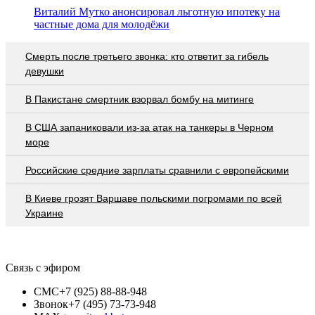
Виталий Мутко анонсировал льготную ипотеку на
частные дома для молодёжи
Смерть после третьего звонка: кто ответит за гибель
девушки
В Пакистане смертник взорвал бомбу на митинге
В США запаниковали из-за атак на танкеры в Черном
море
Российские средние зарплаты сравнили с европейскими
В Киеве грозят Варшаве польскими погромами по всей
Украине
Связь с эфиром
СМС
+7 (925) 88-88-948
Звонок
+7 (495) 73-73-948