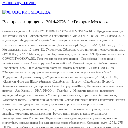
Наши слушатели
Все права защищены. 2014-2026 © «Говорит Москва»
Сетевое издание «ГОВОРИТМОСКВА.РУ/GOVORITMOSKVA.RU». Предназначено для
лиц старше 16 лет. Свидетельство о регистрации СМИ Эл № 77-64961 от 04 марта 2016
года выдано Федеральной службой по надзору в сфере связи, информационных
технологий и массовых коммуникаций (Роскомнадзор). Адрес: 123298, Москва, ул. 3-я
Хорошевская, дом 12, пом. 22. Учредитель Общество с ограниченной ответственностью
«РУ ФМ» (123298 Москва, ул. 3-я Хорошевская, дом 12, пом. 22). Доменное имя сайта
GOVORITMOSKVA.RU. Территория распространения – Российская Федерация и
зарубежные страны. Языки: русский и английский. Главный редактор Бабаян Роман
Георгиевич. Email: info@govoritmoskva.ru. Номер телефона: +7 (495) 950-62-26
*Экстремистские и террористические организации, запрещенные в Российской
Федерации: «Правый сектор», «Украинская повстанческая армия» (УПА), «ИГИЛ»,
«Джабхат Фатх аш-Шам» (бывшая «Джабхат ан-Нусра», «Джебхат ан-Нусра»),
Коалиция исламских группировок «Хайят Тахрир аш-Шам», Национал-Большевистская
партия, «Аль-Каида», «УНА-УНСО», «Талибан», «Меджлис крымско-татарского
народа», «Свидетели Иеговы», «Мизантропик Дивижн», «Братство» Корчинского,
«Артподготовка», Религиозная организация «Управленческий центр Свидетелей Иеговы
в России» и входящие в ее структуру местные религиозные организации.
Информация, размещенная на портале, а именно: текстовые материалы, элементы
дизайна, логотипы, товарные знаки, фотографии, видео и аудио охраняются
законодательством Российской Федерации и международными нормами права и не
могут быть использованы без разрешения правообладателей. Согласно ст.ст. 1274,1275
ГК РФ, при любом использовании материалов, размещенных на портале, в том числе