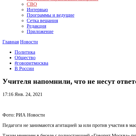
СВО
Интервью
Программы и ведущие
Сетка вещания
Редакция
Приложение
Главная
Новости
Политика
Общество
#говоритмосква
В России
Учителя напомнили, что не несут ответ
17:16
Янв. 24, 2021
Фото: РИА Новости
Педагоги не занимаются агитацией за или против участия в ма
Таким мнением в беседе с радиостанцией «Говорит Москва» по