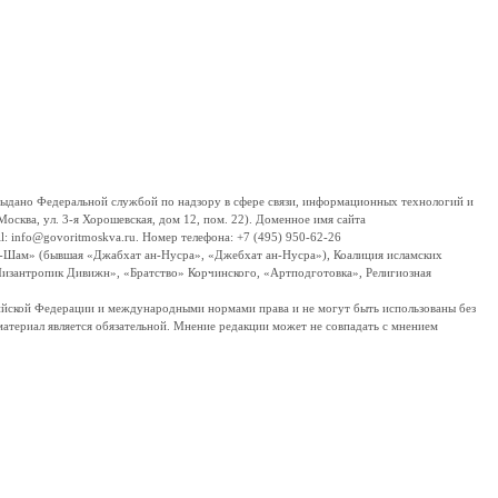
дано Федеральной службой по надзору в сфере связи, информационных технологий и
сква, ул. 3-я Хорошевская, дом 12, пом. 22). Доменное имя сайта
 info@govoritmoskva.ru. Номер телефона: +7 (495) 950-62-26
ш-Шам» (бывшая «Джабхат ан-Нусра», «Джебхат ан-Нусра»), Коалиция исламских
изантропик Дивижн», «Братство» Корчинского, «Артподготовка», Религиозная
ссийской Федерации и международными нормами права и не могут быть использованы без
материал является обязательной. Мнение редакции может не совпадать с мнением