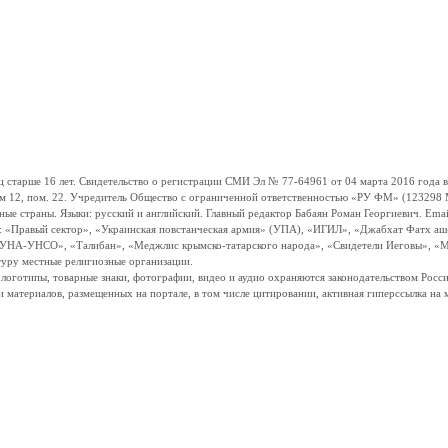
ше 16 лет. Свидетельство о регистрации СМИ Эл № 77-64961 от 04 марта 2016 года вы
ом 12, пом. 22. Учредитель Общество с ограниченной ответственностью «РУ ФМ» (123298 Мо
траны. Языки: русский и английский. Главный редактор Бабаян Роман Георгиевич. Email:
и: «Правый сектор», «Украинская повстанческая армия» (УПА), «ИГИЛ», «Джабхат Фатх а
«УНА-УНСО», «Талибан», «Меджлис крымско-татарского народа», «Свидетели Иеговы», «М
туру местные религиозные организации.
, логотипы, товарные знаки, фотографии, видео и аудио охраняются законодательством Ро
и материалов, размещенных на портале, в том числе цитировании, активная гиперссылка на 