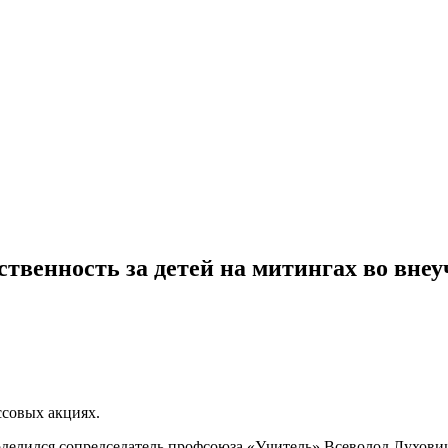
ственность за детей на митингах во вне
ссовых акциях.
делился сопредседатель профсоюза «Учитель» Всеволод Луховиц