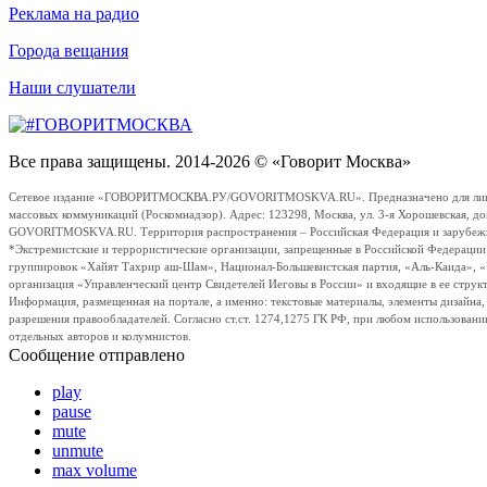
Реклама на радио
Города вещания
Наши слушатели
Все права защищены. 2014-2026 © «Говорит Москва»
Сетевое издание «ГОВОРИТМОСКВА.РУ/GOVORITMOSKVA.RU». Предназначено для лиц стар
массовых коммуникаций (Роскомнадзор). Адрес: 123298, Москва, ул. 3-я Хорошевская, д
GOVORITMOSKVA.RU. Территория распространения – Российская Федерация и зарубежные с
*Экстремистские и террористические организации, запрещенные в Российской Федераци
группировок «Хайят Тахрир аш-Шам», Национал-Большевистская партия, «Аль-Каида», 
организация «Управленческий центр Свидетелей Иеговы в России» и входящие в ее струк
Информация, размещенная на портале, а именно: текстовые материалы, элементы дизайна
разрешения правообладателей. Согласно ст.ст. 1274,1275 ГК РФ, при любом использовани
отдельных авторов и колумнистов.
Сообщение отправлено
play
pause
mute
unmute
max volume