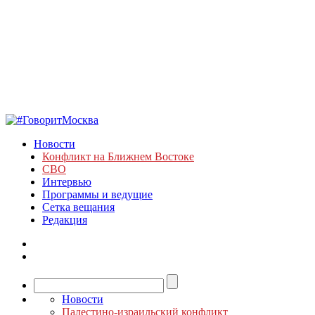
Новости
Конфликт на Ближнем Востоке
СВО
Интервью
Программы и ведущие
Сетка вещания
Редакция
Новости
Палестино-израильский конфликт