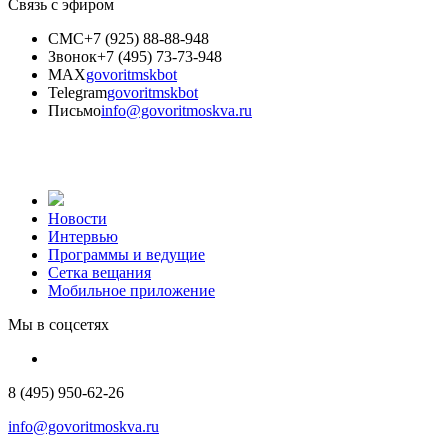
Связь с эфиром
СМС
+7 (925) 88-88-948
Звонок
+7 (495) 73-73-948
MAX
govoritmskbot
Telegram
govoritmskbot
Письмо
info@govoritmoskva.ru
Новости
Интервью
Программы и ведущие
Сетка вещания
Мобильное приложение
Мы в соцсетях
8 (495) 950-62-26
info@govoritmoskva.ru