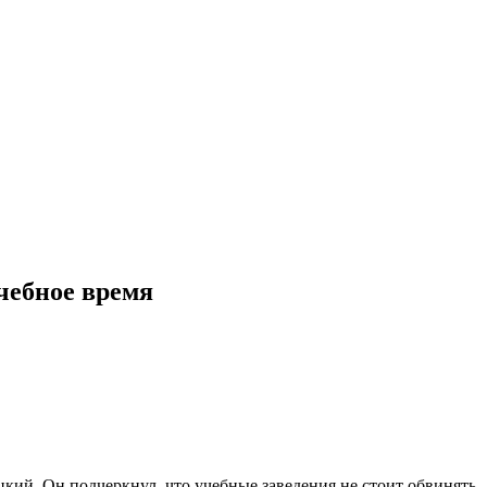
учебное время
кий. Он подчеркнул, что учебные заведения не стоит обвинять