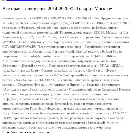
Все права защищены. 2014-2026 © «Говорит Москва»
Сетевое издание «ГОВОРИТМОСКВА.РУ/GOVORITMOSKVA.RU». Предназначено для
лиц старше 16 лет. Свидетельство о регистрации СМИ Эл № 77-64961 от 04 марта 2016
года выдано Федеральной службой по надзору в сфере связи, информационных
технологий и массовых коммуникаций (Роскомнадзор). Адрес: 123298, Москва, ул. 3-я
Хорошевская, дом 12, пом. 22. Учредитель Общество с ограниченной ответственностью
«РУ ФМ» (123298 Москва, ул. 3-я Хорошевская, дом 12, пом. 22). Доменное имя сайта
GOVORITMOSKVA.RU. Территория распространения – Российская Федерация и
зарубежные страны. Языки: русский и английский. Главный редактор Бабаян Роман
Георгиевич. Email: info@govoritmoskva.ru. Номер телефона: +7 (495) 950-62-26
*Экстремистские и террористические организации, запрещенные в Российской
Федерации: «Правый сектор», «Украинская повстанческая армия» (УПА), «ИГИЛ»,
«Джабхат Фатх аш-Шам» (бывшая «Джабхат ан-Нусра», «Джебхат ан-Нусра»),
Коалиция исламских группировок «Хайят Тахрир аш-Шам», Национал-Большевистская
партия, «Аль-Каида», «УНА-УНСО», «Талибан», «Меджлис крымско-татарского
народа», «Свидетели Иеговы», «Мизантропик Дивижн», «Братство» Корчинского,
«Артподготовка», Религиозная организация «Управленческий центр Свидетелей Иеговы
в России» и входящие в ее структуру местные религиозные организации.
Информация, размещенная на портале, а именно: текстовые материалы, элементы
дизайна, логотипы, товарные знаки, фотографии, видео и аудио охраняются
законодательством Российской Федерации и международными нормами права и не
могут быть использованы без разрешения правообладателей. Согласно ст.ст. 1274,1275
ГК РФ, при любом использовании материалов, размещенных на портале, в том числе
цитировании, активная гиперссылка на материал является обязательной. Мнение
редакции может не совпадать с мнением отдельных авторов и колумнистов.
Сообщение отправлено