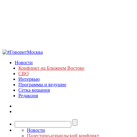
Новости
Конфликт на Ближнем Востоке
СВО
Интервью
Программы и ведущие
Сетка вещания
Редакция
Новости
Палестино-израильский конфликт