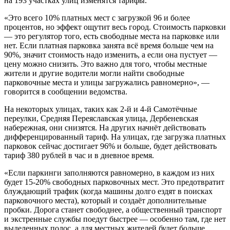
на 193 участках улиц изменятся тарифы.
«Это всего 10% платных мест с загрузкой 96 и более
процентов, но эффект ощутит весь город. Стоимость парковки
— это регулятор того, есть свободные места на парковке или
нет. Если платная парковка занята всё время больше чем на
90%, значит стоимость надо изменить, а если она пустует —
цену можно снизить. Это важно для того, чтобы местные
жители и другие водители могли найти свободные
парковочные места и улицы загружались равномерно», —
говорится в сообщении ведомства.
На некоторых улицах, таких как 2-й и 4-й Самотёчные
переулки, Средняя Переяславская улица, Дербеневская
набережная, они снизятся. На других начнёт действовать
дифференцированный тариф. На улицах, где загрузка платных
парковок сейчас достигает 96% и больше, будет действовать
тариф 380 рублей в час и в дневное время.
«Если паркинги заполняются равномерно, в каждом из них
будет 15-20% свободных парковочных мест. Это предотвратит
блуждающий трафик (когда машины долго ездят в поисках
парковочного места), который и создаёт дополнительные
пробки. Дорога станет свободнее, а общественный транспорт
и экстренные службы поедут быстрее — особенно там, где нет
выделенных полос, а для местных жителей будет больше