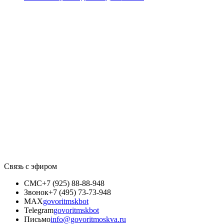
Связь с эфиром
СМС
+7 (925) 88-88-948
Звонок
+7 (495) 73-73-948
MAX
govoritmskbot
Telegram
govoritmskbot
Письмо
info@govoritmoskva.ru