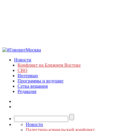
Новости
Конфликт на Ближнем Востоке
СВО
Интервью
Программы и ведущие
Сетка вещания
Редакция
Новости
Палестино-израильский конфликт