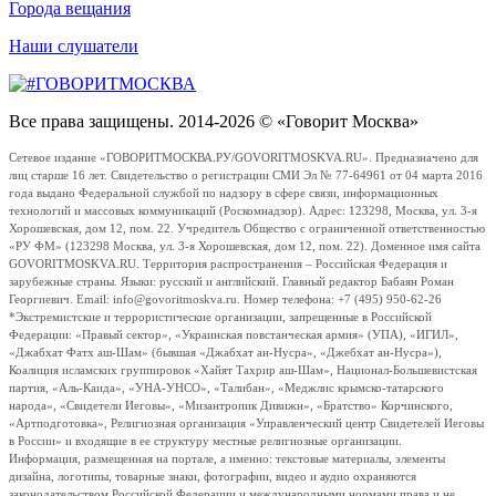
Города вещания
Наши слушатели
Все права защищены. 2014-2026 © «Говорит Москва»
Сетевое издание «ГОВОРИТМОСКВА.РУ/GOVORITMOSKVA.RU». Предназначено для
лиц старше 16 лет. Свидетельство о регистрации СМИ Эл № 77-64961 от 04 марта 2016
года выдано Федеральной службой по надзору в сфере связи, информационных
технологий и массовых коммуникаций (Роскомнадзор). Адрес: 123298, Москва, ул. 3-я
Хорошевская, дом 12, пом. 22. Учредитель Общество с ограниченной ответственностью
«РУ ФМ» (123298 Москва, ул. 3-я Хорошевская, дом 12, пом. 22). Доменное имя сайта
GOVORITMOSKVA.RU. Территория распространения – Российская Федерация и
зарубежные страны. Языки: русский и английский. Главный редактор Бабаян Роман
Георгиевич. Email: info@govoritmoskva.ru. Номер телефона: +7 (495) 950-62-26
*Экстремистские и террористические организации, запрещенные в Российской
Федерации: «Правый сектор», «Украинская повстанческая армия» (УПА), «ИГИЛ»,
«Джабхат Фатх аш-Шам» (бывшая «Джабхат ан-Нусра», «Джебхат ан-Нусра»),
Коалиция исламских группировок «Хайят Тахрир аш-Шам», Национал-Большевистская
партия, «Аль-Каида», «УНА-УНСО», «Талибан», «Меджлис крымско-татарского
народа», «Свидетели Иеговы», «Мизантропик Дивижн», «Братство» Корчинского,
«Артподготовка», Религиозная организация «Управленческий центр Свидетелей Иеговы
в России» и входящие в ее структуру местные религиозные организации.
Информация, размещенная на портале, а именно: текстовые материалы, элементы
дизайна, логотипы, товарные знаки, фотографии, видео и аудио охраняются
законодательством Российской Федерации и международными нормами права и не