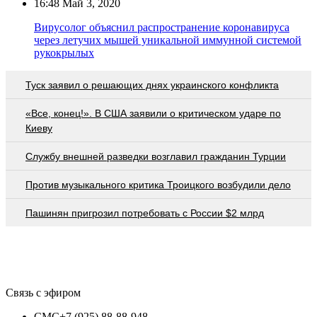
16:48
Май 3, 2020
Вирусолог объяснил распространение коронавируса
через летучих мышей уникальной иммунной системой
рукокрылых
Туск заявил о решающих днях украинского конфликта
«Все, конец!». В США заявили о критическом ударе по
Киеву
Службу внешней разведки возглавил гражданин Турции
Против музыкального критика Троицкого возбудили дело
Пашинян пригрозил потребовать c России $2 млрд
Связь с эфиром
СМС
+7 (925) 88-88-948