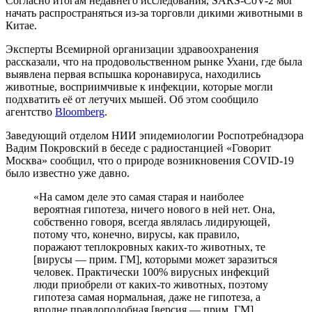
Согласно итогам недавнего исследования, SARS-CoV-2 мог
начать распространяться из-за торговли дикими животными в
Китае.
Эксперты Всемирной организации здравоохранения
рассказали, что на продовольственном рынке Ухани, где была
выявлена первая вспышка коронавируса, находились
животные, восприимчивые к инфекции, которые могли
подхватить её от летучих мышей. Об этом сообщило
агентство
Bloomberg
.
Заведующий отделом НИИ эпидемиологии Роспотребнадзора
Вадим Покровский в беседе с радиостанцией «Говорит
Москва» сообщил, что о природе возникновения COVID-19
было известно уже давно.
«На самом деле это самая старая и наиболее
вероятная гипотеза, ничего нового в ней нет. Она,
собственно говоря, всегда являлась лидирующей,
потому что, конечно, вирусы, как правило,
поражают теплокровных каких-то животных, те
[вирусы — прим. ГМ], которыми может заразиться
человек. Практически 100% вирусных инфекций
люди приобрели от каких-то животных, поэтому
гипотеза самая нормальная, даже не гипотеза, а
вполне правдоподобная [версия — прим. ГМ].