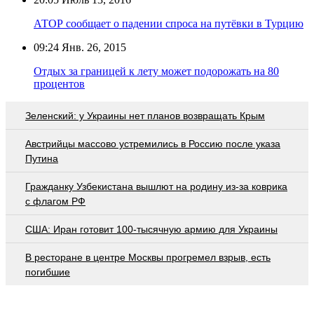
АТОР сообщает о падении спроса на путёвки в Турцию
09:24
Янв. 26, 2015
Отдых за границей к лету может подорожать на 80
процентов
Зеленский: у Украины нет планов возвращать Крым
Австрийцы массово устремились в Россию после указа
Путина
Гражданку Узбекистана вышлют на родину из-за коврика
с флагом РФ
США: Иран готовит 100-тысячную армию для Украины
В ресторане в центре Москвы прогремел взрыв, есть
погибшие