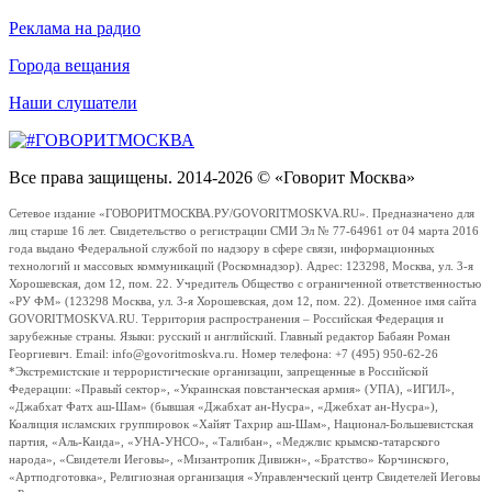
Реклама на радио
Города вещания
Наши слушатели
Все права защищены. 2014-2026 © «Говорит Москва»
Сетевое издание «ГОВОРИТМОСКВА.РУ/GOVORITMOSKVA.RU». Предназначено для
лиц старше 16 лет. Свидетельство о регистрации СМИ Эл № 77-64961 от 04 марта 2016
года выдано Федеральной службой по надзору в сфере связи, информационных
технологий и массовых коммуникаций (Роскомнадзор). Адрес: 123298, Москва, ул. 3-я
Хорошевская, дом 12, пом. 22. Учредитель Общество с ограниченной ответственностью
«РУ ФМ» (123298 Москва, ул. 3-я Хорошевская, дом 12, пом. 22). Доменное имя сайта
GOVORITMOSKVA.RU. Территория распространения – Российская Федерация и
зарубежные страны. Языки: русский и английский. Главный редактор Бабаян Роман
Георгиевич. Email: info@govoritmoskva.ru. Номер телефона: +7 (495) 950-62-26
*Экстремистские и террористические организации, запрещенные в Российской
Федерации: «Правый сектор», «Украинская повстанческая армия» (УПА), «ИГИЛ»,
«Джабхат Фатх аш-Шам» (бывшая «Джабхат ан-Нусра», «Джебхат ан-Нусра»),
Коалиция исламских группировок «Хайят Тахрир аш-Шам», Национал-Большевистская
партия, «Аль-Каида», «УНА-УНСО», «Талибан», «Меджлис крымско-татарского
народа», «Свидетели Иеговы», «Мизантропик Дивижн», «Братство» Корчинского,
«Артподготовка», Религиозная организация «Управленческий центр Свидетелей Иеговы