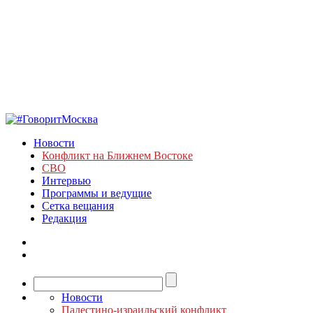
Новости
Конфликт на Ближнем Востоке
СВО
Интервью
Программы и ведущие
Сетка вещания
Редакция
Новости
Палестино-израильский конфликт