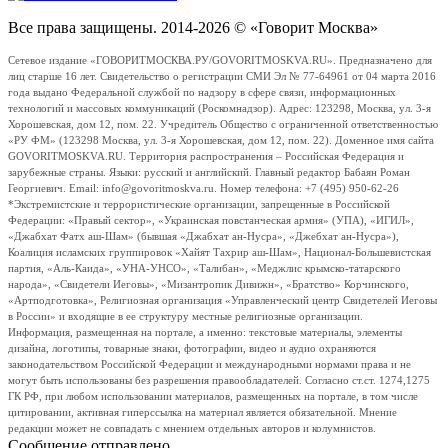
Все права защищены. 2014-2026 © «Говорит Москва»
Сетевое издание «ГОВОРИТМОСКВА.РУ/GOVORITMOSKVA.RU». Предназначено для
лиц старше 16 лет. Свидетельство о регистрации СМИ Эл № 77-64961 от 04 марта 2016
года выдано Федеральной службой по надзору в сфере связи, информационных
технологий и массовых коммуникаций (Роскомнадзор). Адрес: 123298, Москва, ул. 3-я
Хорошевская, дом 12, пом. 22. Учредитель Общество с ограниченной ответственностью
«РУ ФМ» (123298 Москва, ул. 3-я Хорошевская, дом 12, пом. 22). Доменное имя сайта
GOVORITMOSKVA.RU. Территория распространения – Российская Федерация и
зарубежные страны. Языки: русский и английский. Главный редактор Бабаян Роман
Георгиевич. Email: info@govoritmoskva.ru. Номер телефона: +7 (495) 950-62-26
*Экстремистские и террористические организации, запрещенные в Российской
Федерации: «Правый сектор», «Украинская повстанческая армия» (УПА), «ИГИЛ»,
«Джабхат Фатх аш-Шам» (бывшая «Джабхат ан-Нусра», «Джебхат ан-Нусра»),
Коалиция исламских группировок «Хайят Тахрир аш-Шам», Национал-Большевистская
партия, «Аль-Каида», «УНА-УНСО», «Талибан», «Меджлис крымско-татарского
народа», «Свидетели Иеговы», «Мизантропик Дивижн», «Братство» Корчинского,
«Артподготовка», Религиозная организация «Управленческий центр Свидетелей Иеговы
в России» и входящие в ее структуру местные религиозные организации.
Информация, размещенная на портале, а именно: текстовые материалы, элементы
дизайна, логотипы, товарные знаки, фотографии, видео и аудио охраняются
законодательством Российской Федерации и международными нормами права и не
могут быть использованы без разрешения правообладателей. Согласно ст.ст. 1274,1275
ГК РФ, при любом использовании материалов, размещенных на портале, в том числе
цитировании, активная гиперссылка на материал является обязательной. Мнение
редакции может не совпадать с мнением отдельных авторов и колумнистов.
Сообщение отправлено