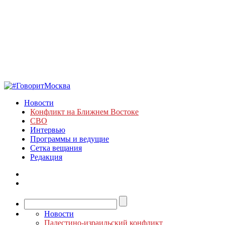
Новости
Конфликт на Ближнем Востоке
СВО
Интервью
Программы и ведущие
Сетка вещания
Редакция
Новости
Палестино-израильский конфликт