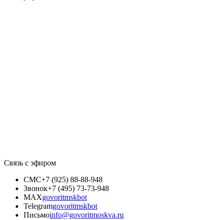
Связь с эфиром
СМС
+7 (925) 88-88-948
Звонок
+7 (495) 73-73-948
MAX
govoritmskbot
Telegram
govoritmskbot
Письмо
info@govoritmoskva.ru