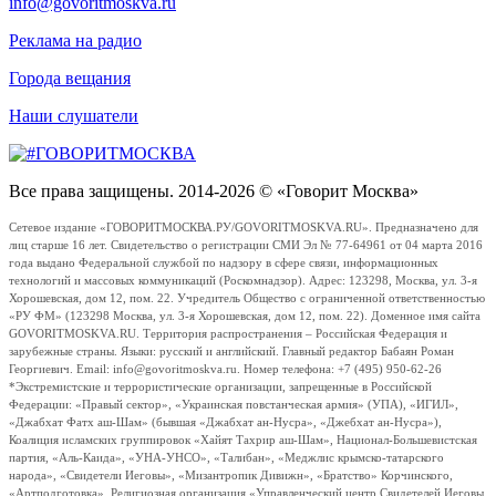
info@govoritmoskva.ru
Реклама на радио
Города вещания
Наши слушатели
Все права защищены. 2014-2026 © «Говорит Москва»
Сетевое издание «ГОВОРИТМОСКВА.РУ/GOVORITMOSKVA.RU». Предназначено для
лиц старше 16 лет. Свидетельство о регистрации СМИ Эл № 77-64961 от 04 марта 2016
года выдано Федеральной службой по надзору в сфере связи, информационных
технологий и массовых коммуникаций (Роскомнадзор). Адрес: 123298, Москва, ул. 3-я
Хорошевская, дом 12, пом. 22. Учредитель Общество с ограниченной ответственностью
«РУ ФМ» (123298 Москва, ул. 3-я Хорошевская, дом 12, пом. 22). Доменное имя сайта
GOVORITMOSKVA.RU. Территория распространения – Российская Федерация и
зарубежные страны. Языки: русский и английский. Главный редактор Бабаян Роман
Георгиевич. Email: info@govoritmoskva.ru. Номер телефона: +7 (495) 950-62-26
*Экстремистские и террористические организации, запрещенные в Российской
Федерации: «Правый сектор», «Украинская повстанческая армия» (УПА), «ИГИЛ»,
«Джабхат Фатх аш-Шам» (бывшая «Джабхат ан-Нусра», «Джебхат ан-Нусра»),
Коалиция исламских группировок «Хайят Тахрир аш-Шам», Национал-Большевистская
партия, «Аль-Каида», «УНА-УНСО», «Талибан», «Меджлис крымско-татарского
народа», «Свидетели Иеговы», «Мизантропик Дивижн», «Братство» Корчинского,
«Артподготовка», Религиозная организация «Управленческий центр Свидетелей Иеговы