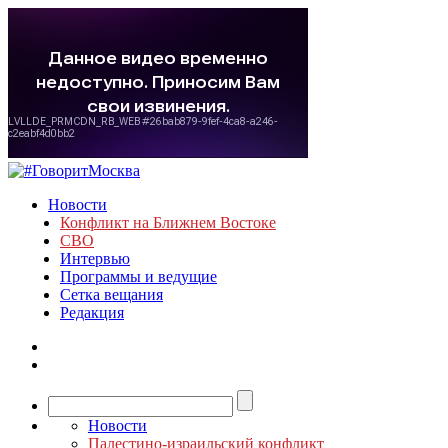
Новости
Конфликт на Ближнем Востоке
СВО
Интервью
Программы и ведущие
Сетка вещания
Редакция
Новости
Палестино-израильский конфликт