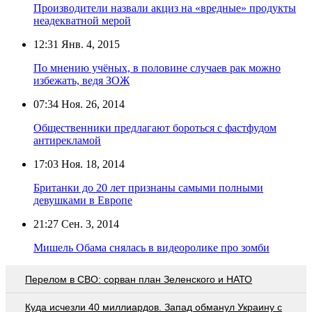
Производители назвали акциз на «вредные» продукты
неадекватной мерой
12:31
Янв. 4, 2015
По мнению учёных, в половине случаев рак можно
избежать, ведя ЗОЖ
07:34
Ноя. 26, 2014
Общественники предлагают бороться с фастфудом
антирекламой
17:03
Ноя. 18, 2014
Британки до 20 лет признаны самыми полными
девушками в Европе
21:27
Сен. 3, 2014
Мишель Обама снялась в видеоролике про зомби
Перелом в СВО: сорван план Зеленского и НАТО
Куда исчезли 40 миллиардов. Запад обманул Украину с