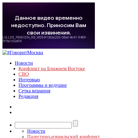
Новости
Конфликт на Ближнем Востоке
СВО
Интервью
Программы и ведущие
Сетка вещания
Редакция
Новости
Палестино-израильский конфликт