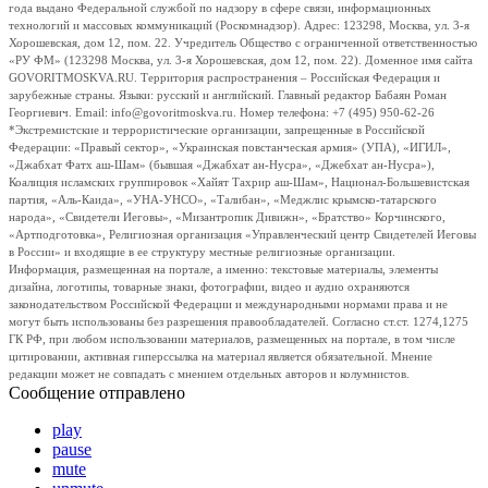
года выдано Федеральной службой по надзору в сфере связи, информационных
технологий и массовых коммуникаций (Роскомнадзор). Адрес: 123298, Москва, ул. 3-я
Хорошевская, дом 12, пом. 22. Учредитель Общество с ограниченной ответственностью
«РУ ФМ» (123298 Москва, ул. 3-я Хорошевская, дом 12, пом. 22). Доменное имя сайта
GOVORITMOSKVA.RU. Территория распространения – Российская Федерация и
зарубежные страны. Языки: русский и английский. Главный редактор Бабаян Роман
Георгиевич. Email: info@govoritmoskva.ru. Номер телефона: +7 (495) 950-62-26
*Экстремистские и террористические организации, запрещенные в Российской
Федерации: «Правый сектор», «Украинская повстанческая армия» (УПА), «ИГИЛ»,
«Джабхат Фатх аш-Шам» (бывшая «Джабхат ан-Нусра», «Джебхат ан-Нусра»),
Коалиция исламских группировок «Хайят Тахрир аш-Шам», Национал-Большевистская
партия, «Аль-Каида», «УНА-УНСО», «Талибан», «Меджлис крымско-татарского
народа», «Свидетели Иеговы», «Мизантропик Дивижн», «Братство» Корчинского,
«Артподготовка», Религиозная организация «Управленческий центр Свидетелей Иеговы
в России» и входящие в ее структуру местные религиозные организации.
Информация, размещенная на портале, а именно: текстовые материалы, элементы
дизайна, логотипы, товарные знаки, фотографии, видео и аудио охраняются
законодательством Российской Федерации и международными нормами права и не
могут быть использованы без разрешения правообладателей. Согласно ст.ст. 1274,1275
ГК РФ, при любом использовании материалов, размещенных на портале, в том числе
цитировании, активная гиперссылка на материал является обязательной. Мнение
редакции может не совпадать с мнением отдельных авторов и колумнистов.
Сообщение отправлено
play
pause
mute