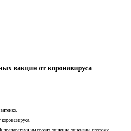
ных вакцин от коронавируса
вятенко.
 коронавируса.
Ф препаратами им грозит лишение лицензии, поэтому