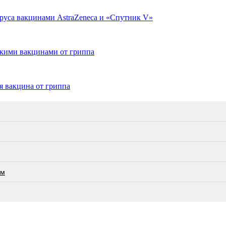
руса вакцинами AstraZeneca и «Спутник V»
скими вакцинами от гриппа
я вакцина от гриппа
ам