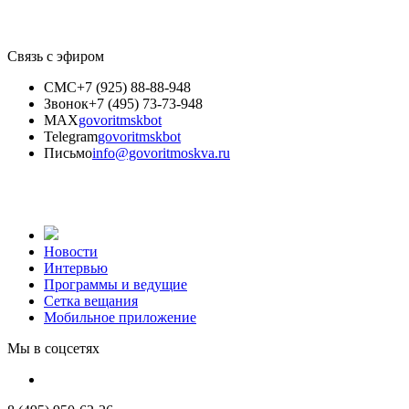
Связь с эфиром
СМС
+7 (925) 88-88-948
Звонок
+7 (495) 73-73-948
MAX
govoritmskbot
Telegram
govoritmskbot
Письмо
info@govoritmoskva.ru
Новости
Интервью
Программы и ведущие
Сетка вещания
Мобильное приложение
Мы в соцсетях