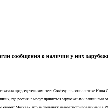
ли сообщения о наличии у них зарубеж
ссказала председатель комитета Совфеда по соцполитике Инна С
иник, где россияне могут привиться зарубежными вакцинами от
«Говорит Москва», что за прививку незарегистрированными в Р