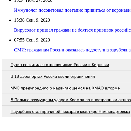
15:54
Ноя. 27, 2020
Иммунолог посоветовал поэтапно привиться от коронави
15:38
Сен. 9, 2020
Вирусолог призвал граждан не бояться прививок россий
07:55
Сен. 9, 2020
СМИ: гражданам России оказалась недоступна зарубежна
Путин восхитился отношениями России и Киргизии
В 18 аэропортах России ввели ограничения
МЧС предупредило о надвигающемся на ХМАО шторме
В Польше возмущены ударом Кремля по иностранным актив
Пауэрбанк стал причиной пожара в квартире Нижневартовска