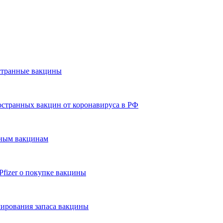
странные вакцины
остранных вакцин от коронавируса в РФ
дным вакцинам
Pfizer о покупке вакцины
мирования запаса вакцины