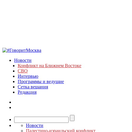
Новости
Конфликт на Ближнем Востоке
СВО
Интервью
Программы и ведущие
Сетка вещания
Редакция
Новости
Палестино-израильский конфликт