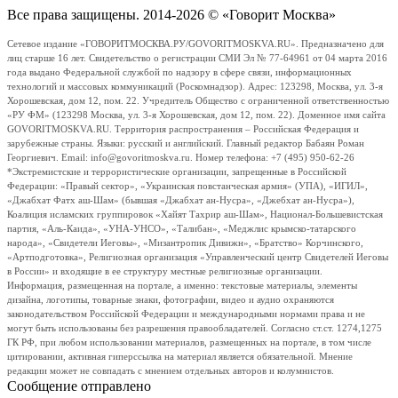
Все права защищены. 2014-2026 © «Говорит Москва»
Сетевое издание «ГОВОРИТМОСКВА.РУ/GOVORITMOSKVA.RU». Предназначено для
лиц старше 16 лет. Свидетельство о регистрации СМИ Эл № 77-64961 от 04 марта 2016
года выдано Федеральной службой по надзору в сфере связи, информационных
технологий и массовых коммуникаций (Роскомнадзор). Адрес: 123298, Москва, ул. 3-я
Хорошевская, дом 12, пом. 22. Учредитель Общество с ограниченной ответственностью
«РУ ФМ» (123298 Москва, ул. 3-я Хорошевская, дом 12, пом. 22). Доменное имя сайта
GOVORITMOSKVA.RU. Территория распространения – Российская Федерация и
зарубежные страны. Языки: русский и английский. Главный редактор Бабаян Роман
Георгиевич. Email: info@govoritmoskva.ru. Номер телефона: +7 (495) 950-62-26
*Экстремистские и террористические организации, запрещенные в Российской
Федерации: «Правый сектор», «Украинская повстанческая армия» (УПА), «ИГИЛ»,
«Джабхат Фатх аш-Шам» (бывшая «Джабхат ан-Нусра», «Джебхат ан-Нусра»),
Коалиция исламских группировок «Хайят Тахрир аш-Шам», Национал-Большевистская
партия, «Аль-Каида», «УНА-УНСО», «Талибан», «Меджлис крымско-татарского
народа», «Свидетели Иеговы», «Мизантропик Дивижн», «Братство» Корчинского,
«Артподготовка», Религиозная организация «Управленческий центр Свидетелей Иеговы
в России» и входящие в ее структуру местные религиозные организации.
Информация, размещенная на портале, а именно: текстовые материалы, элементы
дизайна, логотипы, товарные знаки, фотографии, видео и аудио охраняются
законодательством Российской Федерации и международными нормами права и не
могут быть использованы без разрешения правообладателей. Согласно ст.ст. 1274,1275
ГК РФ, при любом использовании материалов, размещенных на портале, в том числе
цитировании, активная гиперссылка на материал является обязательной. Мнение
редакции может не совпадать с мнением отдельных авторов и колумнистов.
Сообщение отправлено