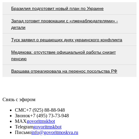
Бразилия подготовит новый план по Украине
Запад готовит провокации с «лженаблюдателями» -
детали
Туск заявил о решающих днях украинского конфликта
Медякова: отсутствие официальной работы снизит
пенсию
Варшава отреагировала на перенос посольства РФ
Связь с эфиром
СМС
+7 (925) 88-88-948
Звонок
+7 (495) 73-73-948
MAX
govoritmskbot
Telegram
govoritmskbot
Письмо
info@govoritmoskva.ru