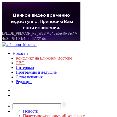
Новости
Конфликт на Ближнем Востоке
СВО
Интервью
Программы и ведущие
Сетка вещания
Редакция
Новости
Палестино-израильский конфликт