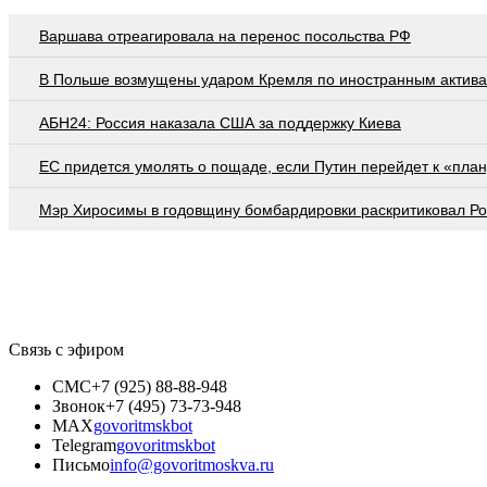
Варшава отреагировала на перенос посольства РФ
В Польше возмущены ударом Кремля по иностранным актив
АБН24: Россия наказала США за поддержку Киева
EC придется умолять о пощаде, если Путин перейдет к «план
Мэр Хиросимы в годовщину бомбардировки раскритиковал Р
Связь с эфиром
СМС
+7 (925) 88-88-948
Звонок
+7 (495) 73-73-948
MAX
govoritmskbot
Telegram
govoritmskbot
Письмо
info@govoritmoskva.ru