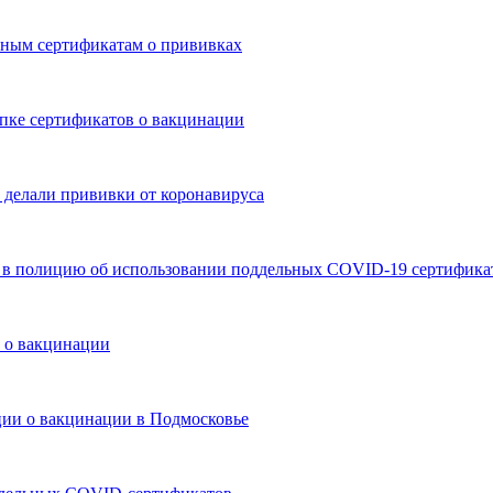
ьным сертификатам о прививках
пке сертификатов о вакцинации
 делали прививки от коронавируса
 в полицию об использовании поддельных COVID-19 сертифика
 о вакцинации
ции о вакцинации в Подмосковье