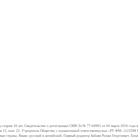
ше 16 лет. Свидетельство о регистрации СМИ Эл № 77-64961 от 04 марта 2016 года вы
ом 12, пом. 22. Учредитель Общество с ограниченной ответственностью «РУ ФМ» (123298 Мо
траны. Языки: русский и английский. Главный редактор Бабаян Роман Георгиевич. Email: