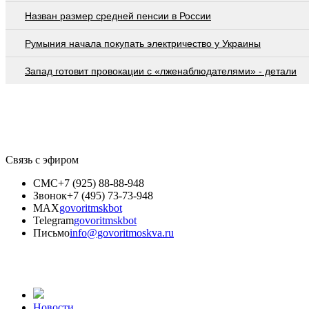
Назван размер средней пенсии в России
Румыния начала покупать электричество у Украины
Запад готовит провокации с «лженаблюдателями» - детали
Связь с эфиром
СМС
+7 (925) 88-88-948
Звонок
+7 (495) 73-73-948
MAX
govoritmskbot
Telegram
govoritmskbot
Письмо
info@govoritmoskva.ru
Новости