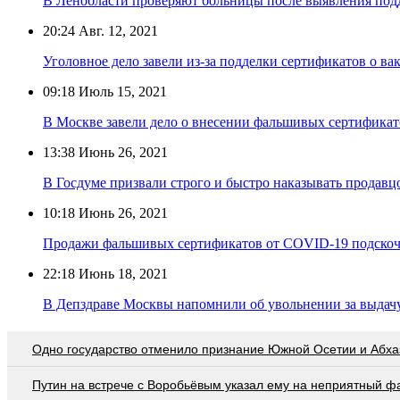
В Ленобласти проверяют больницы после выявления по
20:24
Авг. 12, 2021
Уголовное дело завели из-за подделки сертификатов о 
09:18
Июль 15, 2021
В Москве завели дело о внесении фальшивых сертификато
13:38
Июнь 26, 2021
В Госдуме призвали строго и быстро наказывать продав
10:18
Июнь 26, 2021
Продажи фальшивых сертификатов от COVID-19 подскоч
22:18
Июнь 18, 2021
В Депздраве Москвы напомнили об увольнении за выдач
Одно государство отменило признание Южной Осетии и Абха
Путин на встрече с Воробьёвым указал ему на неприятный ф