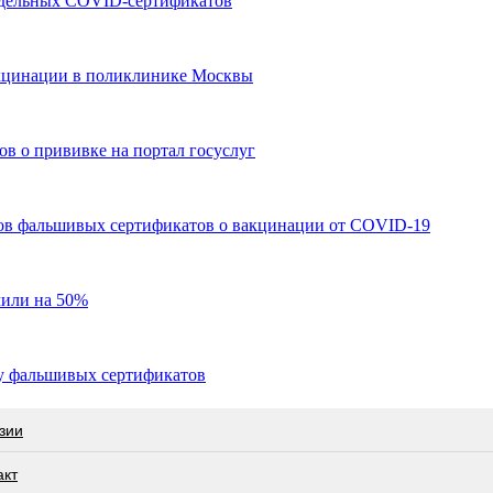
ддельных COVID-сертификатов
вакцинации в поликлинике Москвы
в о прививке на портал госуслуг
цов фальшивых сертификатов о вакцинации от COVID-19
или на 50%
у фальшивых сертификатов
зии
акт