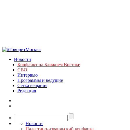
Новости
Конфликт на Ближнем Востоке
СВО
Интервью
Программы и ведущие
Сетка вещания
Редакция
Новости
Палестино-израильский конфликт