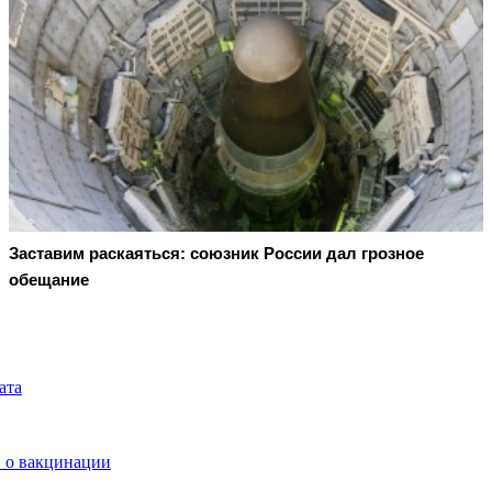
Заставим раскаяться: союзник России дал грозное
обещание
ата
в о вакцинации