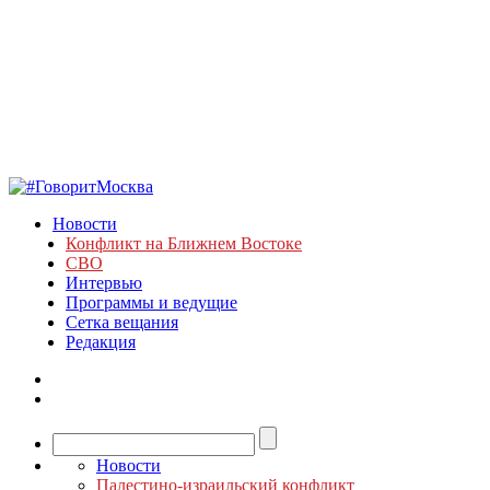
Новости
Конфликт на Ближнем Востоке
СВО
Интервью
Программы и ведущие
Сетка вещания
Редакция
Новости
Палестино-израильский конфликт