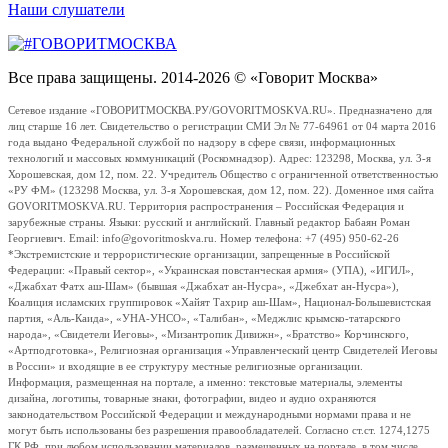
Наши слушатели
Все права защищены. 2014-2026 © «Говорит Москва»
Сетевое издание «ГОВОРИТМОСКВА.РУ/GOVORITMOSKVA.RU». Предназначено для
лиц старше 16 лет. Свидетельство о регистрации СМИ Эл № 77-64961 от 04 марта 2016
года выдано Федеральной службой по надзору в сфере связи, информационных
технологий и массовых коммуникаций (Роскомнадзор). Адрес: 123298, Москва, ул. 3-я
Хорошевская, дом 12, пом. 22. Учредитель Общество с ограниченной ответственностью
«РУ ФМ» (123298 Москва, ул. 3-я Хорошевская, дом 12, пом. 22). Доменное имя сайта
GOVORITMOSKVA.RU. Территория распространения – Российская Федерация и
зарубежные страны. Языки: русский и английский. Главный редактор Бабаян Роман
Георгиевич. Email: info@govoritmoskva.ru. Номер телефона: +7 (495) 950-62-26
*Экстремистские и террористические организации, запрещенные в Российской
Федерации: «Правый сектор», «Украинская повстанческая армия» (УПА), «ИГИЛ»,
«Джабхат Фатх аш-Шам» (бывшая «Джабхат ан-Нусра», «Джебхат ан-Нусра»),
Коалиция исламских группировок «Хайят Тахрир аш-Шам», Национал-Большевистская
партия, «Аль-Каида», «УНА-УНСО», «Талибан», «Меджлис крымско-татарского
народа», «Свидетели Иеговы», «Мизантропик Дивижн», «Братство» Корчинского,
«Артподготовка», Религиозная организация «Управленческий центр Свидетелей Иеговы
в России» и входящие в ее структуру местные религиозные организации.
Информация, размещенная на портале, а именно: текстовые материалы, элементы
дизайна, логотипы, товарные знаки, фотографии, видео и аудио охраняются
законодательством Российской Федерации и международными нормами права и не
могут быть использованы без разрешения правообладателей. Согласно ст.ст. 1274,1275
ГК РФ, при любом использовании материалов, размещенных на портале, в том числе