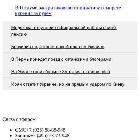
В Госдуме раскритиковали инициативу о запрете
курения за рулём
Медякова: отсутствие официальной работы снизит
пенсию
Бразилия подготовит новый план по Украине
В Пермь приедет поезд с китайскими блогерами
На Ямале горит больше 35 тысяч гектаров леса
Иран ответит Украине, но не прямым ударом по Киеву
Связь с эфиром
СМС
+7 (925) 88-88-948
Звонок
+7 (495) 73-73-948