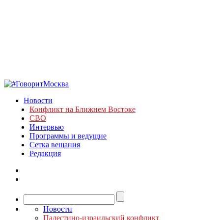
Новости
Конфликт на Ближнем Востоке
СВО
Интервью
Программы и ведущие
Сетка вещания
Редакция
Новости
Палестино-израильский конфликт