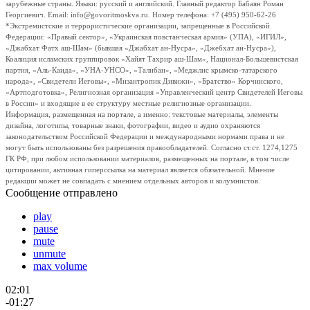
зарубежные страны. Языки: русский и английский. Главный редактор Бабаян Роман
Георгиевич. Email: info@govoritmoskva.ru. Номер телефона: +7 (495) 950-62-26
*Экстремистские и террористические организации, запрещенные в Российской
Федерации: «Правый сектор», «Украинская повстанческая армия» (УПА), «ИГИЛ»,
«Джабхат Фатх аш-Шам» (бывшая «Джабхат ан-Нусра», «Джебхат ан-Нусра»),
Коалиция исламских группировок «Хайят Тахрир аш-Шам», Национал-Большевистская
партия, «Аль-Каида», «УНА-УНСО», «Талибан», «Меджлис крымско-татарского
народа», «Свидетели Иеговы», «Мизантропик Дивижн», «Братство» Корчинского,
«Артподготовка», Религиозная организация «Управленческий центр Свидетелей Иеговы
в России» и входящие в ее структуру местные религиозные организации.
Информация, размещенная на портале, а именно: текстовые материалы, элементы
дизайна, логотипы, товарные знаки, фотографии, видео и аудио охраняются
законодательством Российской Федерации и международными нормами права и не
могут быть использованы без разрешения правообладателей. Согласно ст.ст. 1274,1275
ГК РФ, при любом использовании материалов, размещенных на портале, в том числе
цитировании, активная гиперссылка на материал является обязательной. Мнение
редакции может не совпадать с мнением отдельных авторов и колумнистов.
Сообщение отправлено
play
pause
mute
unmute
max volume
02:01
-01:27