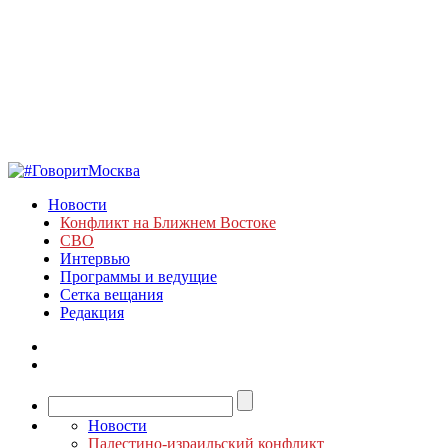
Новости
Конфликт на Ближнем Востоке
СВО
Интервью
Программы и ведущие
Сетка вещания
Редакция
Новости
Палестино-израильский конфликт