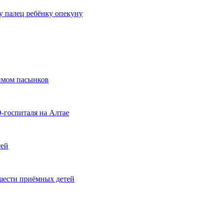
у палец ребёнку опекуну
имом пасынков
D-госпиталя на Алтае
тей
шести приёмных детей