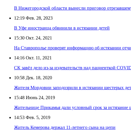
В Нижегородской области вынесли приговор отрезавшем
12:19
Фев. 28, 2023
В Уфе иностранца обвинили в истязании детей
15:30
Окт. 24, 2021
На Ставрополье проверят информацию об истязании отч
14:16
Окт. 11, 2021
СК завёл дело из-за издевательств над пациенткой COVI
10:58
Дек. 18, 2020
Жителя Мордовии заподозрили в истязании шестерых де
15:48
Июнь 24, 2019
Жительнице Прикамья дали условный срок за истязание 
14:53
Фев. 5, 2019
Житель Кемерова держал 11-летнего сына на цепи