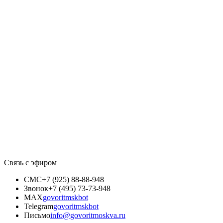
Связь с эфиром
СМС
+7 (925) 88-88-948
Звонок
+7 (495) 73-73-948
MAX
govoritmskbot
Telegram
govoritmskbot
Письмо
info@govoritmoskva.ru