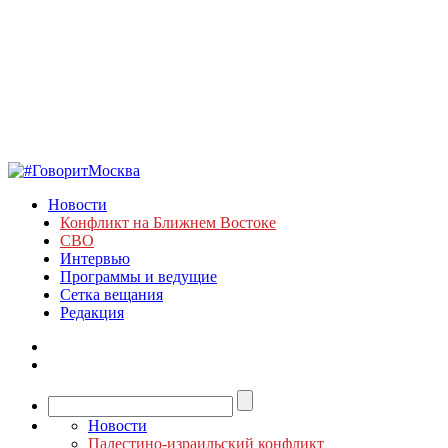
Новости
Конфликт на Ближнем Востоке
СВО
Интервью
Программы и ведущие
Сетка вещания
Редакция
Новости
Палестино-израильский конфликт