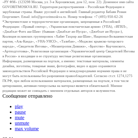
«РУ ФМ» (123298 Москва, ул. 3-я Хорошевская, дом 12, пом. 22). Доменное имя сайта
GOVORITMOSKVA.RU. Территория распространения – Российская Федерация и
зарубежные страны. Языки: русский и английский. Главный редактор Бабаян Роман
Георгиевич. Email: info@govoritmoskva.ru. Номер телефона: +7 (495) 950-62-26
*Экстремистские и террористические организации, запрещенные в Российской
Федерации: «Правый сектор», «Украинская повстанческая армия» (УПА), «ИГИЛ»,
«Джабхат Фатх аш-Шам» (бывшая «Джабхат ан-Нусра», «Джебхат ан-Нусра»),
Коалиция исламских группировок «Хайят Тахрир аш-Шам», Национал-Большевистская
партия, «Аль-Каида», «УНА-УНСО», «Талибан», «Меджлис крымско-татарского
народа», «Свидетели Иеговы», «Мизантропик Дивижн», «Братство» Корчинского,
«Артподготовка», Религиозная организация «Управленческий центр Свидетелей Иеговы
в России» и входящие в ее структуру местные религиозные организации.
Информация, размещенная на портале, а именно: текстовые материалы, элементы
дизайна, логотипы, товарные знаки, фотографии, видео и аудио охраняются
законодательством Российской Федерации и международными нормами права и не
могут быть использованы без разрешения правообладателей. Согласно ст.ст. 1274,1275
ГК РФ, при любом использовании материалов, размещенных на портале, в том числе
цитировании, активная гиперссылка на материал является обязательной. Мнение
редакции может не совпадать с мнением отдельных авторов и колумнистов.
Сообщение отправлено
play
pause
mute
unmute
max volume