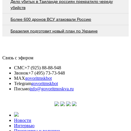
Дело убитых в Таиланде россиян прекратило череду
убийств
Более 600 дронов ВСУ атаковали Россию
Бразилия подготовит новый план по Украине
Связь с эфиром
СМС
+7 (925) 88-88-948
Звонок
+7 (495) 73-73-948
MAX
govoritmskbot
Telegram
govoritmskbot
Письмо
info@govoritmoskva.ru
Новости
Интервью
Программы и ведущие