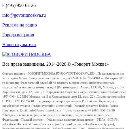
8 (495) 950-62-26
info@govoritmoskva.ru
Реклама на радио
Города вещания
Наши слушатели
Все права защищены. 2014-2026 © «Говорит Москва»
Сетевое издание «ГОВОРИТМОСКВА.РУ/GOVORITMOSKVA.RU». Предназначено для
лиц старше 16 лет. Свидетельство о регистрации СМИ Эл № 77-64961 от 04 марта 2016
года выдано Федеральной службой по надзору в сфере связи, информационных
технологий и массовых коммуникаций (Роскомнадзор). Адрес: 123298, Москва, ул. 3-я
Хорошевская, дом 12, пом. 22. Учредитель Общество с ограниченной ответственностью
«РУ ФМ» (123298 Москва, ул. 3-я Хорошевская, дом 12, пом. 22). Доменное имя сайта
GOVORITMOSKVA.RU. Территория распространения – Российская Федерация и
зарубежные страны. Языки: русский и английский. Главный редактор Бабаян Роман
Георгиевич. Email: info@govoritmoskva.ru. Номер телефона: +7 (495) 950-62-26
*Экстремистские и террористические организации, запрещенные в Российской
Федерации: «Правый сектор», «Украинская повстанческая армия» (УПА), «ИГИЛ»,
«Джабхат Фатх аш-Шам» (бывшая «Джабхат ан-Нусра», «Джебхат ан-Нусра»),
Коалиция исламских группировок «Хайят Тахрир аш-Шам», Национал-Большевистская