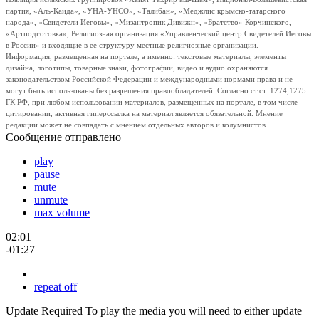
партия, «Аль-Каида», «УНА-УНСО», «Талибан», «Меджлис крымско-татарского
народа», «Свидетели Иеговы», «Мизантропик Дивижн», «Братство» Корчинского,
«Артподготовка», Религиозная организация «Управленческий центр Свидетелей Иеговы
в России» и входящие в ее структуру местные религиозные организации.
Информация, размещенная на портале, а именно: текстовые материалы, элементы
дизайна, логотипы, товарные знаки, фотографии, видео и аудио охраняются
законодательством Российской Федерации и международными нормами права и не
могут быть использованы без разрешения правообладателей. Согласно ст.ст. 1274,1275
ГК РФ, при любом использовании материалов, размещенных на портале, в том числе
цитировании, активная гиперссылка на материал является обязательной. Мнение
редакции может не совпадать с мнением отдельных авторов и колумнистов.
Сообщение отправлено
play
pause
mute
unmute
max volume
02:01
-01:27
repeat off
Update Required
To play the media you will need to either update