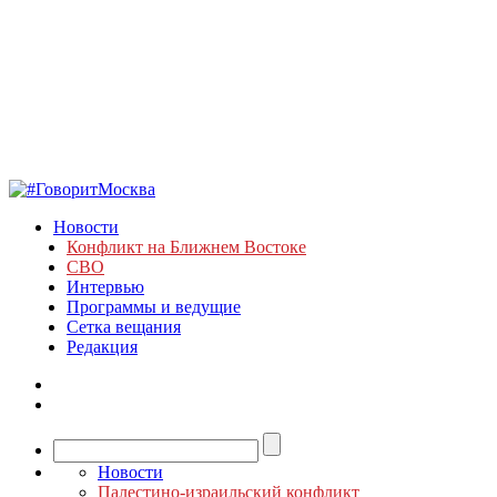
Новости
Конфликт на Ближнем Востоке
СВО
Интервью
Программы и ведущие
Сетка вещания
Редакция
Новости
Палестино-израильский конфликт