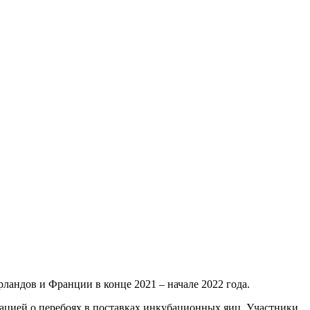
рландов и Франции в конце 2021 – начале 2022 года.
ацией о перебоях в поставках инкубационных яиц. Участники