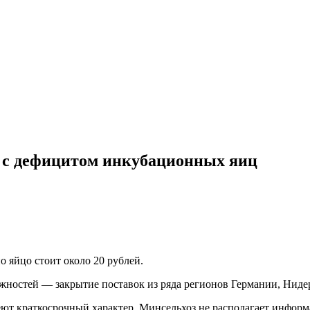
 с дефицитом инкубационных яиц
о яйцо стоит около 20 рублей.
ложностей — закрытие поставок из ряда регионов Германии, Ниде
ют краткосрочный характер. Минсельхоз не располагает информ