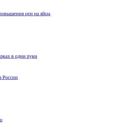
 повышения цен на яйца
рках в одни руки
з России
ц