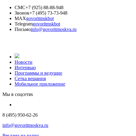
СМС
+7 (925) 88-88-948
Звонок
+7 (495) 73-73-948
MAX
govoritmskbot
Telegram
govoritmskbot
Письмо
info@govoritmoskva.ru
Новости
Интервью
Программы и ведущие
Сетка вещания
Мобильное приложение
Мы в соцсетях
8 (495) 950-62-26
info@govoritmoskva.ru
Реклама на радио