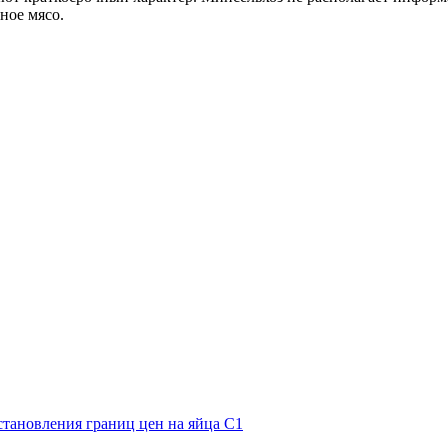
ное мясо.
становления границ цен на яйца С1