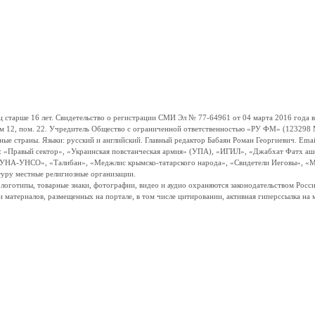
ше 16 лет. Свидетельство о регистрации СМИ Эл № 77-64961 от 04 марта 2016 года вы
ом 12, пом. 22. Учредитель Общество с ограниченной ответственностью «РУ ФМ» (123298 Мо
траны. Языки: русский и английский. Главный редактор Бабаян Роман Георгиевич. Email:
и: «Правый сектор», «Украинская повстанческая армия» (УПА), «ИГИЛ», «Джабхат Фатх а
«УНА-УНСО», «Талибан», «Меджлис крымско-татарского народа», «Свидетели Иеговы», «М
туру местные религиозные организации.
, логотипы, товарные знаки, фотографии, видео и аудио охраняются законодательством Ро
и материалов, размещенных на портале, в том числе цитировании, активная гиперссылка на 