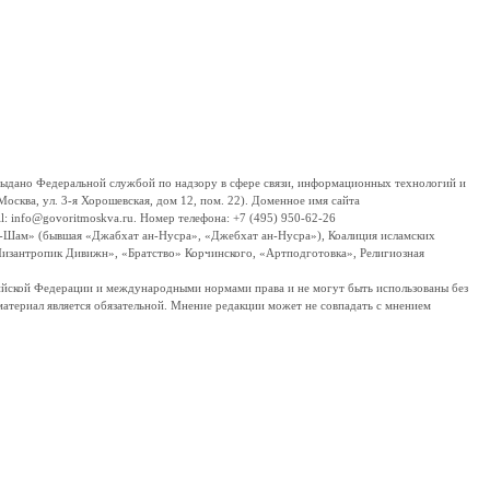
дано Федеральной службой по надзору в сфере связи, информационных технологий и
сква, ул. 3-я Хорошевская, дом 12, пом. 22). Доменное имя сайта
 info@govoritmoskva.ru. Номер телефона: +7 (495) 950-62-26
ш-Шам» (бывшая «Джабхат ан-Нусра», «Джебхат ан-Нусра»), Коалиция исламских
изантропик Дивижн», «Братство» Корчинского, «Артподготовка», Религиозная
ссийской Федерации и международными нормами права и не могут быть использованы без
материал является обязательной. Мнение редакции может не совпадать с мнением