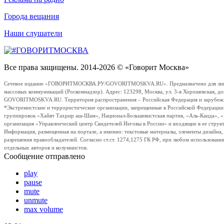
Города вещания
Наши слушатели
Все права защищены. 2014-2026 © «Говорит Москва»
Сетевое издание «ГОВОРИТМОСКВА.РУ/GOVORITMOSKVA.RU». Предназначено для лиц стар
массовых коммуникаций (Роскомнадзор). Адрес: 123298, Москва, ул. 3-я Хорошевская, д
GOVORITMOSKVA.RU. Территория распространения – Российская Федерация и зарубежные с
*Экстремистские и террористические организации, запрещенные в Российской Федераци
группировок «Хайят Тахрир аш-Шам», Национал-Большевистская партия, «Аль-Каида», 
организация «Управленческий центр Свидетелей Иеговы в России» и входящие в ее струк
Информация, размещенная на портале, а именно: текстовые материалы, элементы дизайна
разрешения правообладателей. Согласно ст.ст. 1274,1275 ГК РФ, при любом использовани
отдельных авторов и колумнистов.
Сообщение отправлено
play
pause
mute
unmute
max volume