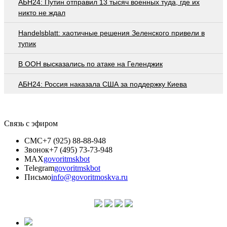
АБН24: Путин отправил 13 тысяч военных туда, где их
никто не ждал
Handelsblatt: хаотичные решения Зеленского привели в
тупик
В ООН высказались по атаке на Геленджик
АБН24: Россия наказала США за поддержку Киева
Связь с эфиром
СМС
+7 (925) 88-88-948
Звонок
+7 (495) 73-73-948
MAX
govoritmskbot
Telegram
govoritmskbot
Письмо
info@govoritmoskva.ru