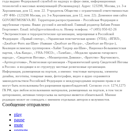
года выдано Федеральной службой по надзору в сфере связи, информационных
технологий и массовых коммуникаций (Роскомнадзор). Адрес: 123298, Москва, ул. 3-я
Хорошевская, дом 12, пом. 22. Учредитель Общество с ограниченной ответственностью
«РУ ФМ» (123298 Москва, ул. 3-я Хорошевская, дом 12, пом. 22). Доменное имя сайта
GOVORITMOSKVA.RU. Территория распространения – Российская Федерация и
зарубежные страны. Языки: русский и английский. Главный редактор Бабаян Роман
Георгиевич. Email: info@govoritmoskva.ru. Номер телефона: +7 (495) 950-62-26
*Экстремистские и террористические организации, запрещенные в Российской
Федерации: «Правый сектор», «Украинская повстанческая армия» (УПА), «ИГИЛ»,
«Джабхат Фатх аш-Шам» (бывшая «Джабхат ан-Нусра», «Джебхат ан-Нусра»),
Коалиция исламских группировок «Хайят Тахрир аш-Шам», Национал-Большевистская
партия, «Аль-Каида», «УНА-УНСО», «Талибан», «Меджлис крымско-татарского
народа», «Свидетели Иеговы», «Мизантропик Дивижн», «Братство» Корчинского,
«Артподготовка», Религиозная организация «Управленческий центр Свидетелей Иеговы
в России» и входящие в ее структуру местные религиозные организации.
Информация, размещенная на портале, а именно: текстовые материалы, элементы
дизайна, логотипы, товарные знаки, фотографии, видео и аудио охраняются
законодательством Российской Федерации и международными нормами права и не
могут быть использованы без разрешения правообладателей. Согласно ст.ст. 1274,1275
ГК РФ, при любом использовании материалов, размещенных на портале, в том числе
цитировании, активная гиперссылка на материал является обязательной. Мнение
редакции может не совпадать с мнением отдельных авторов и колумнистов.
Сообщение отправлено
play
pause
mute
unmute