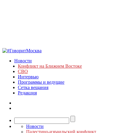
Новости
Конфликт на Ближнем Востоке
СВО
Интервью
Программы и ведущие
Сетка вещания
Редакция
Новости
Палестино-израильский конфликт