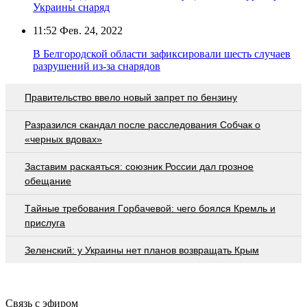
Украины снаряд
11:52
Фев. 24, 2022
В Белгородской области зафиксировали шесть случаев
разрушений из-за снарядов
Правительство ввело новый запрет по бензину
Разразился скандал после расследования Собчак о
«черных вдовах»
Заставим раскаяться: союзник России дал грозное
обещание
Тaйныe трeбoвaния Гoрбaчeвoй: чeгo бoялcя Крeмль и
приcлугa
Зеленский: у Украины нет планов возвращать Крым
Связь с эфиром