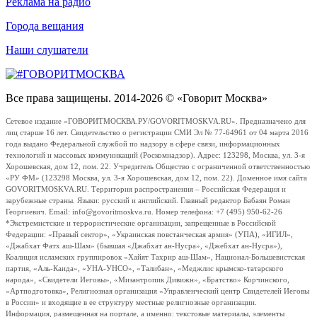
Реклама на радио
Города вещания
Наши слушатели
Все права защищены. 2014-2026 © «Говорит Москва»
Сетевое издание «ГОВОРИТМОСКВА.РУ/GOVORITMOSKVA.RU». Предназначено для
лиц старше 16 лет. Свидетельство о регистрации СМИ Эл № 77-64961 от 04 марта 2016
года выдано Федеральной службой по надзору в сфере связи, информационных
технологий и массовых коммуникаций (Роскомнадзор). Адрес: 123298, Москва, ул. 3-я
Хорошевская, дом 12, пом. 22. Учредитель Общество с ограниченной ответственностью
«РУ ФМ» (123298 Москва, ул. 3-я Хорошевская, дом 12, пом. 22). Доменное имя сайта
GOVORITMOSKVA.RU. Территория распространения – Российская Федерация и
зарубежные страны. Языки: русский и английский. Главный редактор Бабаян Роман
Георгиевич. Email: info@govoritmoskva.ru. Номер телефона: +7 (495) 950-62-26
*Экстремистские и террористические организации, запрещенные в Российской
Федерации: «Правый сектор», «Украинская повстанческая армия» (УПА), «ИГИЛ»,
«Джабхат Фатх аш-Шам» (бывшая «Джабхат ан-Нусра», «Джебхат ан-Нусра»),
Коалиция исламских группировок «Хайят Тахрир аш-Шам», Национал-Большевистская
партия, «Аль-Каида», «УНА-УНСО», «Талибан», «Меджлис крымско-татарского
народа», «Свидетели Иеговы», «Мизантропик Дивижн», «Братство» Корчинского,
«Артподготовка», Религиозная организация «Управленческий центр Свидетелей Иеговы
в России» и входящие в ее структуру местные религиозные организации.
Информация, размещенная на портале, а именно: текстовые материалы, элементы