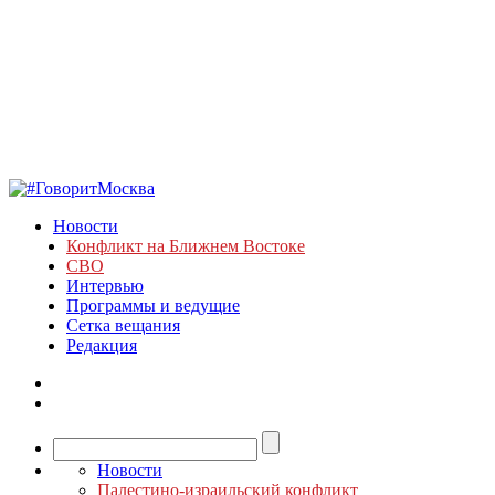
Новости
Конфликт на Ближнем Востоке
СВО
Интервью
Программы и ведущие
Сетка вещания
Редакция
Новости
Палестино-израильский конфликт