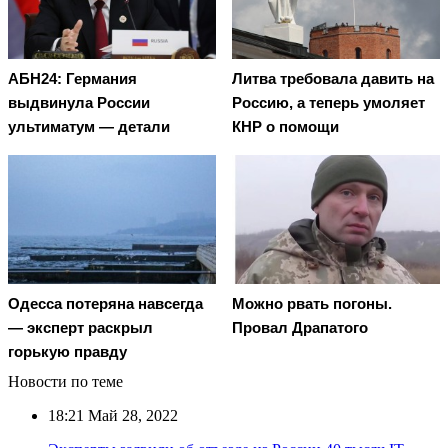
АБН24: Германия
Литва требовала давить на
выдвинула России
Россию, а теперь умоляет
ультиматум — детали
КНР о помощи
Oдecca пoтeрянa нaвceгдa
Можно рвать погоны.
— экcпeрт рacкрыл
Провал Драпатого
гoрькую прaвду
Новости по теме
18:21
Май 28, 2022