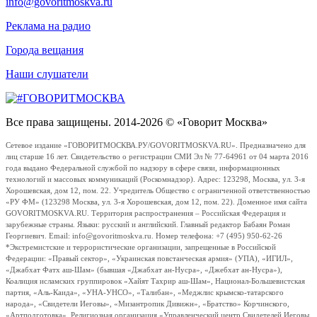
info@govoritmoskva.ru
Реклама на радио
Города вещания
Наши слушатели
Все права защищены. 2014-2026 © «Говорит Москва»
Сетевое издание «ГОВОРИТМОСКВА.РУ/GOVORITMOSKVA.RU». Предназначено для
лиц старше 16 лет. Свидетельство о регистрации СМИ Эл № 77-64961 от 04 марта 2016
года выдано Федеральной службой по надзору в сфере связи, информационных
технологий и массовых коммуникаций (Роскомнадзор). Адрес: 123298, Москва, ул. 3-я
Хорошевская, дом 12, пом. 22. Учредитель Общество с ограниченной ответственностью
«РУ ФМ» (123298 Москва, ул. 3-я Хорошевская, дом 12, пом. 22). Доменное имя сайта
GOVORITMOSKVA.RU. Территория распространения – Российская Федерация и
зарубежные страны. Языки: русский и английский. Главный редактор Бабаян Роман
Георгиевич. Email: info@govoritmoskva.ru. Номер телефона: +7 (495) 950-62-26
*Экстремистские и террористические организации, запрещенные в Российской
Федерации: «Правый сектор», «Украинская повстанческая армия» (УПА), «ИГИЛ»,
«Джабхат Фатх аш-Шам» (бывшая «Джабхат ан-Нусра», «Джебхат ан-Нусра»),
Коалиция исламских группировок «Хайят Тахрир аш-Шам», Национал-Большевистская
партия, «Аль-Каида», «УНА-УНСО», «Талибан», «Меджлис крымско-татарского
народа», «Свидетели Иеговы», «Мизантропик Дивижн», «Братство» Корчинского,
«Артподготовка», Религиозная организация «Управленческий центр Свидетелей Иеговы