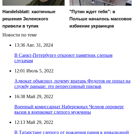
Handelsblatt: хаотичные
"Путин ждет тебя": в
решения Зеленского
Польше началось массовое
привели в тупик
избиение украинцев
Новости по теме
13:36
Авг. 31, 2024
В Санкт-Петербурге откроют памятник слепым
слухачам
12:01
Июль 5, 2022
Адвокат объяснил, почему вратарь Федотов не попал на
службу раньше: это репрессивный призыв
16:38
Май 29, 2022
Военный комиссариат Набережных Челнов опроверг
вызов в военкомат слепого мужчины
12:13
Май 29, 2022
В Татарстане слепого от рождения парня в инвалидной