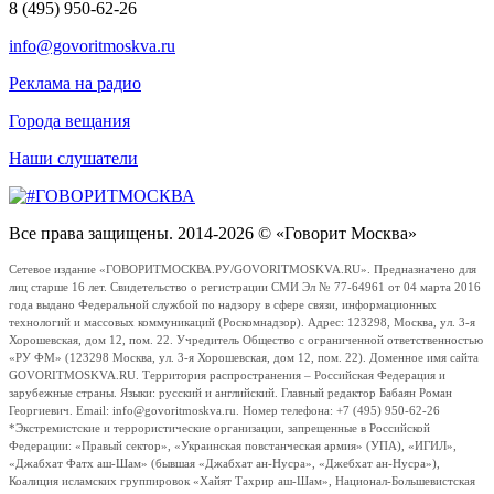
8 (495) 950-62-26
info@govoritmoskva.ru
Реклама на радио
Города вещания
Наши слушатели
Все права защищены. 2014-2026 © «Говорит Москва»
Сетевое издание «ГОВОРИТМОСКВА.РУ/GOVORITMOSKVA.RU». Предназначено для
лиц старше 16 лет. Свидетельство о регистрации СМИ Эл № 77-64961 от 04 марта 2016
года выдано Федеральной службой по надзору в сфере связи, информационных
технологий и массовых коммуникаций (Роскомнадзор). Адрес: 123298, Москва, ул. 3-я
Хорошевская, дом 12, пом. 22. Учредитель Общество с ограниченной ответственностью
«РУ ФМ» (123298 Москва, ул. 3-я Хорошевская, дом 12, пом. 22). Доменное имя сайта
GOVORITMOSKVA.RU. Территория распространения – Российская Федерация и
зарубежные страны. Языки: русский и английский. Главный редактор Бабаян Роман
Георгиевич. Email: info@govoritmoskva.ru. Номер телефона: +7 (495) 950-62-26
*Экстремистские и террористические организации, запрещенные в Российской
Федерации: «Правый сектор», «Украинская повстанческая армия» (УПА), «ИГИЛ»,
«Джабхат Фатх аш-Шам» (бывшая «Джабхат ан-Нусра», «Джебхат ан-Нусра»),
Коалиция исламских группировок «Хайят Тахрир аш-Шам», Национал-Большевистская