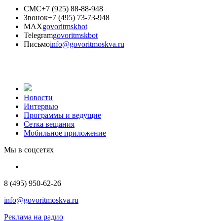
СМС
+7 (925) 88-88-948
Звонок
+7 (495) 73-73-948
MAX
govoritmskbot
Telegram
govoritmskbot
Письмо
info@govoritmoskva.ru
Новости
Интервью
Программы и ведущие
Сетка вещания
Мобильное приложение
Мы в соцсетях
8 (495) 950-62-26
info@govoritmoskva.ru
Реклама на радио