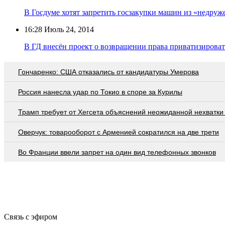
В Госдуме хотят запретить госзакупки машин из «недруж
16:28
Июль 24, 2014
В ГД внесён проект о возвращении права приватизирова
Гончаренко: США отказались от кандидатуры Умерова
Россия нанесла удар по Токио в споре за Курилы
Трамп требует от Хегсета объяснений неожиданной нехватки
Оверчук: товарооборот с Арменией сократился на две трети
Во Франции ввели запрет на один вид телефонных звонков
Связь с эфиром