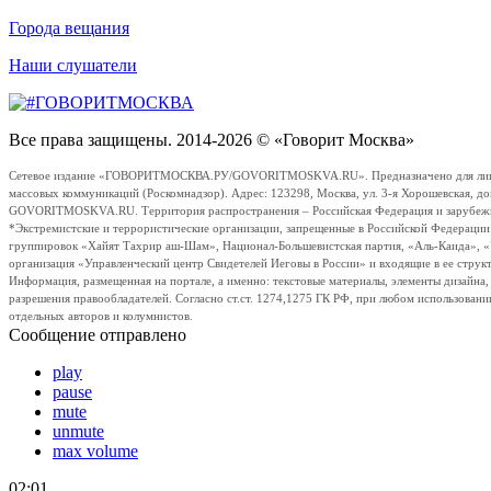
Города вещания
Наши слушатели
Все права защищены. 2014-2026 © «Говорит Москва»
Сетевое издание «ГОВОРИТМОСКВА.РУ/GOVORITMOSKVA.RU». Предназначено для лиц стар
массовых коммуникаций (Роскомнадзор). Адрес: 123298, Москва, ул. 3-я Хорошевская, д
GOVORITMOSKVA.RU. Территория распространения – Российская Федерация и зарубежные с
*Экстремистские и террористические организации, запрещенные в Российской Федераци
группировок «Хайят Тахрир аш-Шам», Национал-Большевистская партия, «Аль-Каида», 
организация «Управленческий центр Свидетелей Иеговы в России» и входящие в ее струк
Информация, размещенная на портале, а именно: текстовые материалы, элементы дизайна
разрешения правообладателей. Согласно ст.ст. 1274,1275 ГК РФ, при любом использовани
отдельных авторов и колумнистов.
Сообщение отправлено
play
pause
mute
unmute
max volume
02:01