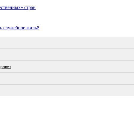
ественных» стран
ть служебное жильё
 ракет