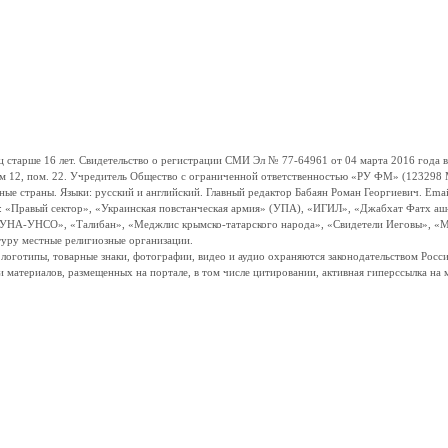
ше 16 лет. Свидетельство о регистрации СМИ Эл № 77-64961 от 04 марта 2016 года вы
ом 12, пом. 22. Учредитель Общество с ограниченной ответственностью «РУ ФМ» (123298 Мо
траны. Языки: русский и английский. Главный редактор Бабаян Роман Георгиевич. Email:
и: «Правый сектор», «Украинская повстанческая армия» (УПА), «ИГИЛ», «Джабхат Фатх а
«УНА-УНСО», «Талибан», «Меджлис крымско-татарского народа», «Свидетели Иеговы», «М
туру местные религиозные организации.
, логотипы, товарные знаки, фотографии, видео и аудио охраняются законодательством Ро
и материалов, размещенных на портале, в том числе цитировании, активная гиперссылка на 