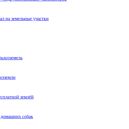
л на земельные участки
льхозземель
хозземли
есплатной землёй
 домашних собак