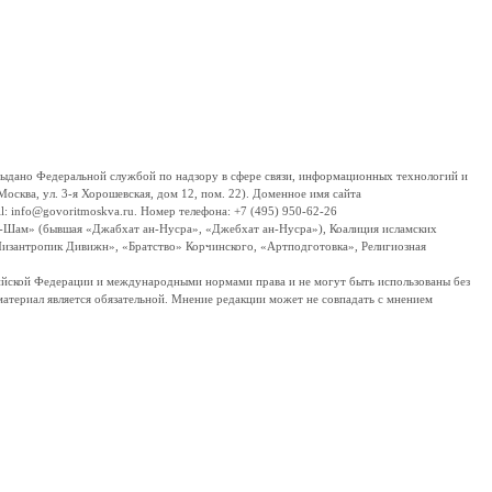
дано Федеральной службой по надзору в сфере связи, информационных технологий и
сква, ул. 3-я Хорошевская, дом 12, пом. 22). Доменное имя сайта
 info@govoritmoskva.ru. Номер телефона: +7 (495) 950-62-26
ш-Шам» (бывшая «Джабхат ан-Нусра», «Джебхат ан-Нусра»), Коалиция исламских
изантропик Дивижн», «Братство» Корчинского, «Артподготовка», Религиозная
ссийской Федерации и международными нормами права и не могут быть использованы без
материал является обязательной. Мнение редакции может не совпадать с мнением