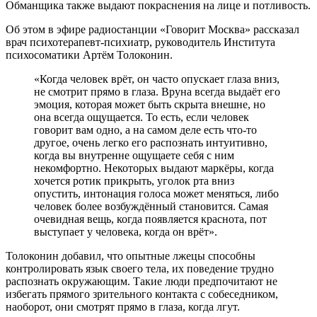
Обманщика также выдают покраснения на лице и потливость.
Об этом в эфире радиостанции «Говорит Москва» рассказал
врач психотерапевт-психиатр, руководитель Института
психосоматики Артём Толоконин.
«Когда человек врёт, он часто опускает глаза вниз,
не смотрит прямо в глаза. Вруна всегда выдаёт его
эмоция, которая может быть скрыта внешне, но
она всегда ощущается. То есть, если человек
говорит вам одно, а на самом деле есть что-то
другое, очень легко его распознать интуитивно,
когда вы внутренне ощущаете себя с ним
некомфортно. Некоторых выдают маркёры, когда
хочется ротик прикрыть, уголок рта вниз
опустить, интонация голоса может меняться, либо
человек более возбуждённый становится. Самая
очевидная вещь, когда появляется краснота, пот
выступает у человека, когда он врёт».
Толоконин добавил, что опытные лжецы способны
контролировать язык своего тела, их поведение трудно
распознать окружающим. Такие люди предпочитают не
избегать прямого зрительного контакта с собеседником,
наоборот, они смотрят прямо в глаза, когда лгут.