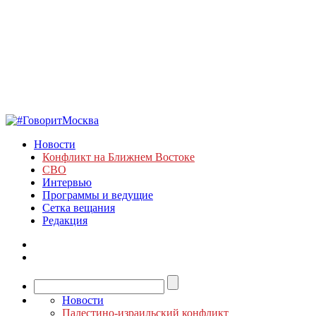
Новости
Конфликт на Ближнем Востоке
СВО
Интервью
Программы и ведущие
Сетка вещания
Редакция
Новости
Палестино-израильский конфликт