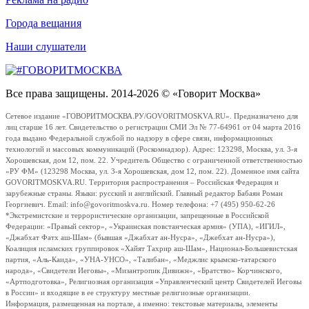
Города вещания
Наши слушатели
Все права защищены. 2014-2026 © «Говорит Москва»
Сетевое издание «ГОВОРИТМОСКВА.РУ/GOVORITMOSKVA.RU». Предназначено для
лиц старше 16 лет. Свидетельство о регистрации СМИ Эл № 77-64961 от 04 марта 2016
года выдано Федеральной службой по надзору в сфере связи, информационных
технологий и массовых коммуникаций (Роскомнадзор). Адрес: 123298, Москва, ул. 3-я
Хорошевская, дом 12, пом. 22. Учредитель Общество с ограниченной ответственностью
«РУ ФМ» (123298 Москва, ул. 3-я Хорошевская, дом 12, пом. 22). Доменное имя сайта
GOVORITMOSKVA.RU. Территория распространения – Российская Федерация и
зарубежные страны. Языки: русский и английский. Главный редактор Бабаян Роман
Георгиевич. Email: info@govoritmoskva.ru. Номер телефона: +7 (495) 950-62-26
*Экстремистские и террористические организации, запрещенные в Российской
Федерации: «Правый сектор», «Украинская повстанческая армия» (УПА), «ИГИЛ»,
«Джабхат Фатх аш-Шам» (бывшая «Джабхат ан-Нусра», «Джебхат ан-Нусра»),
Коалиция исламских группировок «Хайят Тахрир аш-Шам», Национал-Большевистская
партия, «Аль-Каида», «УНА-УНСО», «Талибан», «Меджлис крымско-татарского
народа», «Свидетели Иеговы», «Мизантропик Дивижн», «Братство» Корчинского,
«Артподготовка», Религиозная организация «Управленческий центр Свидетелей Иеговы
в России» и входящие в ее структуру местные религиозные организации.
Информация, размещенная на портале, а именно: текстовые материалы, элементы