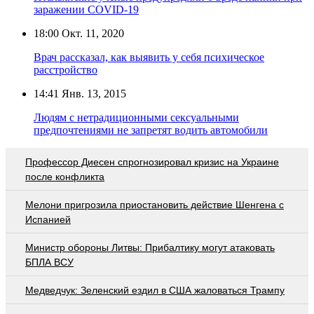
заражении COVID-19
18:00
Окт. 11, 2020
Врач рассказал, как выявить у себя психическое
расстройство
14:41
Янв. 13, 2015
Людям с нетрадиционными сексуальными
предпочтениями не запретят водить автомобили
Профессор Диесен спрогнозировал кризис на Украине
после конфликта
Мелони пригрозила приостановить действие Шенгена с
Испанией
Министр обороны Литвы: Прибалтику могут атаковать
БПЛА ВСУ
Медведчук: Зеленский ездил в США жаловаться Трампу