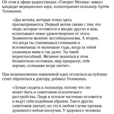
Об этом в эфире радиостанции «Говорит Москва» заявил
кандидат медицинских наук, психотерапевт-психиатр Артём
Толоконин.
«Два мотива, которые точно здесь
просматриваются. Первый мотив связан с тем, что
люди, которые оголяются и вводят других в шок,
испытывают некое удовлетворение от этого.
Знаменитое явление эксгибиционизма. А второе,
это когда ты становишься голеньким и
вспоминаешь те маленькие годы, когда за тобой
ухаживала мама и так далее. Ты такой
недееспособный. Желание оказаться в этом
беззаботном состоянии, мир прекрасен, тебе
хорошо, солнышко везде светит».
При возникновении навязчивой идеи оголиться на публике
стоит обратиться к доктору, добавил Толоконин.
«Лучше сходить к психиатру, потому что это
может быть и симптомом психического
расстройства. Люди в психозе частенько оголяются
и ведут себя подобным образом. Там и других
симптомов хватает, но это в любом случае признак
душевного неблагополучия. У здорового человека