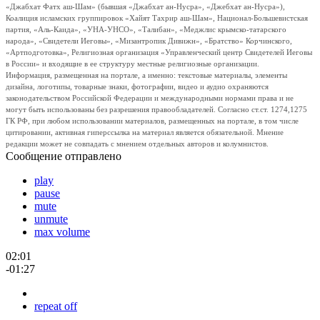
«Джабхат Фатх аш-Шам» (бывшая «Джабхат ан-Нусра», «Джебхат ан-Нусра»),
Коалиция исламских группировок «Хайят Тахрир аш-Шам», Национал-Большевистская
партия, «Аль-Каида», «УНА-УНСО», «Талибан», «Меджлис крымско-татарского
народа», «Свидетели Иеговы», «Мизантропик Дивижн», «Братство» Корчинского,
«Артподготовка», Религиозная организация «Управленческий центр Свидетелей Иеговы
в России» и входящие в ее структуру местные религиозные организации.
Информация, размещенная на портале, а именно: текстовые материалы, элементы
дизайна, логотипы, товарные знаки, фотографии, видео и аудио охраняются
законодательством Российской Федерации и международными нормами права и не
могут быть использованы без разрешения правообладателей. Согласно ст.ст. 1274,1275
ГК РФ, при любом использовании материалов, размещенных на портале, в том числе
цитировании, активная гиперссылка на материал является обязательной. Мнение
редакции может не совпадать с мнением отдельных авторов и колумнистов.
Сообщение отправлено
play
pause
mute
unmute
max volume
02:01
-01:27
repeat off