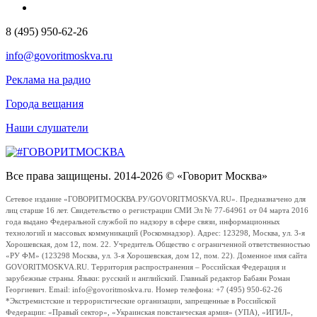
8 (495) 950-62-26
info@govoritmoskva.ru
Реклама на радио
Города вещания
Наши слушатели
Все права защищены. 2014-2026 © «Говорит Москва»
Сетевое издание «ГОВОРИТМОСКВА.РУ/GOVORITMOSKVA.RU». Предназначено для
лиц старше 16 лет. Свидетельство о регистрации СМИ Эл № 77-64961 от 04 марта 2016
года выдано Федеральной службой по надзору в сфере связи, информационных
технологий и массовых коммуникаций (Роскомнадзор). Адрес: 123298, Москва, ул. 3-я
Хорошевская, дом 12, пом. 22. Учредитель Общество с ограниченной ответственностью
«РУ ФМ» (123298 Москва, ул. 3-я Хорошевская, дом 12, пом. 22). Доменное имя сайта
GOVORITMOSKVA.RU. Территория распространения – Российская Федерация и
зарубежные страны. Языки: русский и английский. Главный редактор Бабаян Роман
Георгиевич. Email: info@govoritmoskva.ru. Номер телефона: +7 (495) 950-62-26
*Экстремистские и террористические организации, запрещенные в Российской
Федерации: «Правый сектор», «Украинская повстанческая армия» (УПА), «ИГИЛ»,