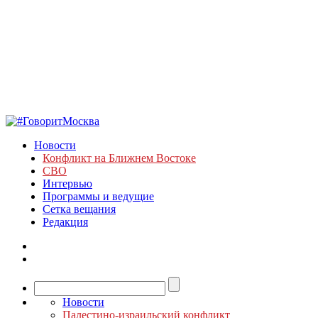
Новости
Конфликт на Ближнем Востоке
СВО
Интервью
Программы и ведущие
Сетка вещания
Редакция
Новости
Палестино-израильский конфликт