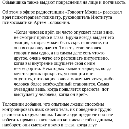
Обманщика также выдают покраснения на лице и потливость.
Об этом в эфире радиостанции «Говорит Москва» рассказал
врач психотерапевт-психиатр, руководитель Института
психосоматики Артём Толоконин.
«Когда человек врёт, он часто опускает глаза вниз,
не смотрит прямо в глаза. Вруна всегда выдаёт его
эмоция, которая может быть скрыта внешне, но
она всегда ощущается. То есть, если человек
говорит вам одно, а на самом деле есть что-то
другое, очень легко его распознать интуитивно,
когда вы внутренне ощущаете себя с ним
некомфортно. Некоторых выдают маркёры, когда
хочется ротик прикрыть, уголок рта вниз
опустить, интонация голоса может меняться, либо
человек более возбуждённый становится. Самая
очевидная вещь, когда появляется краснота, пот
выступает у человека, когда он врёт».
Толоконин добавил, что опытные лжецы способны
контролировать язык своего тела, их поведение трудно
распознать окружающим. Такие люди предпочитают не
избегать прямого зрительного контакта с собеседником,
наоборот, они смотрят прямо в глаза, когда лгут.