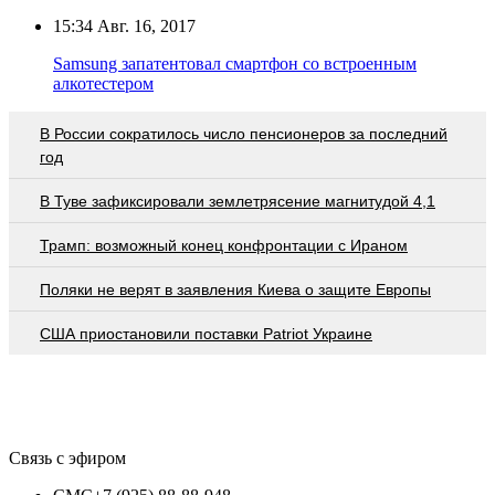
15:34
Авг. 16, 2017
Samsung запатентовал смартфон со встроенным
алкотестером
В России сократилось число пенсионеров за последний
год
В Туве зафиксировали землетрясение магнитудой 4,1
Трамп: возможный конец конфронтации с Ираном
Поляки не верят в заявления Киева о защите Европы
США приостановили поставки Patriot Украине
Связь с эфиром