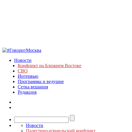
Новости
Конфликт на Ближнем Востоке
СВО
Интервью
Программы и ведущие
Сетка вещания
Редакция
Новости
Палестино-израильский конфликт