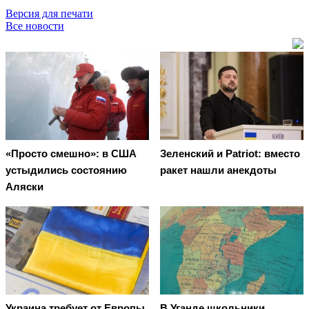
Версия для печати
Все новости
«Просто смешно»: в США
Зеленский и Patriot: вместо
устыдились состоянию
ракет нашли анекдоты
Аляски
Украина требует от Европы
В Уганде школьники