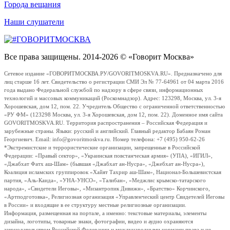
Города вещания
Наши слушатели
Все права защищены. 2014-2026 © «Говорит Москва»
Сетевое издание «ГОВОРИТМОСКВА.РУ/GOVORITMOSKVA.RU». Предназначено для
лиц старше 16 лет. Свидетельство о регистрации СМИ Эл № 77-64961 от 04 марта 2016
года выдано Федеральной службой по надзору в сфере связи, информационных
технологий и массовых коммуникаций (Роскомнадзор). Адрес: 123298, Москва, ул. 3-я
Хорошевская, дом 12, пом. 22. Учредитель Общество с ограниченной ответственностью
«РУ ФМ» (123298 Москва, ул. 3-я Хорошевская, дом 12, пом. 22). Доменное имя сайта
GOVORITMOSKVA.RU. Территория распространения – Российская Федерация и
зарубежные страны. Языки: русский и английский. Главный редактор Бабаян Роман
Георгиевич. Email: info@govoritmoskva.ru. Номер телефона: +7 (495) 950-62-26
*Экстремистские и террористические организации, запрещенные в Российской
Федерации: «Правый сектор», «Украинская повстанческая армия» (УПА), «ИГИЛ»,
«Джабхат Фатх аш-Шам» (бывшая «Джабхат ан-Нусра», «Джебхат ан-Нусра»),
Коалиция исламских группировок «Хайят Тахрир аш-Шам», Национал-Большевистская
партия, «Аль-Каида», «УНА-УНСО», «Талибан», «Меджлис крымско-татарского
народа», «Свидетели Иеговы», «Мизантропик Дивижн», «Братство» Корчинского,
«Артподготовка», Религиозная организация «Управленческий центр Свидетелей Иеговы
в России» и входящие в ее структуру местные религиозные организации.
Информация, размещенная на портале, а именно: текстовые материалы, элементы
дизайна, логотипы, товарные знаки, фотографии, видео и аудио охраняются
законодательством Российской Федерации и международными нормами права и не