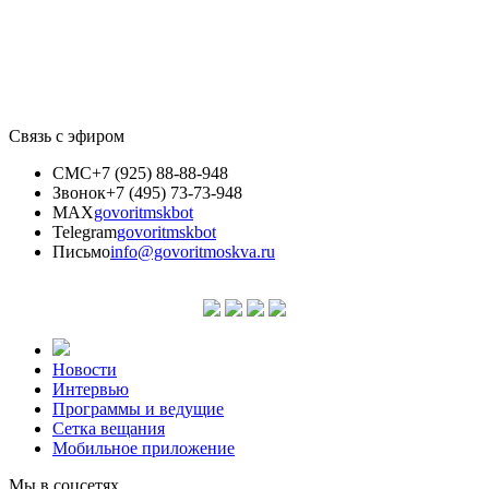
Связь с эфиром
СМС
+7 (925) 88-88-948
Звонок
+7 (495) 73-73-948
MAX
govoritmskbot
Telegram
govoritmskbot
Письмо
info@govoritmoskva.ru
Новости
Интервью
Программы и ведущие
Сетка вещания
Мобильное приложение
Мы в соцсетях