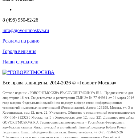
8 (495) 950-62-26
info@govoritmoskva.ru
Реклама на радио
Города вещания
Наши слушатели
Все права защищены. 2014-2026 © «Говорит Москва»
Сетевое издание «ГОВОРИТМОСКВА.РУ/GOVORITMOSKVA.RU». Предназначено для
лиц старше 16 лет. Свидетельство о регистрации СМИ Эл № 77-64961 от 04 марта 2016
года выдано Федеральной службой по надзору в сфере связи, информационных
технологий и массовых коммуникаций (Роскомнадзор). Адрес: 123298, Москва, ул. 3-я
Хорошевская, дом 12, пом. 22. Учредитель Общество с ограниченной ответственностью
«РУ ФМ» (123298 Москва, ул. 3-я Хорошевская, дом 12, пом. 22). Доменное имя сайта
GOVORITMOSKVA.RU. Территория распространения – Российская Федерация и
зарубежные страны. Языки: русский и английский. Главный редактор Бабаян Роман
Георгиевич. Email: info@govoritmoskva.ru. Номер телефона: +7 (495) 950-62-26
*Экстремистские и террористические организации, запрещенные в Российской