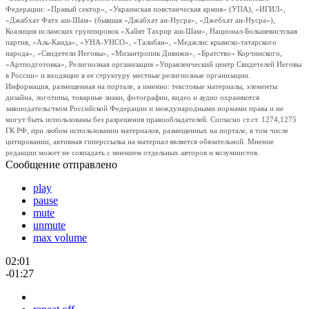
Федерации: «Правый сектор», «Украинская повстанческая армия» (УПА), «ИГИЛ»,
«Джабхат Фатх аш-Шам» (бывшая «Джабхат ан-Нусра», «Джебхат ан-Нусра»),
Коалиция исламских группировок «Хайят Тахрир аш-Шам», Национал-Большевистская
партия, «Аль-Каида», «УНА-УНСО», «Талибан», «Меджлис крымско-татарского
народа», «Свидетели Иеговы», «Мизантропик Дивижн», «Братство» Корчинского,
«Артподготовка», Религиозная организация «Управленческий центр Свидетелей Иеговы
в России» и входящие в ее структуру местные религиозные организации.
Информация, размещенная на портале, а именно: текстовые материалы, элементы
дизайна, логотипы, товарные знаки, фотографии, видео и аудио охраняются
законодательством Российской Федерации и международными нормами права и не
могут быть использованы без разрешения правообладателей. Согласно ст.ст. 1274,1275
ГК РФ, при любом использовании материалов, размещенных на портале, в том числе
цитировании, активная гиперссылка на материал является обязательной. Мнение
редакции может не совпадать с мнением отдельных авторов и колумнистов.
Сообщение отправлено
play
pause
mute
unmute
max volume
02:01
-01:27