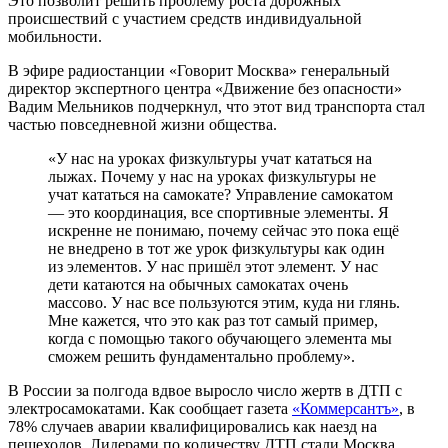
Это позволит решить проблему роста дорожных
происшествий с участием средств индивидуальной
мобильности.
В эфире радиостанции «Говорит Москва» генеральный
директор экспертного центра «Движение без опасности»
Вадим Мельников подчеркнул, что этот вид транспорта стал
частью повседневной жизни общества.
«У нас на уроках физкультуры учат кататься на
лыжах. Почему у нас на уроках физкультуры не
учат кататься на самокате? Управление самокатом
— это координация, все спортивные элементы. Я
искренне не понимаю, почему сейчас это пока ещё
не внедрено в тот же урок физкультуры как один
из элементов. У нас пришёл этот элемент. У нас
дети катаются на обычных самокатах очень
массово. У нас все пользуются этим, куда ни глянь.
Мне кажется, что это как раз тот самый пример,
когда с помощью такого обучающего элемента мы
сможем решить фундаментально проблему».
В России за полгода вдвое выросло число жертв в ДТП с
электросамокатами. Как сообщает газета
«Коммерсантъ»
, в
78% случаев аварии квалифицировались как наезд на
пешеходов. Лидерами по количеству ДТП стали Москва,