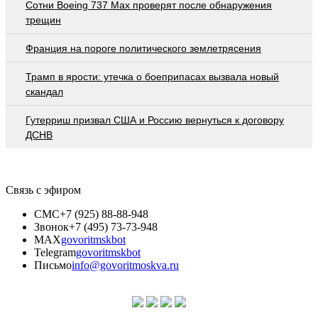
Сотни Boeing 737 Max проверят после обнаружения
трещин
Франция на пороге политического землетрясения
Трамп в ярости: утечка о боеприпасах вызвала новый
скандал
Гутерриш призвал США и Россию вернуться к договору
ДСНВ
Связь с эфиром
СМС
+7 (925) 88-88-948
Звонок
+7 (495) 73-73-948
MAX
govoritmskbot
Telegram
govoritmskbot
Письмо
info@govoritmoskva.ru