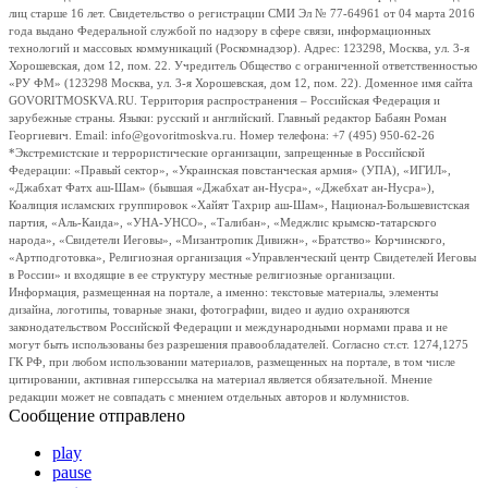
лиц старше 16 лет. Свидетельство о регистрации СМИ Эл № 77-64961 от 04 марта 2016
года выдано Федеральной службой по надзору в сфере связи, информационных
технологий и массовых коммуникаций (Роскомнадзор). Адрес: 123298, Москва, ул. 3-я
Хорошевская, дом 12, пом. 22. Учредитель Общество с ограниченной ответственностью
«РУ ФМ» (123298 Москва, ул. 3-я Хорошевская, дом 12, пом. 22). Доменное имя сайта
GOVORITMOSKVA.RU. Территория распространения – Российская Федерация и
зарубежные страны. Языки: русский и английский. Главный редактор Бабаян Роман
Георгиевич. Email: info@govoritmoskva.ru. Номер телефона: +7 (495) 950-62-26
*Экстремистские и террористические организации, запрещенные в Российской
Федерации: «Правый сектор», «Украинская повстанческая армия» (УПА), «ИГИЛ»,
«Джабхат Фатх аш-Шам» (бывшая «Джабхат ан-Нусра», «Джебхат ан-Нусра»),
Коалиция исламских группировок «Хайят Тахрир аш-Шам», Национал-Большевистская
партия, «Аль-Каида», «УНА-УНСО», «Талибан», «Меджлис крымско-татарского
народа», «Свидетели Иеговы», «Мизантропик Дивижн», «Братство» Корчинского,
«Артподготовка», Религиозная организация «Управленческий центр Свидетелей Иеговы
в России» и входящие в ее структуру местные религиозные организации.
Информация, размещенная на портале, а именно: текстовые материалы, элементы
дизайна, логотипы, товарные знаки, фотографии, видео и аудио охраняются
законодательством Российской Федерации и международными нормами права и не
могут быть использованы без разрешения правообладателей. Согласно ст.ст. 1274,1275
ГК РФ, при любом использовании материалов, размещенных на портале, в том числе
цитировании, активная гиперссылка на материал является обязательной. Мнение
редакции может не совпадать с мнением отдельных авторов и колумнистов.
Сообщение отправлено
play
pause