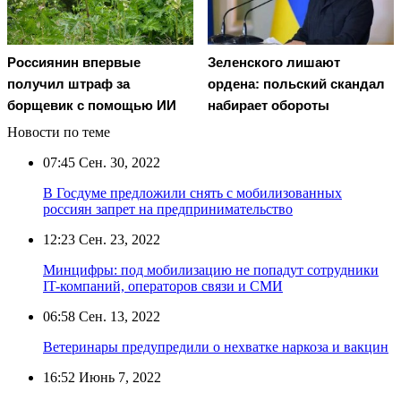
Россиянин впервые
Зеленского лишают
получил штраф за
ордена: польский скандал
борщевик с помощью ИИ
набирает обороты
Новости по теме
07:45
Сен. 30, 2022
В Госдуме предложили снять с мобилизованных
россиян запрет на предпринимательство
12:23
Сен. 23, 2022
Минцифры: под мобилизацию не попадут сотрудники
IT-компаний, операторов связи и СМИ
06:58
Сен. 13, 2022
Ветеринары предупредили о нехватке наркоза и вакцин
16:52
Июнь 7, 2022