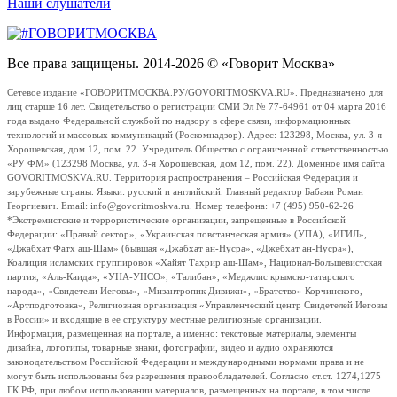
Наши слушатели
Все права защищены. 2014-2026 © «Говорит Москва»
Сетевое издание «ГОВОРИТМОСКВА.РУ/GOVORITMOSKVA.RU». Предназначено для
лиц старше 16 лет. Свидетельство о регистрации СМИ Эл № 77-64961 от 04 марта 2016
года выдано Федеральной службой по надзору в сфере связи, информационных
технологий и массовых коммуникаций (Роскомнадзор). Адрес: 123298, Москва, ул. 3-я
Хорошевская, дом 12, пом. 22. Учредитель Общество с ограниченной ответственностью
«РУ ФМ» (123298 Москва, ул. 3-я Хорошевская, дом 12, пом. 22). Доменное имя сайта
GOVORITMOSKVA.RU. Территория распространения – Российская Федерация и
зарубежные страны. Языки: русский и английский. Главный редактор Бабаян Роман
Георгиевич. Email: info@govoritmoskva.ru. Номер телефона: +7 (495) 950-62-26
*Экстремистские и террористические организации, запрещенные в Российской
Федерации: «Правый сектор», «Украинская повстанческая армия» (УПА), «ИГИЛ»,
«Джабхат Фатх аш-Шам» (бывшая «Джабхат ан-Нусра», «Джебхат ан-Нусра»),
Коалиция исламских группировок «Хайят Тахрир аш-Шам», Национал-Большевистская
партия, «Аль-Каида», «УНА-УНСО», «Талибан», «Меджлис крымско-татарского
народа», «Свидетели Иеговы», «Мизантропик Дивижн», «Братство» Корчинского,
«Артподготовка», Религиозная организация «Управленческий центр Свидетелей Иеговы
в России» и входящие в ее структуру местные религиозные организации.
Информация, размещенная на портале, а именно: текстовые материалы, элементы
дизайна, логотипы, товарные знаки, фотографии, видео и аудио охраняются
законодательством Российской Федерации и международными нормами права и не
могут быть использованы без разрешения правообладателей. Согласно ст.ст. 1274,1275
ГК РФ, при любом использовании материалов, размещенных на портале, в том числе