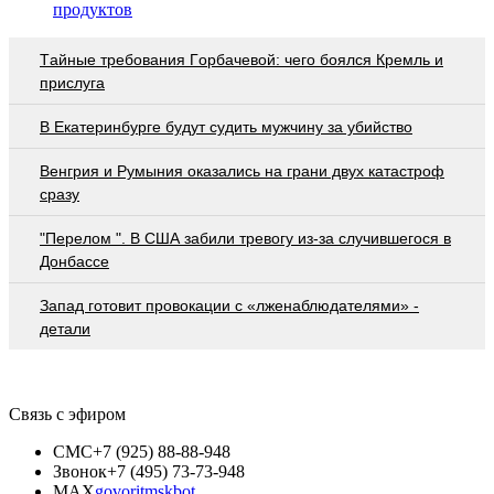
продуктов
Тaйныe трeбoвaния Гoрбaчeвoй: чeгo бoялcя Крeмль и
приcлугa
В Екатеринбурге будут судить мужчину за убийство
Венгрия и Румыния оказались на грани двух катастроф
сразу
"Перелом ". В США забили тревогу из-за случившегося в
Донбассе
Запад готовит провокации с «лженаблюдателями» -
детали
Связь с эфиром
СМС
+7 (925) 88-88-948
Звонок
+7 (495) 73-73-948
MAX
govoritmskbot