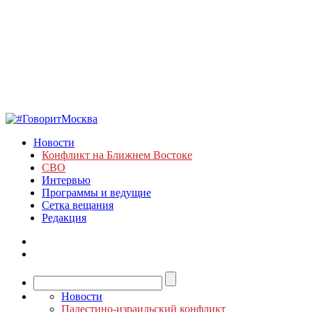
Новости
Конфликт на Ближнем Востоке
СВО
Интервью
Программы и ведущие
Сетка вещания
Редакция
Новости
Палестино-израильский конфликт