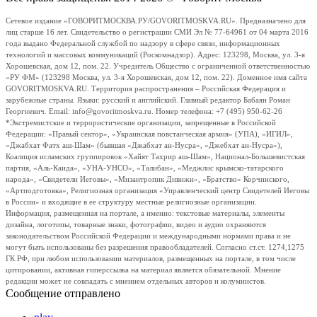
Сетевое издание «ГОВОРИТМОСКВА.РУ/GOVORITMOSKVA.RU». Предназначено для
лиц старше 16 лет. Свидетельство о регистрации СМИ Эл № 77-64961 от 04 марта 2016
года выдано Федеральной службой по надзору в сфере связи, информационных
технологий и массовых коммуникаций (Роскомнадзор). Адрес: 123298, Москва, ул. 3-я
Хорошевская, дом 12, пом. 22. Учредитель Общество с ограниченной ответственностью
«РУ ФМ» (123298 Москва, ул. 3-я Хорошевская, дом 12, пом. 22). Доменное имя сайта
GOVORITMOSKVA.RU. Территория распространения – Российская Федерация и
зарубежные страны. Языки: русский и английский. Главный редактор Бабаян Роман
Георгиевич. Email: info@govoritmoskva.ru. Номер телефона: +7 (495) 950-62-26
*Экстремистские и террористические организации, запрещенные в Российской
Федерации: «Правый сектор», «Украинская повстанческая армия» (УПА), «ИГИЛ»,
«Джабхат Фатх аш-Шам» (бывшая «Джабхат ан-Нусра», «Джебхат ан-Нусра»),
Коалиция исламских группировок «Хайят Тахрир аш-Шам», Национал-Большевистская
партия, «Аль-Каида», «УНА-УНСО», «Талибан», «Меджлис крымско-татарского
народа», «Свидетели Иеговы», «Мизантропик Дивижн», «Братство» Корчинского,
«Артподготовка», Религиозная организация «Управленческий центр Свидетелей Иеговы
в России» и входящие в ее структуру местные религиозные организации.
Информация, размещенная на портале, а именно: текстовые материалы, элементы
дизайна, логотипы, товарные знаки, фотографии, видео и аудио охраняются
законодательством Российской Федерации и международными нормами права и не
могут быть использованы без разрешения правообладателей. Согласно ст.ст. 1274,1275
ГК РФ, при любом использовании материалов, размещенных на портале, в том числе
цитировании, активная гиперссылка на материал является обязательной. Мнение
редакции может не совпадать с мнением отдельных авторов и колумнистов.
Сообщение отправлено