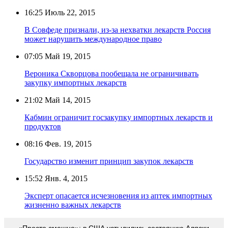
16:25
Июль 22, 2015
В Совфеде признали, из-за нехватки лекарств Россия
может нарушить международное право
07:05
Май 19, 2015
Вероника Скворцова пообещала не ограничивать
закупку импортных лекарств
21:02
Май 14, 2015
Кабмин ограничит госзакупку импортных лекарств и
продуктов
08:16
Фев. 19, 2015
Государство изменит принцип закупок лекарств
15:52
Янв. 4, 2015
Эксперт опасается исчезновения из аптек импортных
жизненно важных лекарств
«Просто смешно»: в США устыдились состоянию Аляски