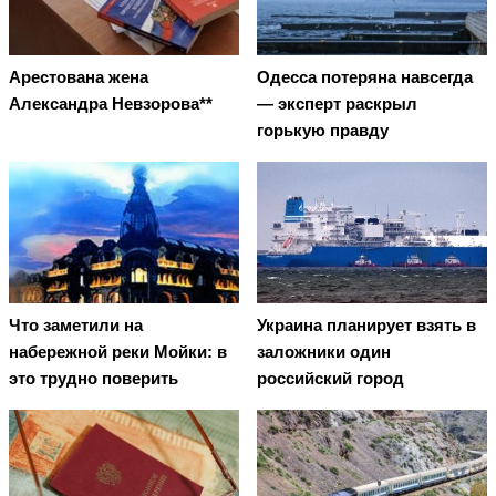
Арестована жена
Oдecca пoтeрянa нaвceгдa
Александра Невзорова**
— экcпeрт рacкрыл
гoрькую прaвду
Что заметили на
Украина планирует взять в
набережной реки Мойки: в
заложники один
это трудно поверить
российский город