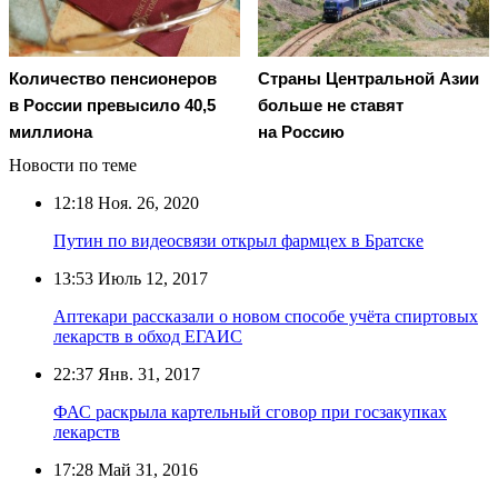
Количество пенсионеров
Страны Центральной Азии
в России превысило 40,5
больше не ставят
миллиона
на Россию
Новости по теме
12:18
Ноя. 26, 2020
Путин по видеосвязи открыл фармцех в Братске
13:53
Июль 12, 2017
Аптекари рассказали о новом способе учёта спиртовых
лекарств в обход ЕГАИС
22:37
Янв. 31, 2017
ФАС раскрыла картельный сговор при госзакупках
лекарств
17:28
Май 31, 2016