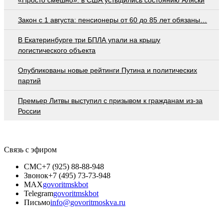
Закон с 1 августа: пенсионеры от 60 до 85 лет обязаны…
В Екатеринбурге три БПЛА упали на крышу
логистического объекта
Опубликованы новые рейтинги Путина и политических
партий
Премьер Литвы выступил с призывом к гражданам из-за
России
Связь с эфиром
СМС
+7 (925) 88-88-948
Звонок
+7 (495) 73-73-948
MAX
govoritmskbot
Telegram
govoritmskbot
Письмо
info@govoritmoskva.ru