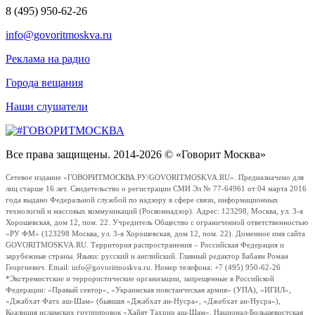
8 (495) 950-62-26
info@govoritmoskva.ru
Реклама на радио
Города вещания
Наши слушатели
Все права защищены. 2014-2026 © «Говорит Москва»
Сетевое издание «ГОВОРИТМОСКВА.РУ/GOVORITMOSKVA.RU». Предназначено для
лиц старше 16 лет. Свидетельство о регистрации СМИ Эл № 77-64961 от 04 марта 2016
года выдано Федеральной службой по надзору в сфере связи, информационных
технологий и массовых коммуникаций (Роскомнадзор). Адрес: 123298, Москва, ул. 3-я
Хорошевская, дом 12, пом. 22. Учредитель Общество с ограниченной ответственностью
«РУ ФМ» (123298 Москва, ул. 3-я Хорошевская, дом 12, пом. 22). Доменное имя сайта
GOVORITMOSKVA.RU. Территория распространения – Российская Федерация и
зарубежные страны. Языки: русский и английский. Главный редактор Бабаян Роман
Георгиевич. Email: info@govoritmoskva.ru. Номер телефона: +7 (495) 950-62-26
*Экстремистские и террористические организации, запрещенные в Российской
Федерации: «Правый сектор», «Украинская повстанческая армия» (УПА), «ИГИЛ»,
«Джабхат Фатх аш-Шам» (бывшая «Джабхат ан-Нусра», «Джебхат ан-Нусра»),
Коалиция исламских группировок «Хайят Тахрир аш-Шам», Национал-Большевистская