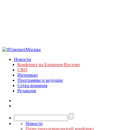
Новости
Конфликт на Ближнем Востоке
СВО
Интервью
Программы и ведущие
Сетка вещания
Редакция
Новости
Палестино-израильский конфликт