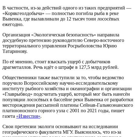
В частности, из-за действий одного из таких предприятий —
«Корякгеолдобыча» — полностью погибла рыба в реке
Вывенка, где вылавливали до 12 тысяч тонн лососёвых
ежегодно.
Организация «Экологическая безопасность» направила
досудебную претензию руководителю Северо-восточного
территориального управления Росрыболовства Юрию
Татаринову.
По её мнению, стоит взыскать ущерб с добытчиков
драгметаллов. Речь идёт о штрафе в 127,5 млрд рублей.
Общественники также выступили за то, чтобы ведомство
поручило Всероссийскому научно-исследовательскому
институту рыбного хозяйства и океанографии и организации
«Главрыбвод» подсчитать ущерб, который мог быть нанесён
популяции лососёвых в бассейне реки Вывенка от разработки
месторождения рассыпной платины Сейнав-Гальмоэнанского
платиноносного горного узла с 2001 по 2021 годы, пишет
газета
«Известия»
.
Свои претензии экологи основывают на исследовании
географического факультета МГУ. Выяснилось, что из-за