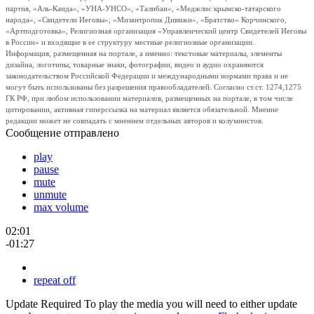
партия, «Аль-Каида», «УНА-УНСО», «Талибан», «Меджлис крымско-татарского
народа», «Свидетели Иеговы», «Мизантропик Дивижн», «Братство» Корчинского,
«Артподготовка», Религиозная организация «Управленческий центр Свидетелей Иеговы
в России» и входящие в ее структуру местные религиозные организации.
Информация, размещенная на портале, а именно: текстовые материалы, элементы
дизайна, логотипы, товарные знаки, фотографии, видео и аудио охраняются
законодательством Российской Федерации и международными нормами права и не
могут быть использованы без разрешения правообладателей. Согласно ст.ст. 1274,1275
ГК РФ, при любом использовании материалов, размещенных на портале, в том числе
цитировании, активная гиперссылка на материал является обязательной. Мнение
редакции может не совпадать с мнением отдельных авторов и колумнистов.
Сообщение отправлено
play
pause
mute
unmute
max volume
02:01
-01:27
repeat off
Update Required
To play the media you will need to either update