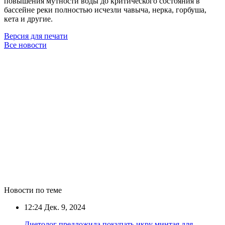
повышения мутности воды до критического состояния в
бассейне реки полностью исчезли чавыча, нерка, горбуша,
кета и другие.
Версия для печати
Все новости
Новости по теме
12:24
Дек. 9, 2024
Диетолог предложила покупать икру минтая для