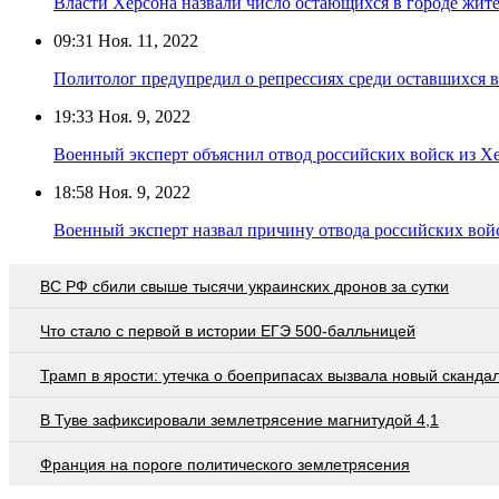
Власти Херсона назвали число остающихся в городе жит
09:31
Ноя. 11, 2022
Политолог предупредил о репрессиях среди оставшихся в
19:33
Ноя. 9, 2022
Военный эксперт объяснил отвод российских войск из Хе
18:58
Ноя. 9, 2022
Военный эксперт назвал причину отвода российских вой
ВС РФ сбили свыше тысячи украинских дронов за сутки
Что стало с первой в истории ЕГЭ 500-балльницей
Трамп в ярости: утечка о боеприпасах вызвала новый сканда
В Туве зафиксировали землетрясение магнитудой 4,1
Франция на пороге политического землетрясения