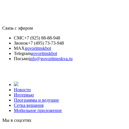
Связь с эфиром
СМС
+7 (925) 88-88-948
Звонок
+7 (495) 73-73-948
MAX
govoritmskbot
Telegram
govoritmskbot
Письмо
info@govoritmoskva.ru
Новости
Интервью
Программы и ведущие
Сетка вещания
Мобильное приложение
Мы в соцсетях