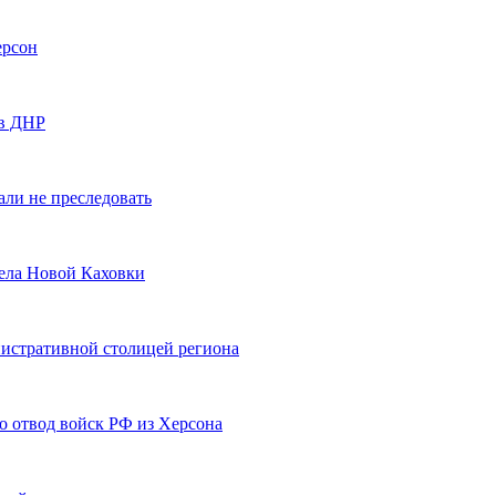
ерсон
 в ДНР
али не преследовать
рела Новой Каховки
нистративной столицей региона
о отвод войск РФ из Херсона