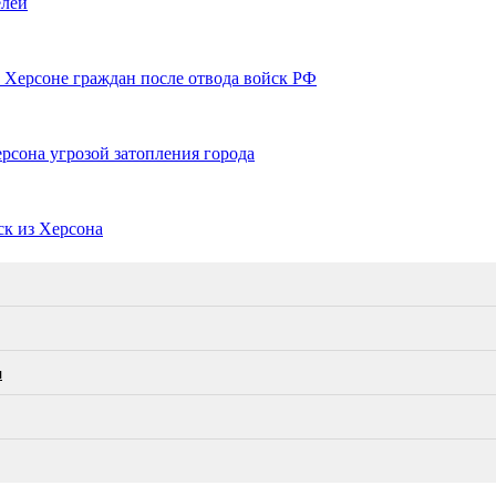
елей
 Херсоне граждан после отвода войск РФ
рсона угрозой затопления города
ск из Херсона
л