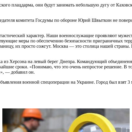
ского плацдарма, они будут занимать небольшую дугу от Каховс
седателя комитета Госдумы по обороне Юрий Швыткин не повери
антастический характер. Наши военнослужащие проявляют мужест
ствующие меры по обеспечению безопасности приграничных терри
у границу, их просто сожгут. Москва — это столица нашей страны
ка из Херсона на левый берег Днепра. Командующий объединен
жайшие сроки. «Понимаю, что это очень непростое решение. В т
», — добавил он.
объявления военной спецоперации на Украине. Город был взят 3 