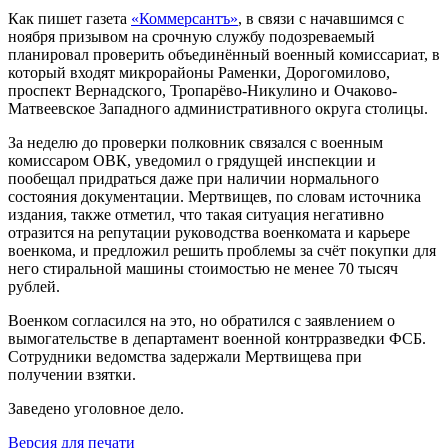
Как пишет газета
«Коммерсантъ»
, в связи с начавшимся с
ноября призывом на срочную службу подозреваемый
планировал проверить объединённый военный комиссариат, в
который входят микрорайоны Раменки, Дорогомилово,
проспект Вернадского, Тропарёво-Никулино и Очаково-
Матвеевское Западного административного округа столицы.
За неделю до проверки полковник связался с военным
комиссаром ОВК, уведомил о грядущей инспекции и
пообещал придраться даже при наличии нормального
состояния документации. Мертвищев, по словам источника
издания, также отметил, что такая ситуация негативно
отразится на репутации руководства военкомата и карьере
военкома, и предложил решить проблемы за счёт покупки для
него стиральной машины стоимостью не менее 70 тысяч
рублей.
Военком согласился на это, но обратился с заявлением о
вымогательстве в департамент военной контрразведки ФСБ.
Сотрудники ведомства задержали Мертвищева при
получении взятки.
Заведено уголовное дело.
Версия для печати