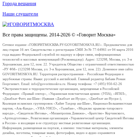
Города вещания
Наши слушатели
Все права защищены. 2014-2026 © «Говорит Москва»
Сетевое издание «ГОВОРИТМОСКВА.РУ/GOVORITMOSKVA.RU». Предназначено для
лиц старше 16 лет. Свидетельство о регистрации СМИ Эл № 77-64961 от 04 марта 2016
года выдано Федеральной службой по надзору в сфере связи, информационных
технологий и массовых коммуникаций (Роскомнадзор). Адрес: 123298, Москва, ул. 3-я
Хорошевская, дом 12, пом. 22. Учредитель Общество с ограниченной ответственностью
«РУ ФМ» (123298 Москва, ул. 3-я Хорошевская, дом 12, пом. 22). Доменное имя сайта
GOVORITMOSKVA.RU. Территория распространения – Российская Федерация и
зарубежные страны. Языки: русский и английский. Главный редактор Бабаян Роман
Георгиевич. Email: info@govoritmoskva.ru. Номер телефона: +7 (495) 950-62-26
*Экстремистские и террористические организации, запрещенные в Российской
Федерации: «Правый сектор», «Украинская повстанческая армия» (УПА), «ИГИЛ»,
«Джабхат Фатх аш-Шам» (бывшая «Джабхат ан-Нусра», «Джебхат ан-Нусра»),
Коалиция исламских группировок «Хайят Тахрир аш-Шам», Национал-Большевистская
партия, «Аль-Каида», «УНА-УНСО», «Талибан», «Меджлис крымско-татарского
народа», «Свидетели Иеговы», «Мизантропик Дивижн», «Братство» Корчинского,
«Артподготовка», Религиозная организация «Управленческий центр Свидетелей Иеговы
в России» и входящие в ее структуру местные религиозные организации.
Информация, размещенная на портале, а именно: текстовые материалы, элементы
дизайна, логотипы, товарные знаки, фотографии, видео и аудио охраняются