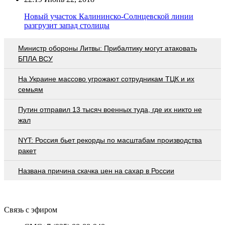
Новый участок Калининско-Солнцевской линии
разгрузит запад столицы
Министр обороны Литвы: Прибалтику могут атаковать
БПЛА ВСУ
На Украине массово угрожают сотрудникам ТЦК и их
семьям
Путин отправил 13 тысяч военных туда, где их никто не
жал
NYT: Россия бьет рекорды по масштабам производства
ракет
Названа причина скачка цен на сахар в России
Связь с эфиром