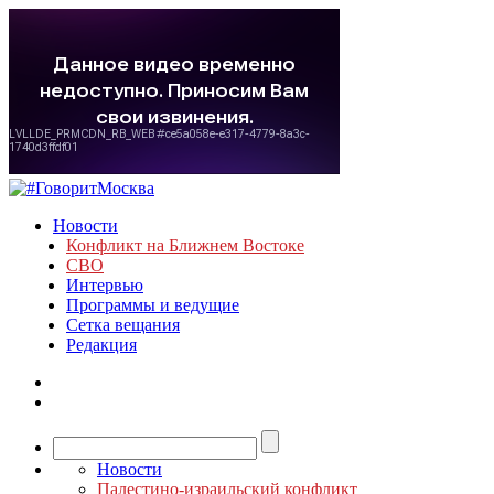
Новости
Конфликт на Ближнем Востоке
СВО
Интервью
Программы и ведущие
Сетка вещания
Редакция
Новости
Палестино-израильский конфликт