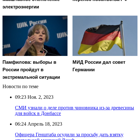
электроэнергии
Памфилова: выборы в
МИД России дал совет
России пройдут в
Германии
экстремальной ситуации
Новости по теме
09:23
Ноя. 2, 2023
СМИ узнали о деле против чиновника из-за древесины
для войск в Донбассе
06:24
Апрель 18, 2023
Офицера Генштаба осудили за просьбу дать взятку